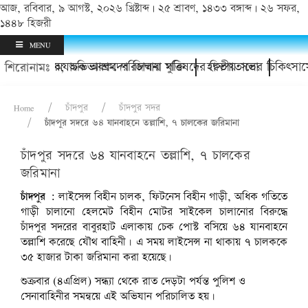
আজ, রবিবার, ৯ আগস্ট, ২০২৬ খ্রিষ্টাব্দ | ২৫ শ্রাবণ, ১৪৩৩ বঙ্গাব্দ | ২৬ সফর,
১৪৪৮ হিজরী
MENU
শোর থানায়; অভিভাবকদের জিম্মায় মুক্তি
চাঁদপুর অযাচক আশ্রম পরিচালনা পরিষদের দ্বিতীয় সভা
হাসপাতালের চিকিৎসাসেব
শিরোনামঃ
Home
চাঁদপুর
চাঁদপুর সদর
চাঁদপুর সদরে ৬৪ যানবাহনে তল্লাশি, ৭ চালকের জরিমানা
চাঁদপুর সদরে ৬৪ যানবাহনে তল্লাশি, ৭ চালকের
জরিমানা
চাঁদপুর :
লাইসেন্স বিহীন চালক, ফিটনেস বিহীন গাড়ী, অধিক গতিতে
গাড়ী চালানো হেলমেট বিহীন মোটর সাইকেল চালানোর বিরুদ্ধে
চাঁদপুর সদরের বাবুরহাট এলাকায় চেক পোস্ট বসিয়ে ৬৪ যানবাহনে
তল্লাশি করেছে যৌথ বাহিনী। এ সময় লাইসেন্স না থাকায় ৭ চালককে
৩৫ হাজার টাকা জরিমানা করা হয়েছে।
শুক্রবার (৪এপ্রিল) সন্ধ্যা থেকে রাত দেড়টা পর্যন্ত পুলিশ ও
সেনাবাহিনীর সমন্বয়ে এই অভিযান পরিচালিত হয়।