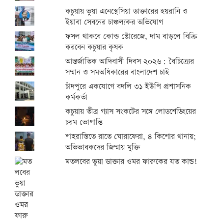
কচুয়ায় ভুয়া এনেস্থেসিয়া ডাক্তারের হয়রানি ও
ইয়াবা সেবনের চাঞ্চল্যকর অভিযোগ
ফসল থাকবে কোল্ড স্টোরেজে, দাম বাড়লে বিক্রি
করবেন কচুয়ার কৃষক
আন্তর্জাতিক আদিবাসী দিবস ২০২৬: বৈচিত্র্যের
সম্মান ও সমঅধিকারের বাংলাদেশ চাই
চাঁদপুরে একযোগে বদলি ৩১ ইউপি প্রশাসনিক
কর্মকর্তা
কচুয়ায় তীব্র গ্যাস সংকটের সঙ্গে লোডশেডিংয়ের
চরম ভোগান্তি
শাহরাস্তিতে রাতে ঘোরাফেরা, ৪ কিশোর থানায়;
অভিভাবকদের জিম্মায় মুক্তি
মতলবের ভুয়া ডাক্তার ওমর ফারুকের যত কান্ড!