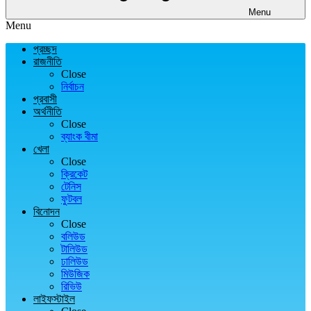
Menu
Menu
প্রচ্ছদ
রাজনীতি
Close
নির্বাচন
প্রবাসী
অর্থনীতি
Close
ব্যাংক বীমা
খেলা
Close
ক্রিকেট
টেনিস
ফুটবল
বিনোদন
Close
বলিউড
টালিউড
ঢালিউড
মিউজিক
রিভিউ
লাইফস্টাইল