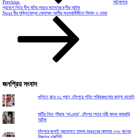
Previous
সচিবালয়ে
প্রবেশে গিয়ে দীপু মনির সহচর মতলবের ছগীর আটক
Next
Next
বীর মুক্তিযোদ্ধা মোহাম্মদ আলীর মৃত্যুবার্ষিকীতে মিলাদ ও দোয়া
Post
জনপ্রিয় সংবাদ
গুলিতে ঝরে ৩১ প্রাণ, চাঁদপুরে শহিদ পরিবারগুলোর কান্না থামেনি
মাটির নিচে গাঁজার ‘ভাণ্ডার’, চাঁদপুর শহরে নারী মাদক কারবারি
আটক
চাঁদপুরে জুলাই আন্দোলনে হামলা-ভাঙচুরের মামলায় ৩৭৮ জনের
বিরুদ্ধে চার্জশিট