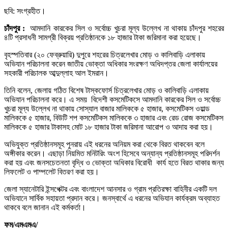
ছবি: সংগ্রহীত।
চাঁদপুর :
আমদানি কারকের সিল ও সর্বোচ্চ খুচরা মূল্য উল্লেখ না থাকায় চাঁদপুর শহরের
৪টি প্রসাধনী সামগ্রী বিক্রয় প্রতিষ্ঠানকে ১৮ হাজার টাকা জরিমানা করা হয়েছে।
বৃহস্পতিবার (২০ ফেব্রুয়ারি) দুপুরে শহরের চিত্রলেখার মোড় ও কালিবাড়ি এলাকায়
অভিযান পরিচালনা করেন জাতীয় ভোক্তা অধিকার সংরক্ষণ অধিদপ্তর জেলা কার্যালয়ের
সহকারী পরিচালক আব্দুল্লাহ আল ইমরান।
তিনি বলেন, জেলায় গঠিত বিশেষ টাস্কফোর্স চিত্রলেখার মোড় ও কালিবাড়ি এলাকায়
অভিযান পরিচালনা করে। এ সময় বিদেশী কসমেটিকসে আমদানি কারকের সিল ও সর্বোচ্চ
খুচরা মূল্য উল্লেখ না থাকায় সোস্যাল বাজার মালিককে ৫ হাজার, কসমেটিকস ওয়াল্ড
মালিককে ৫ হাজার, বিউটি শপ কসমেটিকস মালিককে ৩ হাজার এবং রেড রোজ কসমেটিকস
মালিককে ৫ হাজার টাকাসহ মোট ১৮ হাজার টাকা জরিমানা আরোপ ও আদায় করা হয়।
অভিযুক্ত প্রতিষ্ঠানসমূহ পুনরায় এই ধরনের অনিয়ম করা থেকে বিরত থাকবেন বলে
অঙ্গীকার করেন। এছাড়া নিয়মিত মনিটরিং অংশ হিসেবে অন্যান্য প্রতিষ্ঠানসমূহ পরিদর্শন
করা হয় এবং জনসচেতনতা বৃদ্ধি ও ভোক্তা অধিকার বিরোধী কার্য হতে বিরত থাকার জন্য
লিফলেট ও পাম্পলেট বিতরণ করা হয়।
জেলা স্যানেটারি ইন্সপেক্টর এবং বাংলাদেশ আনসার ও গ্রাম প্রতিরক্ষা বাহিনীর একটি দল
অভিযানে সার্বিক সহায়তা প্রদান করে। জনস্বার্থে এ ধরনের অভিযান কার্যক্রম অব্যাহত
থাকবে বলে জানান এই কর্মকর্তা।
ফম/এমএমএ/