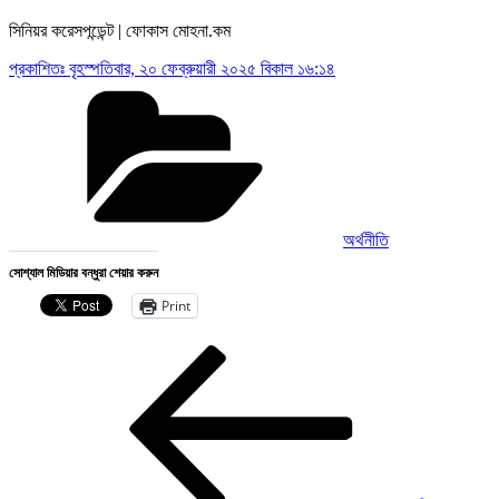
সিনিয়র করেসপন্ডেন্ট | ফোকাস মোহনা.কম
প্রকাশিতঃ
বৃহস্পতিবার, ২০ ফেব্রুয়ারী ২০২৫ বিকাল ১৬:১৪
Categories
অর্থনীতি
সোশ্যাল মিডিয়ার বন্ধুরা শেয়ার করুন
Print
Post
Previous
Post
navigation