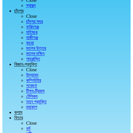
Close
স্বাস্থ্য
চাঁদপুর
Close
চাঁদপুর সদর
ফরিদগঞ্জ
হাইমচর
হাজীগঞ্জ
কচুয়া
মতলব উত্তর
মতলব দক্ষিন
শাহরাস্তি
বিজ্ঞান-প্রযুক্তি
Close
উদ্ভাবন
কম্পিউটার
গবেষণা
টিপস-ট্রিকস
টেলিকম
নতুন প্রযুক্তি
মহাকাশ
কলাম
ফিচার
Close
ধর্ম