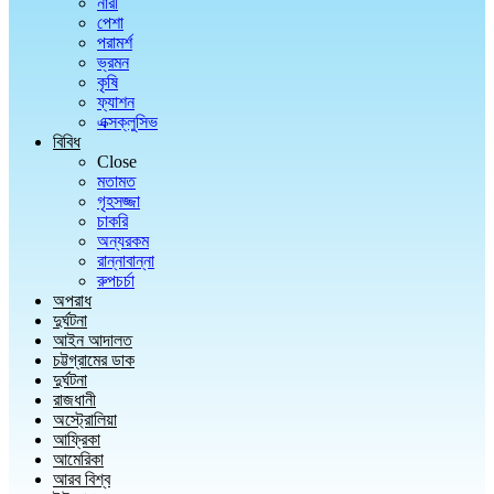
নারী
পেশা
পরামর্শ
ভ্রমন
কৃষি
ফ্যাশন
এক্সক্লুসিভ
বিবিধ
Close
মতামত
গৃহসজ্জা
চাকরি
অন্যরকম
রান্নাবান্না
রুপচর্চা
অপরাধ
দুর্ঘটনা
আইন আদালত
চট্টগ্রামের ডাক
দুর্ঘটনা
রাজধানী
অস্ট্রোলিয়া
আফ্রিকা
আমেরিকা
আরব বিশ্ব