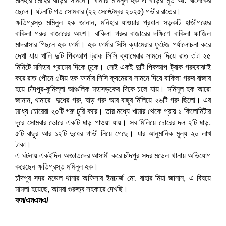
মনিহার মেহের বাড়ির সামনে। খামারি মমিনুল হক এ বাড়ির মৃত আ. খালেকের
ছেলে। ঘটনাটি গত সোমবার (২২ সেপ্টেম্বর ২০২৫) গভীর রাতের।
ক্ষতিগ্রস্ত মমিনুল হক জানান, মনিহার যাওয়ার প্রধান সড়কটি হাজীগঞ্জের
বাকিলা গরুর বাজারের অংশ। বাকিলা গরুর বাজারের দক্ষিণে বাকিলা ফাজিল
মাদরাসার পিছনে হক ফার্মা। হক ফার্মার সিসি ক্যামেরার ফুটেজ পর্যালোচনা করে
দেখা যায় খালি দুটি পিকআপ ট্রাক সিসি ক্যামেরার সামনে দিয়ে রাত ৩টা ২৫
মিনিটে মনিহার গ্রামের দিকে ঢুকে। সেই একই দুটি পিকআপ ট্রাক গরুবোঝাই
করে রাত পৌনে ৫টায় হক ফার্মার সিসি ক্যমেরার সামনে দিয়ে বাকিলা গরুর বাজার
হয়ে চাঁদপুর-কুমিল্লা আঞ্চলিক মহাসড়কের দিকে চলে যায়। মমিনুল হক আরো
জানান, খামারে দুধের গরু, ষাড় গরু আর বাছুর মিলিয়ে ২৬টি গরু ছিলো। এর
মধ্যে চোরেরা ২০টি গরু চুরি করে। তার মধ্যে খামার থেকে প্রায় ১ কিলোমিটার
দূরে সোমবার ভোরে একটি ষাড় পাওয়া যায়। সব মিলিয়ে চোরের দল ২টি ষাড়,
৫টি বাছুর আর ১২টি দুধের গাভী নিয়ে গেছে। যার আনুমানিক মূল্য ২০ লাখ
টাকা।
এ ঘটনায় একইদিন অজ্ঞাতদের আসামী করে চাঁদপুর সদর মডেল থানায় অভিযোগ
করেছেন ক্ষতিগ্রস্ত মমিনুল হক।
চাঁদপুর সদর মডেল থানার অফিসার ইনচার্জ মো. বাহার মিয়া জানান, এ বিষয়ে
মামলা হয়েছে, আমরা গুরুত্ব সহকারে দেখছি।
ফম/এমএমএ/