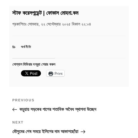
স্টাফ করেসপন্ডেন্ট | ফোকাস মোহনা.কম
প্রকাশিতঃ
সোমবার, ২২ সেপ্টেম্বার ২০২৫ বিকাল ২২:০৪
CATEGORIES
অর্থনীতি
সোশ্যাল মিডিয়ার বন্ধুরা শেয়ার করুন
Print
Post
Previous
PREVIOUS
navigation
Post
কচুয়ায় সড়কের পাশের শতাধিক অবৈধ স্থাপনা উচ্ছেদ
Next
NEXT
Post
মৌসুমের শেষ সময়ে ইলিশের দাম আকাশছোঁয়া