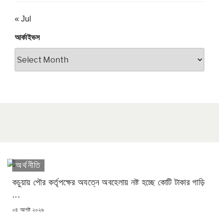
« Jul
আর্কাইভস
আর্কাইভস
অর্থনীতি
কচুয়ায় পৌর কর্তৃপক্ষের অযত্নে অবহেলায় নষ্ট হচ্ছে কোটি টাকার গাড়ি
...
POSTED
০৪ আগষ্ট ২০২৬
ON