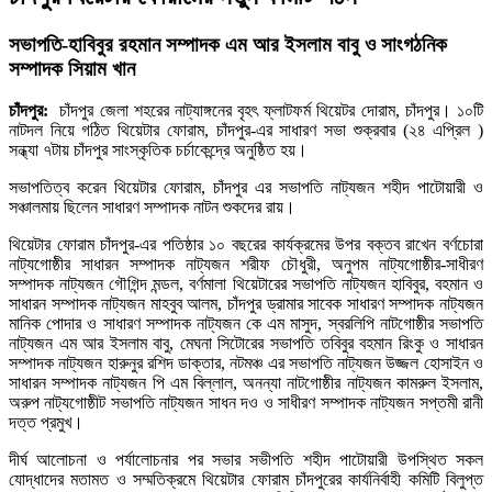
সভাপতি-হাবিবুর রহমান সম্পাদক এম আর ইসলাম বাবু ও সাংগঠনিক
সম্পাদক সিয়াম খান
চাঁদপুর:
চাঁদপুর জেলা শহরের নাট্যাঙ্গনের বৃহৎ ফ্লাটফর্ম থিয়েটর দোরাম, চাঁদপুর। ১০টি
নাটদল নিয়ে গঠিত থিয়েটার ফোরাম, চাঁদপুর-এর সাধারণ সভা
শুক্রবার (২৪ এপ্রিল )
সন্ধ্যা ৭টায় চাঁদপুর সাংস্কৃতিক চর্চাকেন্দ্রে অনুষ্ঠিত হয়।
সভাপতিত্ব করেন থিয়েটার ফোরাম, চাঁদপুর এর সভাপতি নাট্যজন শহীদ পাটোয়ারী ও
সঞ্চালমায় ছিলেন সাধারণ সম্পাদক নাটন শুকদের রায়।
থিয়েটার ফোরাম চাঁদপুর-এর পতিষ্ঠার ১০ বছরের কার্যক্রমের উপর বক্তব রাখেন বর্ণচোরা
নাট্যগোষ্ঠীর সাধারন সম্পাদক নাট্যজন শরীফ চৌধুরী, অনুপম নাট্যগোষ্ঠীর-সাধীরণ
সম্পাদক নাট্যজন গৌগিন্দ মন্ডল, বর্ণমালা থিয়েটারের সভাপতি নাট্যজন হাবিবুর, বহমান ও
সাধারন সম্পাদক নাট্যজন মাহবুব আলম, চাঁদপুর ড্রামার সাবেক সাধারণ সম্পাদক নাট্যজন
মানিক পোদার ও সাধারণ সম্পাদক নাট্যজন কে এম মাসুদ, স্বরলিপি নাটগোষ্ঠীর সভাপতি
নাট্যজন এম আর ইসলাম বাবু, মেঘনা সিটোরের সভাপতি তবিবুর বহমান রিংকু ও সাধারন
সম্পাদক নাট্যজন হারুনুর রশিদ ডাক্তার, নটমঞ্চ এর সভাপতি নাট্যজন উজ্জল হোসাইন ও
সাধারন সম্পাদক নাট্যজন পি এম বিল্লাল, অনন্যা নাটগোষ্ঠীর নাট্যজন কামরুল ইসলাম,
অরুপ নাট্যগোষ্ঠীট সভাপতি নাট্যজন সাধন দও ও সাধীরণ সম্পাদক নাট্যজন সপ্তমী রানী
দত্ত প্রমুখ।
দীর্ঘ আলোচনা ও পর্যালোচনার পর সভার সভীপতি শহীদ পাটোয়ারী উপস্থিত সকল
যোদ্ধাদের মতামত ও সম্মতিক্রমে থিয়েটার ফোরাম চাঁদপুরের কার্যনির্বাহী কমিটি বিলুপ্ত