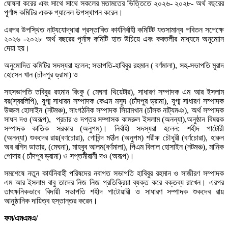
ঘোষনা করের এবং সাথে সাথে সকলের মতামতের ভিত্তিতে ২০২৬- ২০২৮- অর্থ বছরের
পূর্ণাঙ্গ কমিটির একক প্যানেল উপস্থাপন করেন।
এরপর উপস্থিত নাট্যযোদ্ধারা প্রস্তাবিত কার্যনির্বাহী কমিটিট যতসামান্য পবিতন সপেক্ষে
২০২৬ -২০২৮ অর্থ বছরের পূর্নাঙ্গ কমিটি হাত উচিয়ে এবং করতলীর মাধ্যমে অনুমোান
দেয়া হয়।
অনুমোদিত কমিটির সদস্যরা হলেন; সভাপতি-হাবিবুর রহমান ( বর্ণমালা), সহ-সভাপতি মুরাদ
হোসেন খান (চাঁদপুর ড্রামা) ও
সহসভাপতি তবিবুর রহমান রিংকু ( মেঘনা থিয়েটার), সাধারণ সম্পাদক এম আর ইসলাম
বর(স্বরলিপি), যুগ্ম সাধারন সম্পাদক কেএম মসুদ (চাঁদপুর ড্রামা), যুগ্ম সাধারণ সম্পাদক
উজ্জল হোসাইন (নটমঞ্চ), সাংগঠনিক সম্পাদক সিয়ামখান (চাঁসক নাট্যমঞ), অর্থ সম্পাদক
সাধন দও (অরূপ), প্রচার ও দপ্তর সম্পাসক কামরুল ইসলাম (অনন্যা),অনুষ্ঠান বিষয়ক
সম্পাদক কাতিক সরকার (অনুপম)। নির্বাহী সদস্যরা হলেন: শহীদ পাটোরী
(অনন্যা) শুকদের রায়(বণচোরা), গোবিন্দ মउंল (অনুপম) শরীফ চৌধুরী (বর্ণচোরা), হারুন
অর রশিদ ডাতার, (মেঘনা), মাহবুব আলম(বর্ণমালা), পিএম বিলাল হোসাইন (নটমঞ্চ), মানিক
পোদার ( চাঁদপুর ড্রামা) ও সপ্তমীরানী দও (অরূপ)।
সমশেষে নতুন কার্যনিবাহী পরিষদের নবাগত সভাপতি হাবিবুর রহমান ও সাজীরণ সম্পাদক
এম আর ইসলাম বাবু তাদের নিজ নিজ প্রতিক্রিয়া ব্যক্ত করে বক্তব্য রাখেন। এরপর
তাৎক্ষনিকভাবে বিদায়ী সভাপতি শহীদ পাটোয়ারী ও সাধারণ সম্পাদক শুকদেব রায়
আনুষ্ঠানিক দায়িত্ব হস্তান্তর করেন।
ফম/এমএমএ/