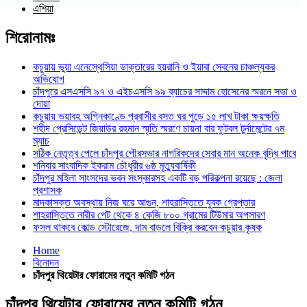
এশিয়া
শিরোনামঃ
কচুয়ায় ভুয়া এনেস্থেসিয়া ডাক্তারের হয়রানি ও ইয়াবা সেবনের চাঞ্চল্যকর
অভিযোগ
চাঁদপুরে এসএসসি ৯৭ ও এইচএসসি ৯৯ ব্যাচের সাদ্দাম হোসেনের স্মরনে সভা ও
দোয়া
কচুয়ায় ভয়াবহ অগ্নিকাণ্ডে প্রবাসীর বসত ঘর পুড়ে ১৫ লাখ টাকা ক্ষয়ক্ষতি
শহীদ প্রেসিডেন্ট জিয়াউর রহমান স্মৃতি স্মরণে চায়না বার ফুটবল টুর্নামেন্টের ৭ম
ম্যাচ
সঠিক নেতৃত্ব পেলে চাঁদপুর পৌরসভার নাগরিকদের সেবার মান অনেক বৃদ্ধি পাবে
শনিবার সাংবাদিক ইকরাম চৌধুরীর ৬ষ্ঠ মৃত্যুবার্ষিকী
চাঁদপুর মহিলা সাংসদের ভবন সংস্কারসহ একটি বড় পরিকল্পনা রয়েছে : জেলা
প্রশাসক
মাদকাসক্ত অবস্থায় নিজ ঘরে আগুন, শাহরাস্তিতে যুবক গ্রেপ্তার
শাহরাস্তিতে নারীর পেট থেকে ৪ কেজি ৮০০ গ্রামের টিউমার অপসারণ
ফসল থাকবে কোল্ড স্টোরেজে, দাম বাড়লে বিক্রি করবেন কচুয়ার কৃষক
Home
বিনোদন
চাঁদপুর থিয়েটার ফোরামের নতুন কমিটি গঠন
চাঁদপুর থিয়েটার ফোরামের নতুন কমিটি গঠন