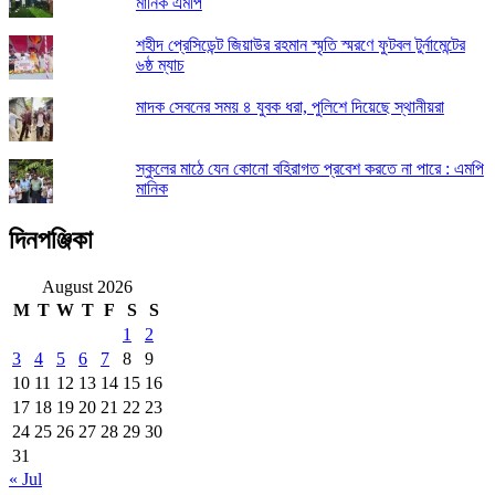
মানিক এমপি
শহীদ প্রেসিডেন্ট জিয়াউর রহমান স্মৃতি স্মরণে ফুটবল টুর্নামেন্টের
৬ষ্ঠ ম্যাচ
মাদক সেবনের সময় ৪ যুবক ধরা, পুলিশে দিয়েছে স্থানীয়রা
স্কুলের মাঠে যেন কোনো বহিরাগত প্রবেশ করতে না পারে : এমপি
মানিক
দিনপঞ্জিকা
August 2026
M
T
W
T
F
S
S
1
2
3
4
5
6
7
8
9
10
11
12
13
14
15
16
17
18
19
20
21
22
23
24
25
26
27
28
29
30
31
« Jul