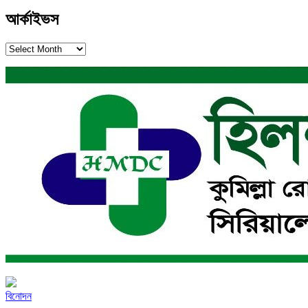
আর্কাইভস
আর্কাইভস
বিনোদন