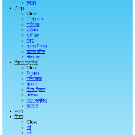
স্বাস্থ্য
চাঁদপুর
Close
চাঁদপুর সদর
ফরিদগঞ্জ
হাইমচর
হাজীগঞ্জ
কচুয়া
মতলব উত্তর
মতলব দক্ষিন
শাহরাস্তি
বিজ্ঞান-প্রযুক্তি
Close
উদ্ভাবন
কম্পিউটার
গবেষণা
টিপস-ট্রিকস
টেলিকম
নতুন প্রযুক্তি
মহাকাশ
কলাম
ফিচার
Close
ধর্ম
নারী