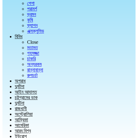
পেশা
পরামর্শ
ভ্রমন
কৃষি
ফ্যাশন
এক্সক্লুসিভ
বিবিধ
Close
মতামত
গৃহসজ্জা
চাকরি
অন্যরকম
রান্নাবান্না
রুপচর্চা
অপরাধ
দুর্ঘটনা
আইন আদালত
চট্টগ্রামের ডাক
দুর্ঘটনা
রাজধানী
অস্ট্রোলিয়া
আফ্রিকা
আমেরিকা
আরব বিশ্ব
ইউরোপ