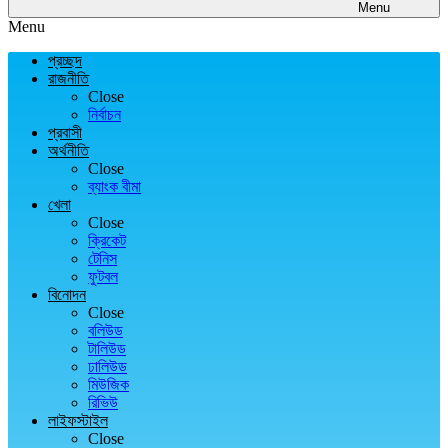
Menu
Menu
প্রচ্ছদ
রাজনীতি
Close
নির্বাচন
প্রবাসী
অর্থনীতি
Close
ব্যাংক বীমা
খেলা
Close
ক্রিকেট
টেনিস
ফুটবল
বিনোদন
Close
বলিউড
টালিউড
ঢালিউড
মিউজিক
রিভিউ
লাইফস্টাইল
Close