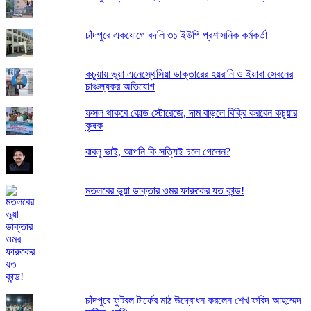
চাঁদপুরে একযোগে বদলি ৩১ ইউপি প্রশাসনিক কর্মকর্তা
কচুয়ায় ভুয়া এনেস্থেসিয়া ডাক্তারের হয়রানি ও ইয়াবা সেবনের
চাঞ্চল্যকর অভিযোগ
ফসল থাকবে কোল্ড স্টোরেজে, দাম বাড়লে বিক্রি করবেন কচুয়ার
কৃষক
বাবলু ভাই, আপনি কি সত্যিই চলে গেলেন?
মতলবের ভুয়া ডাক্তার ওমর ফারুকের যত কান্ড!
চাঁদপুরে ফুটবল টার্ফের মাঠ উদ্বোধন করলেন শেখ ফরিদ আহম্মেদ