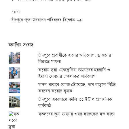
Next
NEXT
Post
চাঁদপুরে পূজা উদযাপন পরিষদের বিক্ষোভ
জনপ্রিয় সংবাদ
চাঁদপুরে প্রবাসীকে হত্যার অভিযোগ, ৬ জনের
বিরুদ্ধে মামলা
কচুয়ায় ভুয়া এনেস্থেসিয়া ডাক্তারের হয়রানি ও
ইয়াবা সেবনের চাঞ্চল্যকর অভিযোগ
ফসল থাকবে কোল্ড স্টোরেজে, দাম বাড়লে বিক্রি
করবেন কচুয়ার কৃষক
চাঁদপুরে একযোগে বদলি ৩১ ইউপি প্রশাসনিক
কর্মকর্তা
মতলবের ভুয়া ডাক্তার ওমর ফারুকের যত কান্ড!