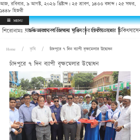
আজ, রবিবার, ৯ আগস্ট, ২০২৬ খ্রিষ্টাব্দ | ২৫ শ্রাবণ, ১৪৩৩ বঙ্গাব্দ | ২৫ সফর,
১৪৪৮ হিজরী
MENU
র থানায়; অভিভাবকদের জিম্মায় মুক্তি
চাঁদপুর অযাচক আশ্রম পরিচালনা পরিষদের দ্বিতীয় সভা
হাসপাতালের চিকিৎসাসেবা
শিরোনামঃ
Home
কৃষি
চাঁদপুরে ৭ দিন ব্যাপী বৃক্ষমেলার উদ্বোধন
চাঁদপুরে ৭ দিন ব্যাপী বৃক্ষমেলার উদ্বোধন