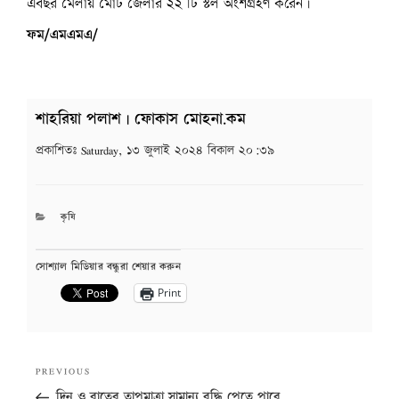
এবছর মেলায় মোট জেলার ২২ টি স্টল অংশগ্রহণ করেন।
ফম/এমএমএ/
শাহরিয়া পলাশ | ফোকাস মোহনা.কম
প্রকাশিতঃ
Saturday, ১৩ জুলাই ২০২৪ বিকাল ২০:৩৯
CATEGORIES
কৃষি
সোশ্যাল মিডিয়ার বন্ধুরা শেয়ার করুন
Print
Post
Previous
PREVIOUS
navigation
Post
দিন ও রাতের তাপমাত্রা সামান্য বৃদ্ধি পেতে পারে