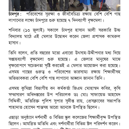
চাঁদপুর:
পরিবেশের সুরক্ষা ও জীববৈচিত্র্য রক্ষায় বেশি বেশি গাছ
লাগানোর লক্ষ্যে চাঁদপুরে শুরু হয়েছে ৭ দিনব্যাপী বৃক্ষমেলা।
শনিবার (১৩ জুলাই) সকালে চাঁদপুর হাসান আলী সরকারি উচ্চ
বিদ্যালয় মাঠে এই মেলার উদ্বোধন করেন জেলা প্রশাসক কামরুল
হাসান।
তিনি বলেন, প্রতি বছরের মতো এবারো উৎসাহ-উদ্দীপনার মধ্য দিয়ে
সপ্তাহব্যাপী বৃক্ষমেলা শুরু হয়েছে। এ জেলার মানুষের মাঝে
বৃক্ষরোপণে সচেতনতা সৃষ্টি করতেই এ মেলার আয়োজন করা হয়েছে।
এসময় গাছের গুরুত্ব ও পরিবেশের ভারসাম্য রক্ষায় শিক্ষার্থীসহ
অভিভাবকরা বেশি বেশি গাছ লাগানো আহ্বান জানান তিনি।
এসময় কুমিল্লা বিভাগীয় বন কর্মকর্তা জিএম মোহাম্মদ কবির, কৃষি
সম্প্রসারণ অধিদপ্তরের উপ পরিচালক ডঃ মোঃ সাফায়েত আহমেদ
সিদ্দিকী, অতিরিক্ত পুলিশ সুপার সুদীপ্ত রায়, প্রেসক্লাবের সভাপতি
শাহাদাত হোসেন শান্তসহ আরো অনেকে উপস্থিত ছিলেন।
এছাড়া অনুষ্ঠানে দর্শনার্থী ও বিভিন্ন স্কুল কলেজের শিক্ষার্থীবৃন্দ উপস্থিত
ছিলেন। আমন্ত্রিত অতিথি এবং দর্শনার্থীরা বিভিন্ন স্টল পরিদর্শন করেন।