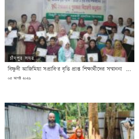
চাঁদপুর সদর
বিষ্ণুদী আজিমিয়া সপ্রাবি'র বৃত্তি প্রাপ্ত শিক্ষার্থীদের সম্মাননা ...
POSTED
০৫ আগষ্ট ২০২৬
ON