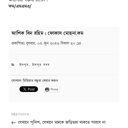
অন্যান্যরা বক্তব্য রাখেন।
ফম/এমএমএ/
আশিক বিন রহিম | ফোকাস মোহনা.কম
প্রকাশিতঃ
বুধবার, ০৩ জুন ২০২৬ বিকাল ২০:১৫
CATEGORIES
চাঁদপুর
,
চাঁদপুর সদর
সোশ্যাল মিডিয়ার বন্ধুরা শেয়ার করুন
Print
Post
Previous
PREVIOUS
navigation
Post
যেখানে পুলিশ, সেখানে মাদকে জড়িতরা থাকতে পারবে না