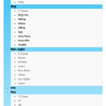
স্বাস্থ্য
চাঁদপুর
Close
চাঁদপুর সদর
ফরিদগঞ্জ
হাইমচর
হাজীগঞ্জ
কচুয়া
মতলব উত্তর
মতলব দক্ষিন
শাহরাস্তি
বিজ্ঞান-প্রযুক্তি
Close
উদ্ভাবন
কম্পিউটার
গবেষণা
টিপস-ট্রিকস
টেলিকম
নতুন প্রযুক্তি
মহাকাশ
কলাম
ফিচার
Close
ধর্ম
নারী