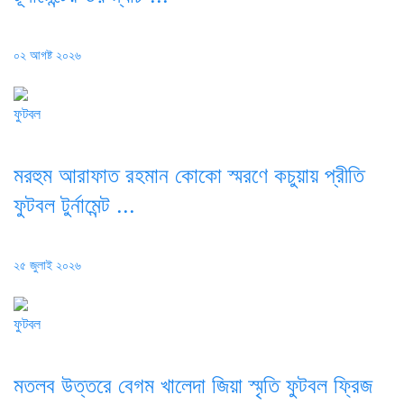
Posted
০২ আগষ্ট ২০২৬
on
ফুটবল
মরহুম আরাফাত রহমান কোকো স্মরণে কচুয়ায় প্রীতি
ফুটবল টুর্নামেন্ট ...
Posted
২৫ জুলাই ২০২৬
on
ফুটবল
মতলব উত্তরে বেগম খালেদা জিয়া স্মৃতি ফুটবল ফ্রিজ