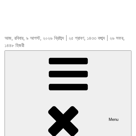
আজ, রবিবার, ৯ আগস্ট, ২০২৬ খ্রিষ্টাব্দ | ২৫ শ্রাবণ, ১৪৩৩ বঙ্গাব্দ | ২৬ সফর,
১৪৪৮ হিজরী
Menu