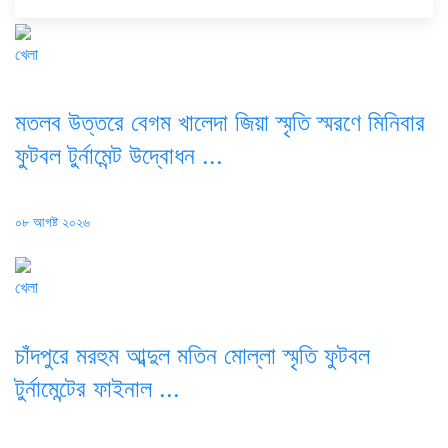
খেলা
মতলব উত্তরে বেগম খালেদা জিয়া স্মৃতি স্মরণে মিনিবার
ফুটবল টুর্নামেন্ট উদ্বোধন ...
Posted
০৮ আগষ্ট ২০২৬
on
খেলা
চাঁদপুরে মরহুম আব্দুল মতিন মোল্লা স্মৃতি ফুটবল
টুর্নামেন্টের ফাইনাল ...