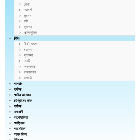
পেশা
পরামর্শ
ভ্রমন
কৃষি
ফ্যাশন
এক্সক্লুসিভ
বিবিধ
Close
মতামত
গৃহসজ্জা
চাকরি
অন্যরকম
রান্নাবান্না
রুপচর্চা
অপরাধ
দুর্ঘটনা
আইন আদালত
চট্টগ্রামের ডাক
দুর্ঘটনা
রাজধানী
অস্ট্রোলিয়া
আফ্রিকা
আমেরিকা
আরব বিশ্ব
ইউরোপ