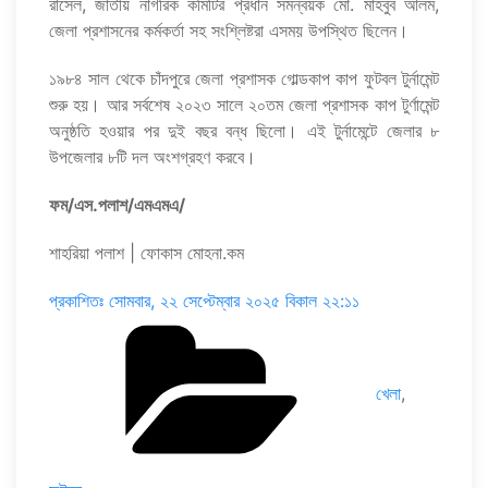
রাসেল, জাতীয় নাগরিক কমিটির প্রধান সমন্বয়ক মো. মাহবুব আলম,
জেলা প্রশাসনের কর্মকর্তা সহ সংশ্লিষ্টরা এসময় উপস্থিত ছিলেন।
১৯৮৪ সাল থেকে চাঁদপুরে জেলা প্রশাসক গোল্ডকাপ কাপ ফুটবল টুর্নামেন্ট
শুরু হয়। আর সর্বশেষ ২০২৩ সালে ২০তম জেলা প্রশাসক কাপ টুর্ণামেন্ট
অনুষ্ঠতি হওয়ার পর দুই বছর বন্ধ ছিলো। এই টুর্নামেন্টে জেলার ৮
উপজেলার ৮টি দল অংশগ্রহণ করবে।
ফম/এস.পলাশ/এমএমএ/
শাহরিয়া পলাশ | ফোকাস মোহনা.কম
প্রকাশিতঃ
সোমবার, ২২ সেপ্টেম্বার ২০২৫ বিকাল ২২:১১
Categories
খেলা
,