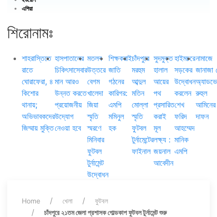
এশিয়া
শিরোনামঃ
শাহরাস্তিতে
হাসপাতালের
মতলব
শিক্ষকরাই
চাঁদপুরে
সুদমুক্ত
হাইমচরে
নামাজে
রাতে
চিকিৎসাসেবার
উত্তরে
জাতি
মরহুম
হালাল
সড়কের
জানাজা 
ঘোরাফেরা, ৪
মান আরও
বেগম
গঠনের
আব্দুল
আয়ের
উদ্বোধন
অ্যাডভ
কিশোর
উন্নত করতে
খালেদা
কারিগর:
মতিন
পথ
করলেন
রুহুল
থানায়;
প্রয়োজনীয়
জিয়া
এমপি
মোল্লা
প্রসারিত
শেখ
আমিনের
অভিভাবকদের
উদ্যোগ
স্মৃতি
মমিনুল
স্মৃতি
করাই
ফরিদ
দাফন
জিম্মায় মুক্তি
নেওয়া হবে
স্মরণে
হক
ফুটবল
মূল
আহম্মেদ
মিনিবার
টুর্নামেন্টের
লক্ষ্য :
মানিক
ফুটবল
ফাইনাল
জয়নাল
এমপি
টুর্নামেন্ট
আবেদীন
উদ্বোধন
Home
খেলা
ফুটবল
চাঁদপুরে ২১তম জেলা প্রশাসক গোল্ডকাপ ফুটবল টুর্নামেন্ট শুরু