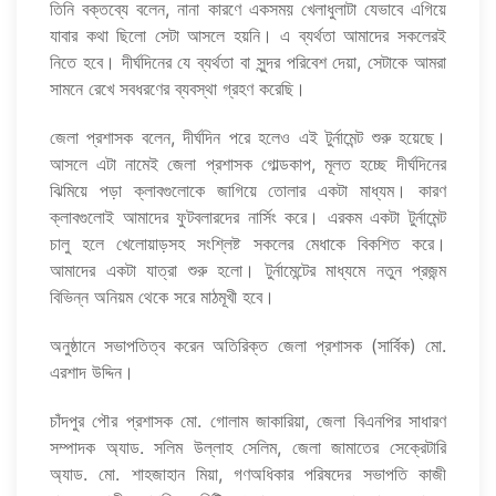
তিনি বক্তব্যে বলেন, নানা কারণে একসময় খেলাধুলাটা যেভাবে এগিয়ে
যাবার কথা ছিলো সেটা আসলে হয়নি। এ ব্যর্থতা আমাদের সকলেরই
নিতে হবে। দীর্ঘদিনের যে ব্যর্থতা বা সুন্দর পরিবেশ দেয়া, সেটাকে আমরা
সামনে রেখে সবধরণের ব্যবস্থা গ্রহণ করেছি।
জেলা প্রশাসক বলেন, দীর্ঘদিন পরে হলেও এই টুর্নামেন্ট শুরু হয়েছে।
আসলে এটা নামেই জেলা প্রশাসক গোল্ডকাপ, মূলত হচ্ছে দীর্ঘদিনের
ঝিমিয়ে পড়া ক্লাবগুলোকে জাগিয়ে তোলার একটা মাধ্যম। কারণ
ক্লাবগুলোই আমাদের ফুটবলারদের নার্সিং করে। এরকম একটা টুর্নামেন্ট
চালু হলে খেলোয়াড়সহ সংশ্লিষ্ট সকলের মেধাকে বিকশিত করে।
আমাদের একটা যাত্রা শুরু হলো। টুর্নামেন্টের মাধ্যমে নতুন প্রজন্ম
বিভিন্ন অনিয়ম থেকে সরে মাঠমূখী হবে।
অনুষ্ঠানে সভাপতিত্ব করেন অতিরিক্ত জেলা প্রশাসক (সার্বিক) মো.
এরশাদ উদ্দিন।
চাঁদপুর পৌর প্রশাসক মো. গোলাম জাকারিয়া, জেলা বিএনপির সাধারণ
সম্পাদক অ্যাড. সলিম উল্লাহ সেলিম, জেলা জামাতের সেক্রেটারি
অ্যাড. মো. শাহজাহান মিয়া, গণঅধিকার পরিষদের সভাপতি কাজী