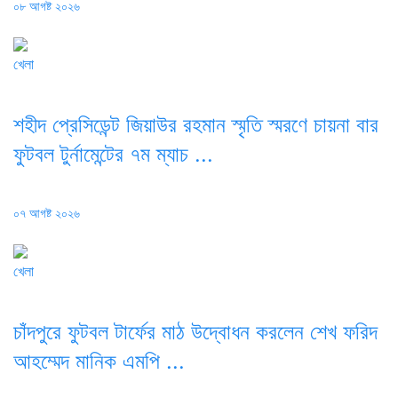
Posted
০৮ আগষ্ট ২০২৬
on
খেলা
শহীদ প্রেসিডেন্ট জিয়াউর রহমান স্মৃতি স্মরণে চায়না বার
ফুটবল টুর্নামেন্টের ৭ম ম্যাচ ...
Posted
০৭ আগষ্ট ২০২৬
on
খেলা
চাঁদপুরে ফুটবল টার্ফের মাঠ উদ্বোধন করলেন শেখ ফরিদ
আহম্মেদ মানিক এমপি ...