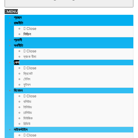
MENU
প্রচ্ছদ
রাজনীতি
Close
নির্বাচন
প্রবাসী
অর্থনীতি
Close
ব্যাংক বীমা
খেলা
Close
ক্রিকেট
টেনিস
ফুটবল
বিনোদন
Close
বলিউড
টালিউড
ঢালিউড
মিউজিক
রিভিউ
লাইফস্টাইল
Close