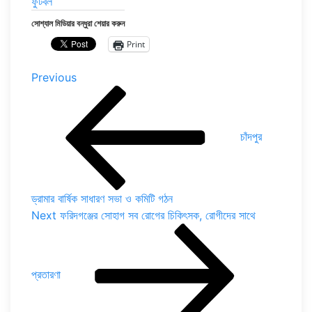
ফুটবল
সোশ্যাল মিডিয়ার বন্ধুরা শেয়ার করুন
Print
Post
Previous
Previous
Post
navigation
চাঁদপুর
ড্রামার বার্ষিক সাধারণ সভা ও কমিটি গঠন
Next
Next
ফরিদগঞ্জের সোহাগ সব রোগের চিকিৎসক, রোগীদের সাথে
Post
প্রতারণা