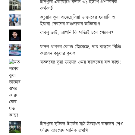
চাঁদপুরে একযোগে বদলি ৩১ ইউপি প্রশাসনিক
কর্মকর্তা
কচুয়ায় ভুয়া এনেস্থেসিয়া ডাক্তারের হয়রানি ও
ইয়াবা সেবনের চাঞ্চল্যকর অভিযোগ
বাবলু ভাই, আপনি কি সত্যিই চলে গেলেন?
ফসল থাকবে কোল্ড স্টোরেজে, দাম বাড়লে বিক্রি
করবেন কচুয়ার কৃষক
মতলবের ভুয়া ডাক্তার ওমর ফারুকের যত কান্ড!
চাঁদপুরে ফুটবল টার্ফের মাঠ উদ্বোধন করলেন শেখ
ফরিদ আহম্মেদ মানিক এমপি