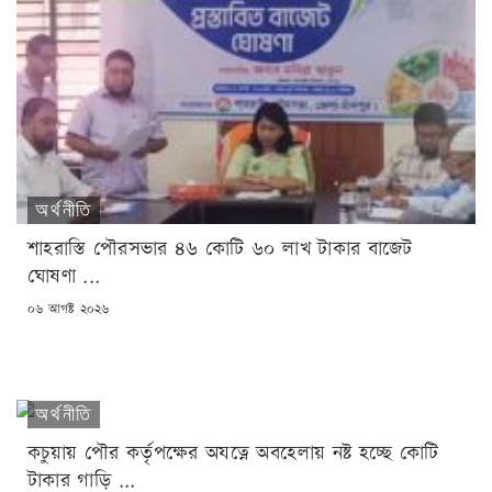
অর্থনীতি
শাহরাস্তি পৌরসভার ৪৬ কোটি ৬০ লাখ টাকার বাজেট
ঘোষণা ...
POSTED
০৬ আগষ্ট ২০২৬
ON
অর্থনীতি
কচুয়ায় পৌর কর্তৃপক্ষের অযত্নে অবহেলায় নষ্ট হচ্ছে কোটি
টাকার গাড়ি ...