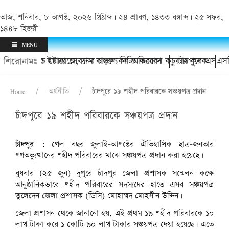
আজ, শনিবার, ৮ আগস্ট, ২০২৬ খ্রিষ্টাব্দ | ২৪ শ্রাবণ, ১৪৩৩ বঙ্গাব্দ | ২৫ সফর,
১৪৪৮ হিজরী
MENU
রের হয়রানি ও ইয়াবা সেবনের চাঞ্চল্যকর অভিযোগ
বে কোল্ড স্টোরেজে, দাম বাড়লে বিক্রি করবেন কচুয়ার কৃষক
চাঁদপুরে এসএসসি 
শিরোনামঃ
Home
অর্থনীতি
চাঁদপুরে ১৯ শহীদ পরিবারকে সঞ্চয়পত্র প্রদান
চাঁদপুরে ১৯ শহীদ পরিবারকে সঞ্চয়পত্র প্রদান
চাঁদপুর :
গেল বছর জুলাই-আগস্টের ঐতিহাসিক ছাত্র-জনতার
গণঅভ্যুত্থানের শহীদ পরিবারের মাঝে সঞ্চয়পত্র প্রদান করা হয়েছে।
বুধবার (২৫ জুন) দুপুরে চাঁদপুর জেলা প্রশাসক সম্মেলন কক্ষে
আনুষ্ঠানিকভাবে শহীদ পরিবারের সদস্যদের হাতে এসব সঞ্চয়পত্র
তুলেদেন জেলা প্রশাসক (ডিসি) মোহাম্মদ মোহসীন উদ্দিন।
জেলা প্রশাসন থেকে জানানো হয়, এই প্রথম ১৯ শহীদ পরিবারকে ১০
লাখ টাকা করে ১ কোটি ৯০ লাখ টাকার সঞ্চয়পত্র দেয়া হয়েছে। এতে