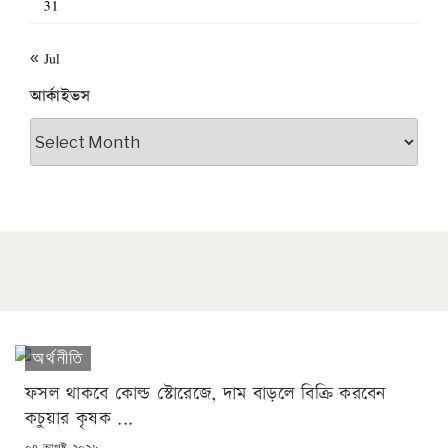
31
« Jul
আর্কাইভস
আর্কাইভস
অর্থনীতি
ফসল থাকবে কোল্ড স্টোরেজে, দাম বাড়লে বিক্রি করবেন
কচুয়ার কৃষক ...
POSTED