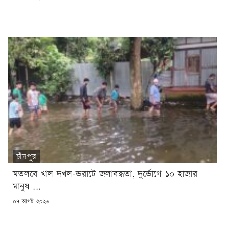
ON
চাঁদপুর
মতলবে খাল দখল-ভরাটে জলাবদ্ধতা, দুর্ভোগে ১০ হাজার
মানুষ ...
POSTED
০৭ আগষ্ট ২০২৬
ON