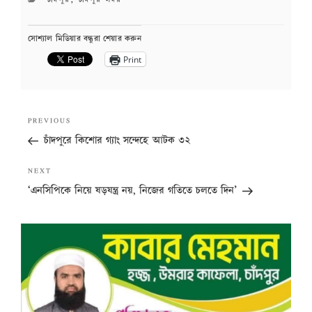
সোশ্যাল মিডিয়ার বন্ধুরা শেয়ার করুন
Print
Post
Previous
PREVIOUS
navigation
Post
চাঁদপুরে কিশোর গ্যাং সন্দেহে আটক ৩২
Next
NEXT
Post
‘এনসিপিকে নিয়ে ষড়যন্ত্র নয়, নিজের গতিতে চলতে দিন’