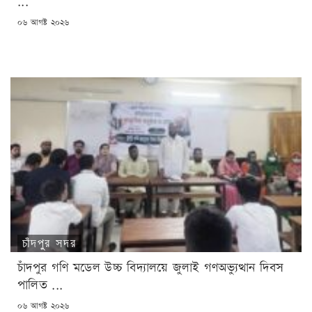
...
POSTED
০৬ আগষ্ট ২০২৬
ON
চাঁদপুর সদর
চাঁদপুর গণি মডেল উচ্চ বিদ্যালয়ে জুলাই গণঅভ্যুত্থান দিবস
পালিত ...
POSTED
০৬ আগষ্ট ২০২৬