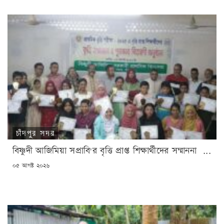
চাঁদপুর সদর
বিষ্ণুদী আজিমিয়া সপ্রাবি'র বৃত্তি প্রাপ্ত শিক্ষার্থীদের সম্মাননা ...
POSTED
০৫ আগষ্ট ২০২৬
ON