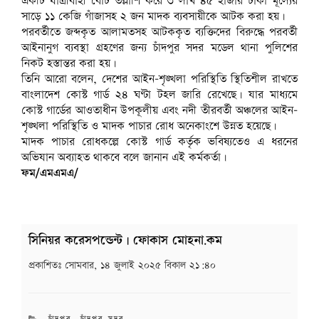
একটি যাত্রীবাহী বোট তল্লাশি করে ৩ লাখ ৪৫ হাজার টাকা মূল্যের
সাড়ে ১১ কেজি গাঁজাসহ ২ জন মাদক ব্যবসায়ীকে আটক করা হয়।
পরবর্তীতে জব্দকৃত আলামতসহ আটককৃত ব্যক্তিদের বিরুদ্ধে পরবর্তী
আইনানুগ ব্যবস্থা গ্রহণের জন্য চাঁদপুর সদর মডেল থানা পুলিশের
নিকট হস্তান্তর করা হয়।
তিনি আরো বলেন, দেশের আইন-শৃঙ্খলা পরিস্থিতি স্থিতিশীল রাখতে
বাংলাদেশ কোস্ট গার্ড ২৪ ঘণ্টা টহল জারি রেখেছে। যার মাধ্যমে
কোস্ট গার্ডের আওতাধীন উপকূলীয় এবং নদী তীরবর্তী অঞ্চলের আইন-
শৃঙ্খলা পরিস্থিতি ও মাদক পাচার রোধ অনেকাংশে উন্নত হয়েছে।
মাদক পাচার রোধকল্পে কোস্ট গার্ড কর্তৃক ভবিষ্যতেও এ ধরনের
অভিযান অব্যাহত থাকবে বলে জানান এই কর্মকর্তা‌।
ফম/এমএমএ/
সিনিয়র করেসপন্ডেন্ট | ফোকাস মোহনা.কম
প্রকাশিতঃ
সোমবার, ১৪ জুলাই ২০২৫ বিকাল ২১:৪০
CATEGORIES
চাঁদপুর
,
চাঁদপুর সদর