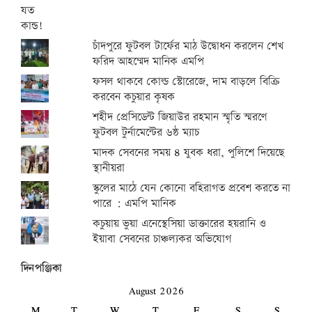
চাঁদপুরে ফুটবল টার্ফের মাঠ উদ্বোধন করলেন শেখ
ফরিদ আহম্মেদ মানিক এমপি
ফসল থাকবে কোল্ড স্টোরেজে, দাম বাড়লে বিক্রি
করবেন কচুয়ার কৃষক
শহীদ প্রেসিডেন্ট জিয়াউর রহমান স্মৃতি স্মরণে
ফুটবল টুর্নামেন্টের ৬ষ্ঠ ম্যাচ
মাদক সেবনের সময় ৪ যুবক ধরা, পুলিশে দিয়েছে
স্থানীয়রা
স্কুলের মাঠে যেন কোনো বহিরাগত প্রবেশ করতে না
পারে : এমপি মানিক
কচুয়ায় ভুয়া এনেস্থেসিয়া ডাক্তারের হয়রানি ও
ইয়াবা সেবনের চাঞ্চল্যকর অভিযোগ
দিনপঞ্জিকা
August 2026
M
T
W
T
F
S
S