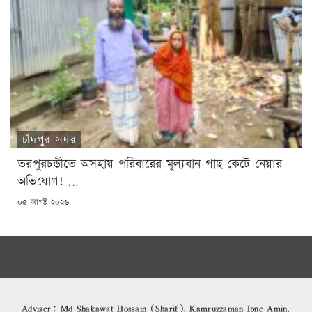
চাঁদপুর সদর
তরপুরচন্ডীতে অসহায় পরিবারের মূল্যবান গাছ কেটে নেয়ার
অভিযোগ! ...
POSTED
০৫ আগষ্ট ২০২৬
ON
Adviser: Md Shakawat Hossain (Sharif), Kamruzzaman Ibne Amin,