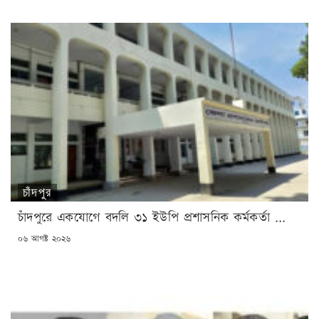
চাঁদপুর
চাঁদপুরে একযোগে বদলি ৩১ ইউপি প্রশাসনিক কর্মকর্তা ...
POSTED
০৬ আগষ্ট ২০২৬
ON