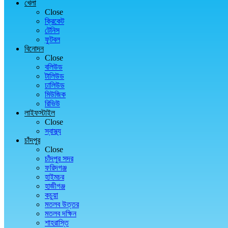
খেলা
Close
ক্রিকেট
টেনিস
ফুটবল
বিনোদন
Close
বলিউড
টালিউড
ঢালিউড
মিউজিক
রিভিউ
লাইফস্টাইল
Close
স্বাস্থ্য
চাঁদপুর
Close
চাঁদপুর সদর
ফরিদগঞ্জ
হাইমচর
হাজীগঞ্জ
কচুয়া
মতলব উত্তর
মতলব দক্ষিন
শাহরাস্তি