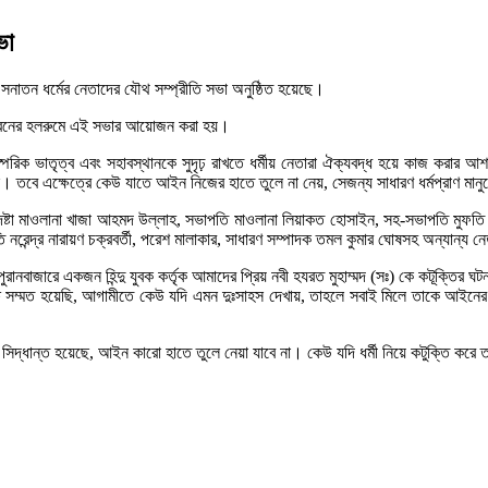
ভা
 সনাতন ধর্মের নেতাদের যৌথ সম্প্রীতি সভা অনুষ্ঠিত হয়েছে।
ট্রির ভবনের হলরুমে এই সভার আয়োজন করা হয়।
, পারস্পরিক ভাতৃত্ব এবং সহাবস্থানকে সুদৃঢ় রাখতে ধর্মীয় নেতারা ঐক্যবদ্ধ হয়ে কাজ কর
েন। তবে এক্ষেত্রে কেউ যাতে আইন নিজের হাতে তুলে না নেয়, সেজন্য সাধারণ ধর্মপ্রাণ মা
েষ্টা মাওলানা খাজা আহমদ উল্লাহ, সভাপতি মাওলানা লিয়াকত হোসাইন, সহ-সভাপতি মুফতি
ি নরেন্দ্র নারায়ণ চক্রবর্তী, পরেশ মালাকার, সাধারণ সম্পাদক তমল কুমার ঘোষসহ অন্যান্য ন
বাজারে একজন হিন্দু যুবক কর্তৃক আমাদের প্রিয় নবী হযরত মুহাম্মদ (সঃ) কে কটূক্তি
্মত হয়েছি, আগামীতে কেউ যদি এমন দুঃসাহস দেখায়, তাহলে সবাই মিলে তাকে আইনের আও
ে সিদ্ধান্ত হয়েছে, আইন কারো হাতে তুলে নেয়া যাবে না। কেউ যদি ধর্মী নিয়ে কটুক্তি ক