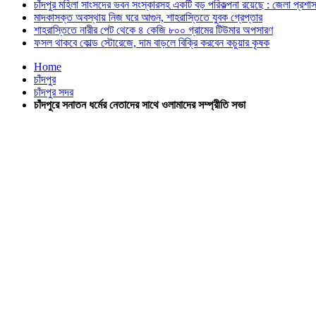
চাঁদপুর মহিলা সাংসদের ভবন সংস্কারসহ একটি বড় পরিকল্পনা রয়েছে : জেলা প্রশা
মাদকাসক্ত অবস্থায় নিজ ঘরে আগুন, শাহরাস্তিতে যুবক গ্রেপ্তার
শাহরাস্তিতে নারীর পেট থেকে ৪ কেজি ৮০০ গ্রামের টিউমার অপসারণ
ফসল থাকবে কোল্ড স্টোরেজে, দাম বাড়লে বিক্রি করবেন কচুয়ার কৃষক
Home
চাঁদপুর
চাঁদপুর সদর
চাঁদপুরে সনাতন ধর্মের নেতাদের সাথে ওলামাদের সম্প্রীতি সভা