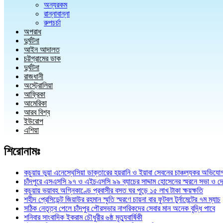
অন্যরকম
রান্নাবান্না
রুপচর্চা
অপরাধ
দুর্ঘটনা
আইন আদালত
চট্টগ্রামের ডাক
দুর্ঘটনা
রাজধানী
অস্ট্রোলিয়া
আফ্রিকা
আমেরিকা
আরব বিশ্ব
ইউরোপ
এশিয়া
শিরোনামঃ
কচুয়ায় ভুয়া এনেস্থেসিয়া ডাক্তারের হয়রানি ও ইয়াবা সেবনের চাঞ্চল্যকর অভিযো
চাঁদপুরে এসএসসি ৯৭ ও এইচএসসি ৯৯ ব্যাচের সাদ্দাম হোসেনের স্মরনে সভা ও দ
কচুয়ায় ভয়াবহ অগ্নিকাণ্ডে প্রবাসীর বসত ঘর পুড়ে ১৫ লাখ টাকা ক্ষয়ক্ষতি
শহীদ প্রেসিডেন্ট জিয়াউর রহমান স্মৃতি স্মরণে চায়না বার ফুটবল টুর্নামেন্টের ৭ম ম্যাচ
সঠিক নেতৃত্ব পেলে চাঁদপুর পৌরসভার নাগরিকদের সেবার মান অনেক বৃদ্ধি পাবে
শনিবার সাংবাদিক ইকরাম চৌধুরীর ৬ষ্ঠ মৃত্যুবার্ষিকী