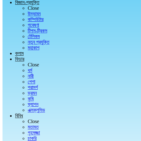
বিজ্ঞান-প্রযুক্তি
Close
উদ্ভাবন
কম্পিউটার
গবেষণা
টিপস-ট্রিকস
টেলিকম
নতুন প্রযুক্তি
মহাকাশ
কলাম
ফিচার
Close
ধর্ম
নারী
পেশা
পরামর্শ
ভ্রমন
কৃষি
ফ্যাশন
এক্সক্লুসিভ
বিবিধ
Close
মতামত
গৃহসজ্জা
চাকরি