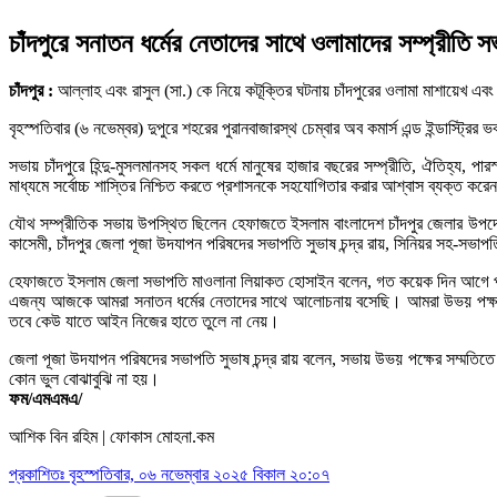
চাঁদপুরে সনাতন ধর্মের নেতাদের সাথে ওলামাদের সম্প্রীতি স
চাঁদপুর :
আল্লাহ এবং রাসুল (সা.) কে নিয়ে কটূক্তির ঘটনায় চাঁদপুরের ওলামা মাশায়েখ এবং
বৃহস্পতিবার (৬ নভেম্বর) দুপুরে শহরের পুরানবাজারস্থ চেম্বার অব কমার্স এন্ড ইন্ডাস্
সভায় চাঁদপুরে হিন্দু-মুসলমানসহ সকল ধর্মে মানুষের হাজার বছরের সম্প্রীতি, ঐতিহ্য
মাধ্যমে সর্বোচ্চ শাস্তির নিশ্চিত করতে প্রশাসনকে সহযোগিতার করার আশ্বাস ব্যক্ত কর
যৌথ সম্প্রীতিক সভায় উপস্থিত ছিলেন হেফাজতে ইসলাম বাংলাদেশ চাঁদপুর জেলার উপদ
কাসেমী, চাঁদপুর জেলা পূজা উদযাপন পরিষদের সভাপতি সুভাষ চন্দ্র রায়, সিনিয়র সহ-সভাপত
হেফাজতে ইসলাম জেলা সভাপতি মাওলানা লিয়াকত হোসাইন বলেন, গত কয়েক দিন আগে পুরান
এজন্য আজকে আমরা সনাতন ধর্মের নেতাদের সাথে আলোচনায় বসেছি। আমরা উভয় পক্ষ সম
তবে কেউ যাতে আইন নিজের হাতে তুলে না নেয়।
জেলা পূজা উদযাপন পরিষদের সভাপতি সুভাষ চন্দ্র রায় বলেন, সভায় উভয় পক্ষের সম্মতিত
কোন ভুল বোঝাবুঝি না হয়।
ফম/এমএমএ/
আশিক বিন রহিম | ফোকাস মোহনা.কম
প্রকাশিতঃ
বৃহস্পতিবার, ০৬ নভেম্বার ২০২৫ বিকাল ২০:০৭
Categories