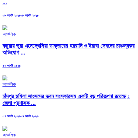
...
Posted
০৮ আগষ্ট ২০২৬
০৮ আগষ্ট ২০২৬
on
আঞ্চলিক
কচুয়ায় ভুয়া এনেস্থেসিয়া ডাক্তারের হয়রানি ও ইয়াবা সেবনের চাঞ্চল্যকর
অভিযোগ ...
Posted
০৭ আগষ্ট ২০২৬
on
আঞ্চলিক
চাঁদপুর মহিলা সাংসদের ভবন সংস্কারসহ একটি বড় পরিকল্পনা রয়েছে :
জেলা প্রশাসক ...
Posted
০৭ আগষ্ট ২০২৬
০৭ আগষ্ট ২০২৬
on
আঞ্চলিক