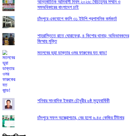
আন্তর্জাতিক আদিবাসী দিবস ২০২৬: বৈচিত্র্যের সম্মান ও
সমঅধিকারের বাংলাদেশ চাই
চাঁদপুরে একযোগে বদলি ৩১ ইউপি প্রশাসনিক কর্মকর্তা
শাহরাস্তিতে রাতে ঘোরাফেরা, ৪ কিশোর থানায়; অভিভাবকদের
জিম্মায় মুক্তি
মতলবের ভুয়া ডাক্তার ওমর ফারুকের যত কান্ড!
শনিবার সাংবাদিক ইকরাম চৌধুরীর ৬ষ্ঠ মৃত্যুবার্ষিকী
চাঁদপুরে সফল অস্ত্রোপচার, বের হলো ৬.৪৫ কেজির টিউমার