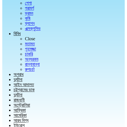
পেশা
পরামর্শ
ভ্রমন
কৃষি
ফ্যাশন
এক্সক্লুসিভ
বিবিধ
Close
মতামত
গৃহসজ্জা
চাকরি
অন্যরকম
রান্নাবান্না
রুপচর্চা
অপরাধ
দুর্ঘটনা
আইন আদালত
চট্টগ্রামের ডাক
দুর্ঘটনা
রাজধানী
অস্ট্রোলিয়া
আফ্রিকা
আমেরিকা
আরব বিশ্ব
ইউরোপ