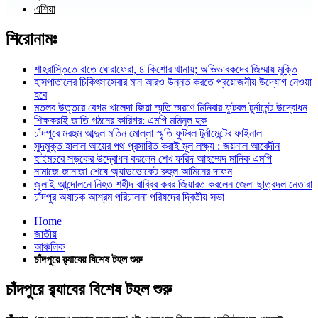
এশিয়া
শিরোনামঃ
শাহরাস্তিতে রাতে ঘোরাফেরা, ৪ কিশোর থানায়; অভিভাবকদের জিম্মায় মুক্তি
হাসপাতালের চিকিৎসাসেবার মান আরও উন্নত করতে প্রয়োজনীয় উদ্যোগ নেওয়া
হবে
মতলব উত্তরে বেগম খালেদা জিয়া স্মৃতি স্মরণে মিনিবার ফুটবল টুর্নামেন্ট উদ্বোধন
শিক্ষকরাই জাতি গঠনের কারিগর: এমপি মমিনুল হক
চাঁদপুরে মরহুম আব্দুল মতিন মোল্লা স্মৃতি ফুটবল টুর্নামেন্টের ফাইনাল
সুদমুক্ত হালাল আয়ের পথ প্রসারিত করাই মূল লক্ষ্য : জয়নাল আবেদীন
হাইমচরে সড়কের উদ্বোধন করলেন শেখ ফরিদ আহম্মেদ মানিক এমপি
নামাজে জানাজা শেষে অ্যাডভোকেট রুহুল আমিনের দাফন
জুলাই আন্দোলনে নিহত শহীদ রাব্বির কবর জিয়ারত করলেন জেলা ছাত্রদল নেতারা
চাঁদপুর অযাচক আশ্রম পরিচালনা পরিষদের দ্বিতীয় সভা
Home
জাতীয়
আঞ্চলিক
চাঁদপুরে র‌্যাবের বিশেষ টহল শুরু
চাঁদপুরে র‌্যাবের বিশেষ টহল শুরু