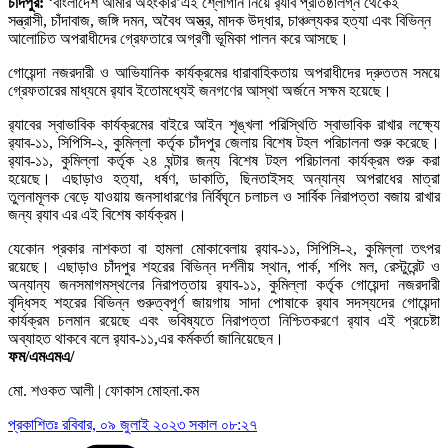
চাঁদপুর:
‘বাংলাদেশ আমার অহংকার’এই শ্লোগান নিয়ে র‌্যাব প্রতিষ্ঠালগ্ন থেকেই
সন্ত্রাসী, চাঁদাবাজ, জঙ্গি দমন, অবৈধ অস্ত্র, মাদক উদ্ধার, চাঞ্চল্যকর হত্যা এবং বিভিন্ন
আলোচিত অপরাধীদের গ্রেফতারে অগ্রণী ভূমিকা পালন করে আসছে।
গোয়েন্দা নজরদারী ও আভিযানিক কার্যক্রমের ধারাবাহিকতায় অপরাধীদের দ্রুততম সময়ে
গ্রেফতারের মাধ্যমে র‌্যাব ইতোমধ্যেই জনগণের আস্থা অর্জনে সক্ষম হয়েছে।
র‌্যাবের স্বাভাবিক কার্যক্রমের বাইরে আইন শৃঙ্খলা পরিস্থিতি স্বাভাবিক রাখার লক্ষ্যে
র‌্যাব-১১, সিপিসি-২, কুমিল্লা কর্তৃক চাঁদপুর জেলায় বিশেষ টহল পরিচালনা শুরু করেছে।
র‌্যাব-১১, কুমিল্লা কর্তৃক ২৪ ঘন্টার জন্য বিশেষ টহল পরিচালনা কার্যক্রম শুরু করা
হয়েছে। এছাড়াও হত্যা, ধর্ষণ, ডাকাতি, ছিনতাইসহ অন্যান্য অপরাধের মাত্রা
তুলনামূলক বেড়ে যাওয়ায় জনসাধারণের নির্বিঘৃনে চলাচল ও সার্বিক নিরাপত্তা বজায় রাখার
জন্য র‌্যাব এর এই বিশেষ কার্যক্রম।
যেকোন প্রকার নাশকতা বা হামলা মোকাবেলায় র‌্যাব-১১, সিপিসি-২, কুমিল্লা তৎপর
রয়েছে। এছাড়াও চাঁদপুর শহরের বিভিন্ন দর্শনীয় স্থান, পার্ক, শপিং মল, রেস্টুরেন্ট ও
অন্যান্য জনসমাগমস্থলের নিরাপত্তায় র‌্যাব-১১, কুমিল্লা কর্তৃক গোয়েন্দা নজরদারী
বৃদ্ধিসহ শহরের বিভিন্ন গুরুত্বপূর্ণ জায়গায় সাদা পোষাকে র‌্যাব সদস্যদের গোয়েন্দা
কার্যক্রম চলমান রয়েছে এবং ভবিষ্যতে নিরাপত্তা নিশ্চিতকরণে র‌্যাব এই প্রচেষ্টা
অব্যাহত থাকবে বলে র‌্যাব-১১,এর কর্মকর্তা জানিয়েছেন।
ফম/এমএমএ/
মো. শওকত আলী | ফোকাস মোহনা.কম
প্রকাশিতঃ
রবিবার, ০৯ জুলাই ২০২৩ সকাল ০৮:২৭
Categories