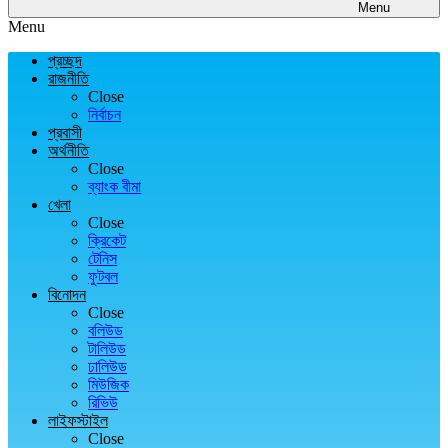
Menu
Menu
প্রচ্ছদ
রাজনীতি
Close
নির্বাচন
প্রবাসী
অর্থনীতি
Close
ব্যাংক বীমা
খেলা
Close
ক্রিকেট
টেনিস
ফুটবল
বিনোদন
Close
বলিউড
টালিউড
ঢালিউড
মিউজিক
রিভিউ
লাইফস্টাইল
Close