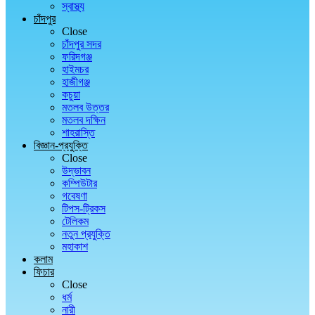
স্বাস্থ্য
চাঁদপুর
Close
চাঁদপুর সদর
ফরিদগঞ্জ
হাইমচর
হাজীগঞ্জ
কচুয়া
মতলব উত্তর
মতলব দক্ষিন
শাহরাস্তি
বিজ্ঞান-প্রযুক্তি
Close
উদ্ভাবন
কম্পিউটার
গবেষণা
টিপস-ট্রিকস
টেলিকম
নতুন প্রযুক্তি
মহাকাশ
কলাম
ফিচার
Close
ধর্ম
নারী