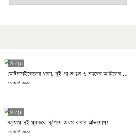
চাঁদপুর
মোটরসাইকেলের ধাক্কা, দুই পা ভাঙল ৬ বছরের আহিলের ...
POSTED
০৯ আগষ্ট ২০২৬
ON
চাঁদপুর
কচুয়ায় দুই যুবককে কুপিয়ে জখম করার অভিযোগ!
POSTED
০৯ আগষ্ট ২০২৬