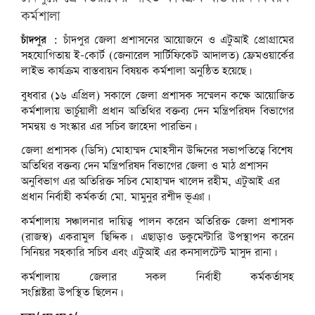
কর্মশালা
চাঁদপুর :
চাঁদপুর জেলা প্রশাসনের আয়োজনে ও এটুআই প্রোগ্রামের
সহযোগিতায় ই-কোর্ট (জেনারেল সার্টিফিকেট আদালত) ফ্রেমওয়ার্কের
লাইভ কার্যক্রম বাস্তবায়ন বিষয়ক কর্মশালা অনুষ্ঠিত হয়েছে।
বুধবার (১৬ এপ্রিল) সকালে জেলা প্রশাসক সম্মেলন কক্ষে আয়োজিত
কর্মশালায় ভার্চুয়ালী প্রধান অতিথির বক্তব্য দেন মন্ত্রিপরিষদ বিভাগের
সমন্বয় ও সংস্কার এর সচিব জাহেদা পারভিন।
জেলা প্রশাসক (ডিসি) মোহাম্মদ মোহসীন উদ্দিনের সভাপতিত্বে বিশেষ
অতিথির বক্তব্য দেন মন্ত্রিপরিষদ বিভাগের জেলা ও মাঠ প্রশাসন
অনুবিভাগ এর অতিরিক্ত সচিব মোহাম্মদ খালেদ রহীম, এটুআই এর
প্রধান নির্বাহী কর্মকর্তা মো. মামুনুর রশীদ ভূঞা।
কর্মশালায় সঞ্চালনার দায়িত্ব পালন করেন অতিরিক্ত জেলা প্রশাসক
(রাজস্ব) একরামুল ছিদ্দিক। এছাড়াও ডকুমেন্টারি উপস্থাপন করেন
সিনিয়র সহকারি সচিব এবং এটুআই এর কনসালটেন্ট মাসুদ রানা।
কর্মশালায় জেলার সকল নির্বাহী কর্মকর্তাসহ
সংশ্লিষ্টরা উপস্থিত ছিলেন।