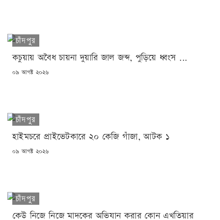
ON
চাঁদপুর
কচুয়ায় অবৈধ চায়না দুয়ারি জাল জব্দ, পুড়িয়ে ধ্বংস ...
POSTED
০৯ আগষ্ট ২০২৬
ON
চাঁদপুর
হাইমচরে প্রাইভেটকারে ২০ কেজি গাঁজা, আটক ১
POSTED
০৯ আগষ্ট ২০২৬
ON
চাঁদপুর
কেউ নিজে নিজে মাদকের অভিযান করার কোন এখতিয়ার