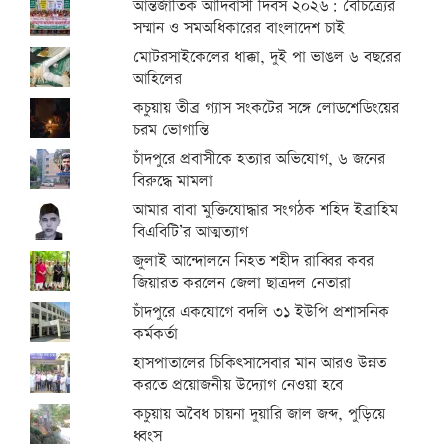
আন্তর্জাতিক আদিবাসী দিবস ২০২৬: বৈচিত্র্যের
সম্মান ও সমঅধিকারের বাংলাদেশ চাই
মোটরসাইকেলের ধাক্কা, দুই পা ভাঙল ৬ বছরের
আহিলের
কচুয়ায় তীব্র গ্যাস সংকটের সঙ্গে লোডশেডিংয়ের
চরম ভোগান্তি
চাঁদপুরে প্রবাসীকে হত্যার অভিযোগ, ৬ জনের
বিরুদ্ধে মামলা
আমার বাবা মুক্তিযোদ্ধার সংগঠক শহিদ ইব্রাহিম
বিএবিটি’র আত্মত্যাগ
জুলাই আন্দোলনে নিহত শহীদ রাব্বির কবর
জিয়ারত করলেন জেলা ছাত্রদল নেতারা
চাঁদপুরে একযোগে বদলি ৩১ ইউপি প্রশাসনিক
কর্মকর্তা
হাসপাতালের চিকিৎসাসেবার মান আরও উন্নত
করতে প্রয়োজনীয় উদ্যোগ নেওয়া হবে
কচুয়ায় অবৈধ চায়না দুয়ারি জাল জব্দ, পুড়িয়ে
ধ্বংস