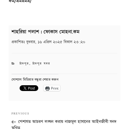
ফম/এমএমএ/
শাহরিয়া পলাশ | ফোকাস মোহনা.কম
প্রকাশিতঃ
বুধবার, ১৬ এপ্রিল ২০২৫ বিকাল ২৩:২০
CATEGORIES
চাঁদপুর
,
চাঁদপুর সদর
সোশ্যাল মিডিয়ার বন্ধুরা শেয়ার করুন
Print
Post
Previous
PREVIOUS
navigation
Post
পেশাগত আচরণ লঙ্ঘন করায় নাজমুল হাসানের আইনজীবী সনদ
স্থগিত