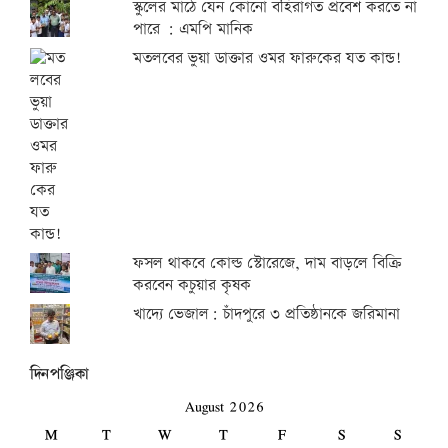
স্কুলের মাঠে যেন কোনো বহিরাগত প্রবেশ করতে না
পারে : এমপি মানিক
মতলবের ভুয়া ডাক্তার ওমর ফারুকের যত কান্ড!
ফসল থাকবে কোল্ড স্টোরেজে, দাম বাড়লে বিক্রি
করবেন কচুয়ার কৃষক
খাদ্যে ভেজাল: চাঁদপুরে ৩ প্রতিষ্ঠানকে জরিমানা
দিনপঞ্জিকা
August 2026
M
T
W
T
F
S
S