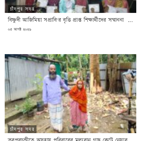
চাঁদপুর সদর
বিষ্ণুদী আজিমিয়া সপ্রাবি'র বৃত্তি প্রাপ্ত শিক্ষার্থীদের সম্মাননা ...
POSTED
০৫ আগষ্ট ২০২৬
ON
চাঁদপুর সদর
তরপুরচন্ডীতে অসহায় পরিবারের মূল্যবান গাছ কেটে নেয়ার