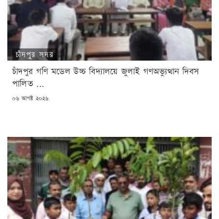
চাঁদপুর সদর
চাঁদপুর গণি মডেল উচ্চ বিদ্যালয়ে জুলাই গণঅভ্যুত্থান দিবস
পালিত ...
POSTED
০৬ আগষ্ট ২০২৬
ON