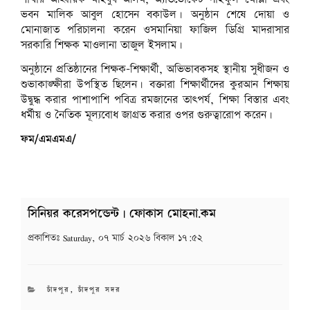
ভবন মালিক আবুল হোসেন বকাউল। অনুষ্ঠান শেষে দোয়া ও
মোনাজাত পরিচালনা করেন ওসমানিয়া ফাজিল ডিগ্রি মাদরাসার
সরকারি শিক্ষক মাওলানা তাজুল ইসলাম।
অনুষ্ঠানে প্রতিষ্ঠানের শিক্ষক-শিক্ষার্থী, অভিভাবকসহ স্থানীয় সুধীজন ও
শুভাকাঙ্ক্ষীরা উপস্থিত ছিলেন। বক্তারা শিক্ষার্থীদের কুরআন শিক্ষায়
উদ্বুদ্ধ করার পাশাপাশি পবিত্র রমজানের তাৎপর্য, শিক্ষা বিস্তার এবং
ধর্মীয় ও নৈতিক মূল্যবোধ জাগ্রত করার ওপর গুরুত্বারোপ করেন।
ফম/এমএমএ/
সিনিয়র করেসপন্ডেন্ট | ফোকাস মোহনা.কম
প্রকাশিতঃ
Saturday, ০৭ মার্চ ২০২৬ বিকাল ১৭:৫২
CATEGORIES
চাঁদপুর
,
চাঁদপুর সদর