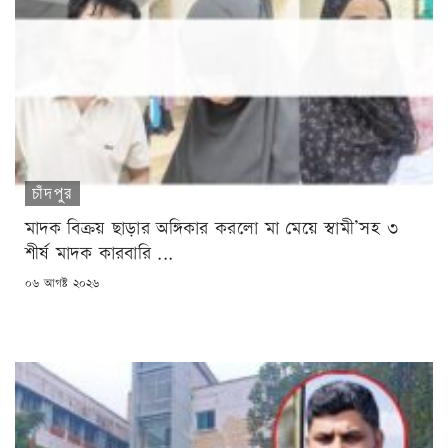
চাঁদপুর
মাদক বিক্রয় ছাড়ার অঙ্গিকার করলো মা মেয়ে স্বামী’সহ ৩
শীর্ষ মাদক কারবারি ...
POSTED
০৬ আগষ্ট ২০২৬
ON