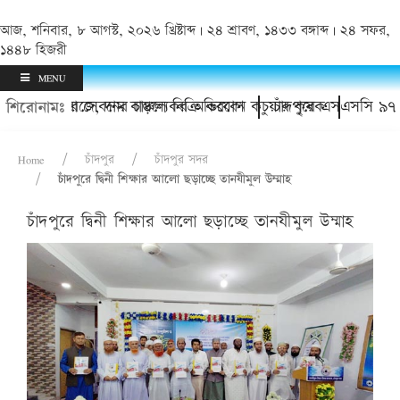
আজ, শনিবার, ৮ আগস্ট, ২০২৬ খ্রিষ্টাব্দ | ২৪ শ্রাবণ, ১৪৩৩ বঙ্গাব্দ | ২৪ সফর,
১৪৪৮ হিজরী
MENU
ইয়াবা সেবনের চাঞ্চল্যকর অভিযোগ
োরেজে, দাম বাড়লে বিক্রি করবেন কচুয়ার কৃষক
চাঁদপুরে এসএসসি ৯৭ ও এইচএসস
শিরোনামঃ
Home
চাঁদপুর
চাঁদপুর সদর
চাঁদপুরে দ্বিনী শিক্ষার আলো ছড়াচ্ছে তানযীমুল উম্মাহ
চাঁদপুরে দ্বিনী শিক্ষার আলো ছড়াচ্ছে তানযীমুল উম্মাহ