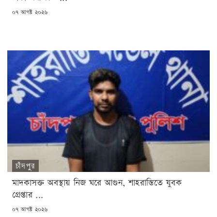
POSTED
০৭ আগষ্ট ২০২৬
ON
চাঁদপুর
মাদকাসক্ত অবস্থায় নিজ ঘরে আগুন, শাহরাস্তিতে যুবক
গ্রেপ্তার ...
POSTED
০৭ আগষ্ট ২০২৬
ON