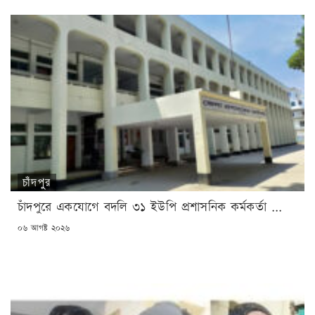
চাঁদপুর
চাঁদপুরে একযোগে বদলি ৩১ ইউপি প্রশাসনিক কর্মকর্তা ...
POSTED
০৬ আগষ্ট ২০২৬
ON