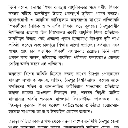
তিনি বলেন, দেশের শিক্ষা ব্যবস্থায় আধুনিকতার সঙ্গে ধর্মীয় শিক্ষার
সমন্বয় ঘটিয়ে তানযীমুল উম্মাহ গুরুত্বপূর্ণ ভূমিকা পালন করছে।
যুগোপযোগী ও আধুনিক কারিকুলাম অনুসরণের মাধ্যমে প্রতিষ্ঠানটি
শিক্ষার্থীদের নৈতিক ও আদর্শিক শিক্ষায় গড়ে তুলছে। চাঁদপুরবাসীর
দীর্ঘদিনের প্রত্যাশা ছিল বিশ্বমানের একটি আধুনিক শিক্ষা প্রতিষ্ঠান-
তানযীমুল উম্মাহ সেই প্রত্যাশা পূরণে ইতোমধ্যে চাঁদপুরে দুটি শাখা
প্রতিষ্ঠা করেছে এবং চাঁদপুরে শিক্ষার আলো ছড়াচ্ছে। বর্তমানে এসব
শাখায় প্রায় চার শতাধিক শিক্ষার্থী অধ্যয়নরত রয়েছে। তিনি আশা
প্রকাশ করে বলেন, ভবিষ্যতে পাবলিক পরীক্ষার ফলাফলেও জেলার
শ্রেষ্ঠত্ব অর্জন করবে এই প্রতিষ্ঠান।
অনুষ্ঠানে বিশেষ অতিথি হিসেবে বক্তব্য রাখেন চাঁদপুর প্রেসক্লাবের
সাধারণ সম্পাদক এম.এ. লতিফ, চাঁদপুর বিশ্ববিদ্যালয় কলেজ জামে
মসজিদের খতিব ও আন-নাজির আইডিয়াল মাদরাসার প্রতিষ্ঠাতা
অধ্যক্ষ হাফেজ মাওলানা নিজামুল হক, শহরের বিষ্ণুদী আলিম
মাদরাসার আরবি প্রভাষক মাওলানা গিয়াসউদ্দিন তাফাজ্জল এবং
হিফজুল কুরআন শিক্ষা গবেষণা ফাউন্ডেশনের প্রতিষ্ঠাতা চেয়ারম্যান
হাফেজ মাওলানা আ.জ.ম ইসমাইল হোসেন আজাদ।
এছাড়া অভিভাবকদের পক্ষ থেকে বক্তব্য রাখেন এনসিপি চাঁদপুর জেলা
শাখার আহ্বায়ক মাহবুব আলম, অ্যাডভোকেট সাইফুল মোল্লা এবং