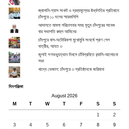
জ্বালানি-গ্যাস সংকট ও দ্রব্যমূল্যের ঊর্ধ্বগতির প্রতিবাদে
চাঁদপুরে ১১ দলের স্মারকলিপি
আদালতে মামলা পরিচালনার সময় মৃত্যু চাঁদপুরের সাবেক
বার সভাপতি রুহুল আমিনের
চাঁদপুরে বাস-অটোরিকশা মুখোমুখি সংঘর্ষে প্রাণ গেল
যাত্রীর, আহত ৩
জুলাই গণঅভ্যুত্থান দিবসে চাঁবিপ্রবিতে র‍্যালি-আলোচনা
সভা
খাদ্যে ভেজাল: চাঁদপুরে ৩ প্রতিষ্ঠানকে জরিমানা
দিনপঞ্জিকা
August 2026
M
T
W
T
F
S
S
1
2
3
4
5
6
7
8
9