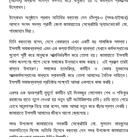
(আলিম) মাদ্রাসা সংলগ্ন ঈদগাহ মাঠে অনুষ্ঠিত হয় এ কর্মস্থান প্রকল্পের
উদ্বোধন।
উদ্বোধন অনুষ্ঠানে প্রধান অতিথির বক্তব্য দেন চাঁদপুর-৩ (সদর-হাইমচর)
আসনে সংসদ সদস্য প্রার্থী জেলা জামায়াতের সেক্রেটারি অ্যাডভোকেট মো.
শাহজাহান মিয়া।
তিনি বক্তব্যে বলেন, দেশে বেকারত্ব এখন একটি বড় সামাজিক সমস্যা।
ইসলামী সমাজব্যবস্থা এমন এক কল্যাণভিত্তিক ব্যবস্থা যেখানে কর্মসংস্থানের
সুযোগ সৃষ্টি করে মানুষকে আত্মনির্ভরশীল করে তোলা হয়। জামায়াতে ইসলামী
সর্বদা জনগণের পাশে থেকে সমাজের উন্নয়নে কাজ করছে। এই প্রকল্প তারই
বাস্তব উদাহরণ। সমাজের হতদরিদ্র, কর্মহীন ও বেকার যুবকদের
আত্মকর্মসংস্থানের মাধ্যমে স্বাবলম্বী করে তোলা আমাদের নৈতিক দায়িত্ব।
ইসলামী সমাজব্যবস্থা প্রতিষ্ঠার লক্ষ্যেই আমরা একসাথে কাজ করছি।
এরপর এক হৃদয়গ্রাহী মুহূর্তে কর্মহীন দুই দিনমজুর সোলেমান শেখ ও শফিকুর
রহমানের হাতে তুলে দেওয়া হয় নতুন দুটি অটোরিকশার চাবি। চাবি হাতে পেয়ে
চোখে আনন্দাশ্রু নিয়ে তারা বলেন, আজ আমরা নতুন করে বাঁচার স্বপ্ন দেখছি।
জামায়াতে ইসলামী আমাদের জীবনে আলো জ্বেলেছে।
সদর উপজেলা জামায়াতের সহকারী সেক্রেটারি মো. সুলতান মাহমুদের
সভাপতিত্বে বিশেষ অতিথি হিসেবে বক্তব্য দেন সদর উপজেলা জামায়াতের