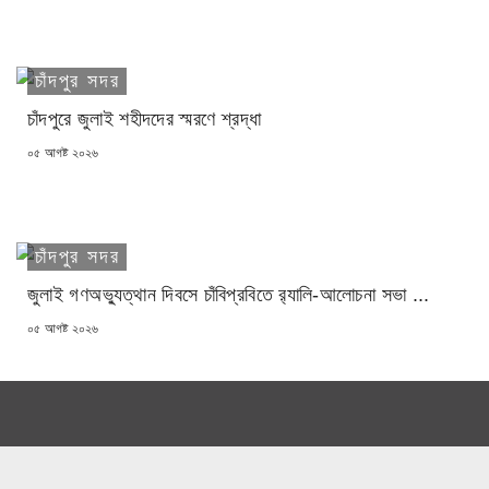
চাঁদপুর সদর
চাঁদপুরে জুলাই শহীদদের স্মরণে শ্রদ্ধা
POSTED
০৫ আগষ্ট ২০২৬
ON
চাঁদপুর সদর
জুলাই গণঅভ্যুত্থান দিবসে চাঁবিপ্রবিতে র‍্যালি-আলোচনা সভা ...
POSTED
০৫ আগষ্ট ২০২৬
ON