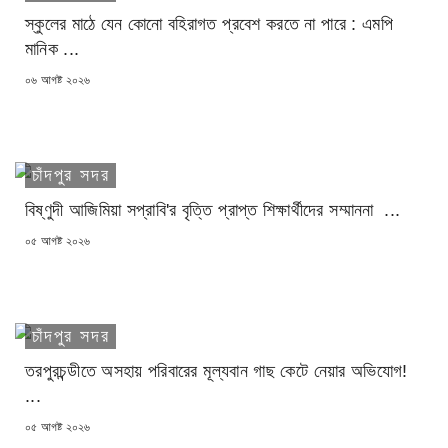
স্কুলের মাঠে যেন কোনো বহিরাগত প্রবেশ করতে না পারে : এমপি
মানিক ...
POSTED
০৬ আগষ্ট ২০২৬
ON
চাঁদপুর সদর
বিষ্ণুদী আজিমিয়া সপ্রাবি'র বৃত্তি প্রাপ্ত শিক্ষার্থীদের সম্মাননা ...
POSTED
০৫ আগষ্ট ২০২৬
ON
চাঁদপুর সদর
তরপুরচন্ডীতে অসহায় পরিবারের মূল্যবান গাছ কেটে নেয়ার অভিযোগ!
...
POSTED
০৫ আগষ্ট ২০২৬
ON