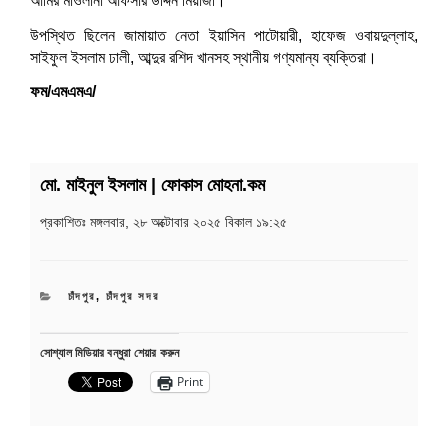
আমির মাওলানা আফসার উদ্দিন মিয়াজী।
উপস্থিত ছিলেন জামায়াত নেতা ইয়াসিন পাটোয়ারী, হাফেজ ওবায়দুল্লাহ,
সাইফুল ইসলাম ঢালী, আব্দুর রশিদ খানসহ স্থানীয় গণ্যমান্য ব্যক্তিরা।
ফম/এমএমএ/
মো. মাইনুল ইসলাম | ফোকাস মোহনা.কম
প্রকাশিতঃ
মঙ্গলবার, ২৮ অক্টোবার ২০২৫ বিকাল ১৯:২৫
CATEGORIES
চাঁদপুর
,
চাঁদপুর সদর
সোশ্যাল মিডিয়ার বন্ধুরা শেয়ার করুন
Print