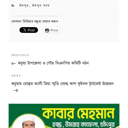
CATEGORIES
চাঁদপুর
,
চাঁদপুর সদর
সোশ্যাল মিডিয়ার বন্ধুরা শেয়ার করুন
Print
Post
Previous
PREVIOUS
navigation
Post
কচুয়া উপজেলা ও পৌর বিএনপির কমিটি গঠন
Next
NEXT
Post
কচুয়ায় রোস্তম আলী মিয়া স্মৃতি গোল্ড কাপ ফুটবল টূর্নামেন্ট উদ্বোধন