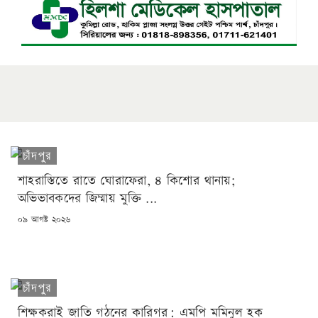
চাঁদপুর
শাহরাস্তিতে রাতে ঘোরাফেরা, ৪ কিশোর থানায়;
অভিভাবকদের জিম্মায় মুক্তি ...
POSTED
০৯ আগষ্ট ২০২৬
ON
চাঁদপুর
শিক্ষকরাই জাতি গঠনের কারিগর: এমপি মমিনুল হক