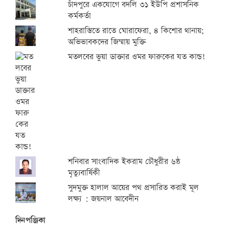
চাঁদপুরে একযোগে বদলি ৩১ ইউপি প্রশাসনিক
কর্মকর্তা
শাহরাস্তিতে রাতে ঘোরাফেরা, ৪ কিশোর থানায়;
অভিভাবকদের জিম্মায় মুক্তি
মতলবের ভুয়া ডাক্তার ওমর ফারুকের যত কান্ড!
শনিবার সাংবাদিক ইকরাম চৌধুরীর ৬ষ্ঠ
মৃত্যুবার্ষিকী
সুদমুক্ত হালাল আয়ের পথ প্রসারিত করাই মূল
লক্ষ্য : জয়নাল আবেদীন
দিনপঞ্জিকা