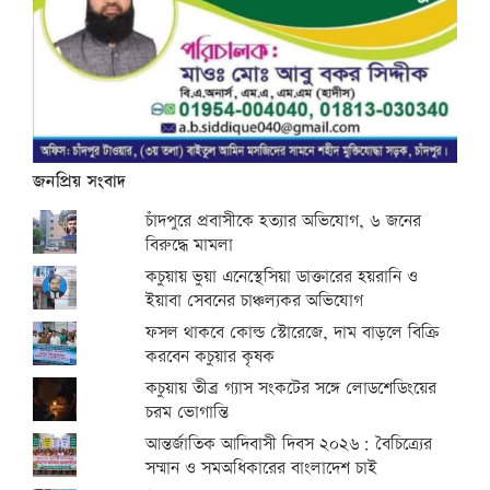
জনপ্রিয় সংবাদ
চাঁদপুরে প্রবাসীকে হত্যার অভিযোগ, ৬ জনের
বিরুদ্ধে মামলা
কচুয়ায় ভুয়া এনেস্থেসিয়া ডাক্তারের হয়রানি ও
ইয়াবা সেবনের চাঞ্চল্যকর অভিযোগ
ফসল থাকবে কোল্ড স্টোরেজে, দাম বাড়লে বিক্রি
করবেন কচুয়ার কৃষক
কচুয়ায় তীব্র গ্যাস সংকটের সঙ্গে লোডশেডিংয়ের
চরম ভোগান্তি
আন্তর্জাতিক আদিবাসী দিবস ২০২৬: বৈচিত্র্যের
সম্মান ও সমঅধিকারের বাংলাদেশ চাই