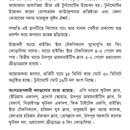
আয়োজনে ডাকাতিয়া তীরে এই টুর্নামেন্টের উদ্বোধন হয়। টুর্নামেন্টের
উদ্বোধন করেন মোশাররফ ফাউন্ডেশনের প্রতিষ্ঠাতা এবং জেলা
কোয়াবের সদস্য মারজুক মুঈদ ঐশ্বর্য।
সম্প্রতি এই স্থানটিতে কিশোর গ্যাং আর মাদক সেবীরা প্রকাশ্যে অস্ত্র
প্রদর্শন করে জনমনে আতঙ্ক ছড়িয়েছে।
উদ্বোধনী ম্যাচে রাইজিং স্টার টেকনিক্যাল মুখোমুখি হয় কিং
কোড়ালিয়া দলের। ম্যাচে রাইজিং স্টার টেকনিক্যাল ৪-৩ গোলে জয়
পায়। দ্বিতীয় ম্যাচে চাঁদপুর ডায়মনাইটিস ক্লাব ২-০ গোলে গুয়াখোলা
ক্রীড়াচক্রকে হারায়।
আয়োজকরা জানান, প্রতিটি ম্যাচ ১৫ মিনিট করে মোট ৩০ মিনিটে
অনুষ্ঠিত হচ্ছে। টুর্নামেন্টে মোট ১৬টি দল অংশ নিচ্ছে।
অংশগ্রহণকারী দলগুলোর মধ্যে রয়েছে:
এপি থান্ডার ফুটবল ক্লাব,
স্টেডিয়াম একাদশ, ব্রাদার্স স্কোয়াড, চাঁদপুর ডায়মনাইটিস ক্লাব, নি
বেকার্স, নিতাইগঞ্জ ফুটবল একাদশ, কিক টাইটেন্স এফসি, রাইজিং
স্টার টেকনিক্যাল, হরিজন যুব ক্লাব, বাবুরহাট স্কুল অ্যান্ড কলেজ,
রেলওয়ে হরিজন ঐকতান ক্লাব, প্রেসক্লাব দল, চাঁদপুর সরকারি কলেজ
ফুটবল দল, গুয়াখোলা ক্রীড়াচক্র ও কিং কোড়ালিয়া।