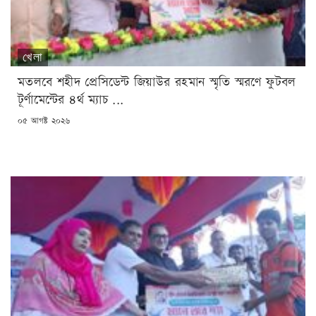
খেলা
মতলবে শহীদ প্রেসিডেন্ট জিয়াউর রহমান স্মৃতি স্মরণে ফুটবল
টূর্ণামেন্টের ৪র্থ ম্যাচ ...
POSTED
০৫ আগষ্ট ২০২৬
ON