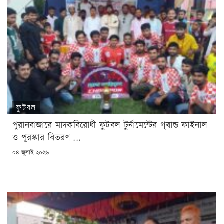
ফুটবল
পুরানবাজারে মাদকবিরোধী ফুটবল টুর্নামেন্টের গ্ৰান্ড ফাইনাল
ও পুরস্কার বিতরণ ...
POSTED
০৪ জুলাই ২০২৬
ON