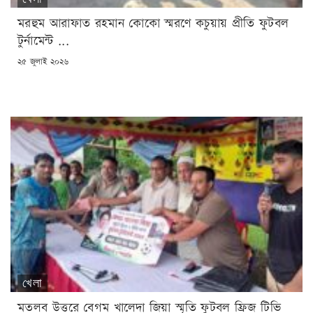
মরহুম আরাফাত রহমান কোকো স্মরণে কচুয়ায় প্রীতি ফুটবল
টুর্নামেন্ট ...
POSTED
২৫ জুলাই ২০২৬
ON
খেলা
মতলব উত্তরে বেগম খালেদা জিয়া স্মৃতি ফুটবল ফ্রিজ টিভি