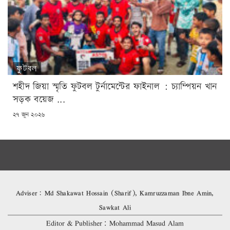
ফুটবল
শহীদ জিয়া স্মৃতি ফুটবল টুর্নামেন্টের ফাইনাল : চ্যাম্পিয়ন খান
সড়ক বয়েজ ...
POSTED
২৭ জুন ২০২৬
ON
Adviser: Md Shakawat Hossain (Sharif), Kamruzzaman Ibne Amin,
Sawkat Ali
Editor & Publisher: Mohammad Masud Alam