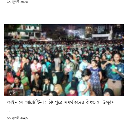
POSTED
১৯ জুলাই ২০২৬
ON
ফুটবল
ফাইনালে আর্জেন্টিনা: চাঁদপুরে সমর্থকদের বাঁধভাঙ্গা উচ্ছ্বাস
...
POSTED
১৬ জুলাই ২০২৬
ON