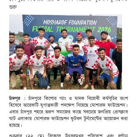
শুরু
ছবি: সংগ্রহীত।
চাঁদপুর :
চাঁদপুরে কিশোর গ্যাং ও মাদক বিরোধী কর্মসূচির অংশ
হিসেবে আরেকটি যুগান্তকারী পদক্ষেপ নিয়েছে মোশারফ ফাউন্ডেশন।
এবার চাঁদপুর শহরে তরুণ সমাজের কাছে সবচেয়ে জনপ্রিয় প্রেসক্লাব
ঘাট এলাকায় মোশারফ ফাউন্ডেশন ফুটবল টুর্নামেন্টের আয়োজন করা
হয়েছে।
শুক্রবার (২২ মে) বিকেলে উৎসবমুখর পরিবেশে এবং বর্ণাঢ্য