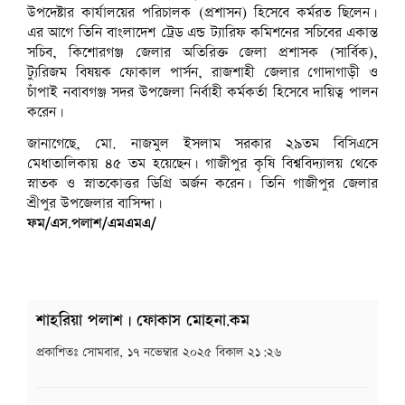
উপদেষ্টার কার্যালয়ের পরিচালক (প্রশাসন) হিসেবে কর্মরত ছিলেন।
এর আগে তিনি বাংলাদেশ ট্রেড এন্ড ট্যারিফ কমিশনের সচিবের একান্ত
সচিব, কিশোরগঞ্জ জেলার অতিরিক্ত জেলা প্রশাসক (সার্বিক),
ট্যুরিজম বিষয়ক ফোকাল পার্সন, রাজশাহী জেলার গোদাগাড়ী ও
চাঁপাই নবাবগঞ্জ সদর উপজেলা নির্বাহী কর্মকর্তা হিসেবে দায়িত্ব পালন
করেন।
জানাগেছে, মো. নাজমুল ইসলাম সরকার ২৯তম বিসিএসে
মেধাতালিকায় ৪৫ তম হয়েছেন। গাজীপুর কৃষি বিশ্ববিদ্যালয় থেকে
স্নাতক ও স্নাতকোত্তর ডিগ্রি অর্জন করেন। তিনি গাজীপুর জেলার
শ্রীপুর উপজেলার বাসিন্দা।
ফম/এস.পলাশ/এমএমএ/
শাহরিয়া পলাশ | ফোকাস মোহনা.কম
প্রকাশিতঃ
সোমবার, ১৭ নভেম্বার ২০২৫ বিকাল ২১:২৬