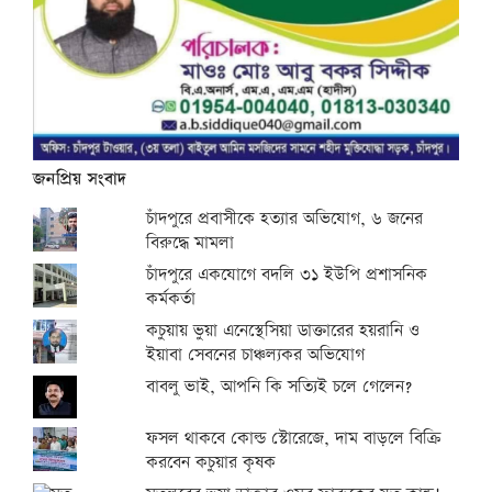
জনপ্রিয় সংবাদ
চাঁদপুরে প্রবাসীকে হত্যার অভিযোগ, ৬ জনের
বিরুদ্ধে মামলা
চাঁদপুরে একযোগে বদলি ৩১ ইউপি প্রশাসনিক
কর্মকর্তা
কচুয়ায় ভুয়া এনেস্থেসিয়া ডাক্তারের হয়রানি ও
ইয়াবা সেবনের চাঞ্চল্যকর অভিযোগ
বাবলু ভাই, আপনি কি সত্যিই চলে গেলেন?
ফসল থাকবে কোল্ড স্টোরেজে, দাম বাড়লে বিক্রি
করবেন কচুয়ার কৃষক