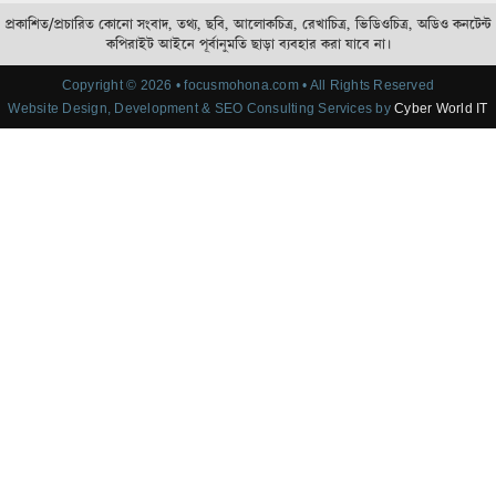
প্রকাশিত/প্রচারিত কোনো সংবাদ, তথ্য, ছবি, আলোকচিত্র, রেখাচিত্র, ভিডিওচিত্র, অডিও কনটেন্ট
কপিরাইট আইনে পূর্বানুমতি ছাড়া ব্যবহার করা যাবে না।
Copyright © 2026 • focusmohona.com • All Rights Reserved
Website Design, Development & SEO Consulting Services by
Cyber World IT