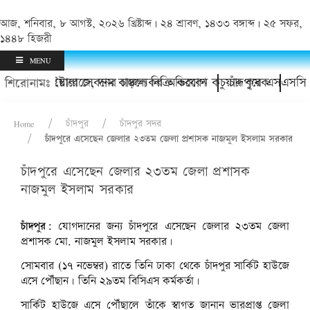
আজ, শনিবার, ৮ আগস্ট, ২০২৬ খ্রিষ্টাব্দ | ২৪ শ্রাবণ, ১৪৩৩ বঙ্গাব্দ | ২৫ সফর,
১৪৪৮ হিজরী
MENU
হয়রানি ও ইয়াবা সেবনের চাঞ্চল্যকর অভিযোগ
কোল্ড স্টোরেজে, দাম বাড়লে বিক্রি করবেন কচুয়ার কৃষক
চাঁদপুরে এসএসসি ৯৭ 
শিরোনামঃ
Home
চাঁদপুর
চাঁদপুর সদর
চাঁদপুরে এসেছেন জেলার ২৩তম জেলা প্রশাসক নাজমুল ইসলাম সরকার
চাঁদপুরে এসেছেন জেলার ২৩তম জেলা প্রশাসক
নাজমুল ইসলাম সরকার
ছবি: ফোকাস মোহনা.কম।
চাঁদপুর:
যোগদানের জন্য চাঁদপুরে এসেছেন জেলার ২৩তম জেলা
প্রশাসক মো. নাজমুল ইসলাম সরকার।
সোমবার (১৭ নভেম্বর) রাতে তিনি ঢাকা থেকে চাঁদপুর সার্কিট হাউজে
এসে পৌঁছান। তিনি ২৯তম বিসিএস কর্মকর্তা।
সার্কিট হাউজে এসে পৌঁছালে তাঁকে স্বাগত জানান ভারপ্রাপ্ত জেলা