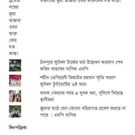
মতলবের ভুয়া ডাক্তার ওমর ফারুকের যত কান্ড!
চাঁদপুরে ফুটবল টার্ফের মাঠ উদ্বোধন করলেন শেখ
ফরিদ আহম্মেদ মানিক এমপি
শহীদ প্রেসিডেন্ট জিয়াউর রহমান স্মৃতি স্মরণে
ফুটবল টুর্নামেন্টের ৬ষ্ঠ ম্যাচ
মাদক সেবনের সময় ৪ যুবক ধরা, পুলিশে দিয়েছে
স্থানীয়রা
স্কুলের মাঠে যেন কোনো বহিরাগত প্রবেশ করতে না
পারে : এমপি মানিক
দিনপঞ্জিকা