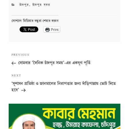
CATEGORIES
চাঁদপুর
,
চাঁদপুর সদর
সোশ্যাল মিডিয়ার বন্ধুরা শেয়ার করুন
Print
Post
Previous
PREVIOUS
navigation
Post
সোমবার ‘দৈনিক চাঁদপুর সময়’-এর একযুগ পূর্তি
Next
NEXT
Post
‘সুশাসন প্রতিষ্ঠা ও জানমালের নিরাপত্তার জন্য দাঁড়িপাল্লায় ভোট দিতে
হবে’