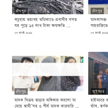
চাঁদপুর
চাঁদপুর
কচুয়ায় ভয়াবহ অগ্নিকাণ্ডে প্রবাসীর বসত
মাদকাসক্ত
ঘর পুড়ে ১৫ লাখ টাকা ক্ষয়ক্ষতি ...
শাহরাস্তিতে
POSTED
POSTED
০৭ আগষ্ট ২০২৬
০৭ আগষ্ট ২০২
ON
ON
চাঁদপুর
হাইমচর
মাদক বিক্রয় ছাড়ার অঙ্গিকার করলো মা
হাইমচরে 
মেয়ে স্বামী’সহ ৩ শীর্ষ মাদক কারবারি ...
ফাঁস, স্বর্