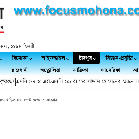
 ২৪ সফর, ১৪৪৮ হিজরী
বিনোদন
লাইফস্টাইল
চাঁদপুর
বিজ্ঞান-প্রযুক্তি
রাজধানী
অস্ট্রোলিয়া
আফ্রিকা
আমেরিকা
আর
এসএসসি ৯৭ ও এইচএসসি ৯৯ ব্যাচের সাদ্দাম হোসেনের স্মরনে সভা ও দ
রণে দাঁড়িপাল্লায় ভোট দেওয়ার আহ্বান