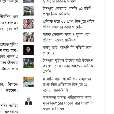
৬ জনের বিরুদ্ধে মামলা
সংযোগকালে
চাঁদপুরে একযোগে বদলি ৩১ ইউপি
প্রশাসনিক কর্মকর্তা
ীর্ঘদিন ধরে
গুলিতে ঝরে ৩১ প্রাণ, চাঁদপুরে শহিদ
য় অবহেলিত।
পরিবারগুলোর কান্না থামেনি
র দুঃখ-কষ্ট
মাদক সেবনের সময় ৪ যুবক ধরা,
পুলিশে দিয়েছে স্থানীয়রা
ায়াত সুবিধা
বাবলু ভাই, আপনি কি সত্যিই চলে
াপন করা হবে।
গেলেন?
ভূমিকা পালন এ
চাঁদপুরে ফুটবল টার্ফের মাঠ উদ্বোধন
াদের জীবনমা
করলেন শেখ ফরিদ আহম্মেদ মানিক
 উন্নয়ন কাজ
এমপি
জ্বালানি-গ্যাস সংকট ও দ্রব্যমূল্যের
েন, বিপদে-
ঊর্ধ্বগতির প্রতিবাদে চাঁদপুরে ১১
দলের স্মারকলিপি
করবেন।
আদালতে মামলা পরিচালনার সময়
মৃত্যু চাঁদপুরের সাবেক বার সভাপতি
 সচিব তামিম
রুহুল আমিনের
সান তারেকসহ