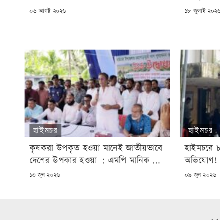
POSTED
POSTED
০৬ আগষ্ট ২০২৬
১৮ জুলাই ২০২
ON
ON
হাইমচর
হাইমচর
কৃষকরা উপকৃত হওয়া মানেই জাতীয়ভাবে
হাইমচরে ৮ 
দেশের উপকার হওয়া : এমপি মানিক ...
অভিযোগ!
POSTED
POSTED
১৩ জুন ২০২৬
০৯ জুন ২০২৬
ON
ON