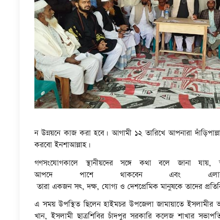
হাইমচরের নীলকমল ও ঈশানবালায় গণসংযোগ ও পথ
চাঁদপুর-৩ আসনে ১১ দলীয় জোট মনোনীত দাঁড়িপাল্
জামায়াতের সেক্রেটারি এডভোকেট মোঃ শা
ন উন্নয়নে কাজ করা হবে। আগামী ১২ তারিখে আপনারা দাঁড়িপাল
করবো ইনশাআল্লাহ।
গণসংযোগকালে স্থানীয়দের সঙ্গে কথা বলে জানা যায়, 
আপদে পাশে থাকবেন এবং এলাকার 
তারা একজন সৎ, দক্ষ, যোগ্য ও দেশপ্রেমিক মানুষকে তাদের প্রতি
এ সময় উপস্থিত ছিলেন হাইমচর উপজেলা জামায়াতে ইসলামীর আম
খান, ইসলামী ছাত্রশিবির চাঁদপুর সরকারি কলেজ শাখার সভাপ