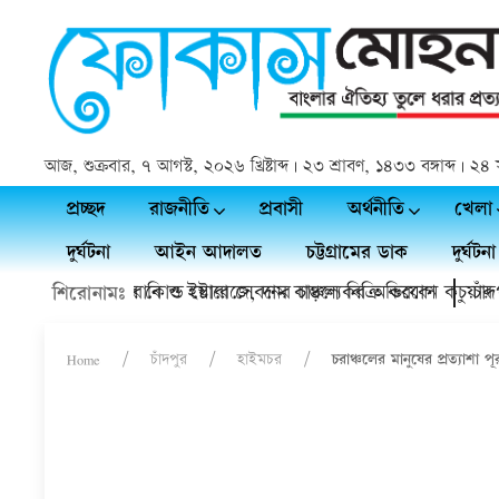
আজ, শুক্রবার, ৭ আগস্ট, ২০২৬ খ্রিষ্টাব্দ | ২৩ শ্রাবণ, ১৪৩৩ বঙ্গাব্দ |
প্রচ্ছদ
রাজনীতি
প্রবাসী
অর্থনীতি
খেলা
দুর্ঘটনা
আইন আদালত
চট্টগ্রামের ডাক
দুর্ঘটনা
 ডাক্তারের হয়রানি ও ইয়াবা সেবনের চাঞ্চল্যকর অভিযোগ
ফসল থাকবে কোল্ড স্টোরেজে, দাম বাড়লে বিক্রি করবেন কচুয়ার কৃষক
চাঁদপুরে 
শিরোনামঃ
Home
চাঁদপুর
হাইমচর
চরাঞ্চলের মানুষের প্রত্যাশা পূ