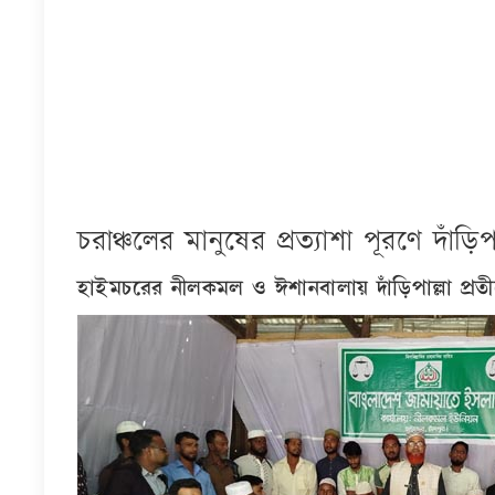
চরাঞ্চলের মানুষের প্রত্যাশা পূরণে দাঁড়
হাইমচরের নীলকমল ও ঈশানবালায় দাঁড়িপাল্লা প্র