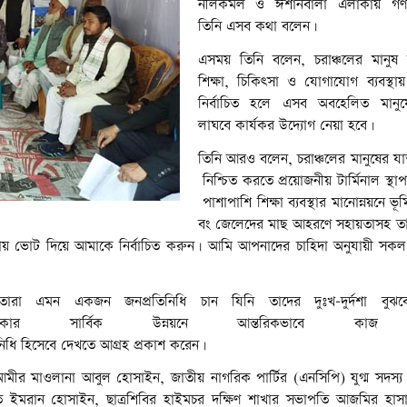
নীলকমল ও ঈশানবালা এলাকায় গণ
তিনি এসব কথা বলেন।
এসময় তিনি বলেন, চরাঞ্চলের মানুষ দ
শিক্ষা, চিকিৎসা ও যোগাযোগ ব্যবস্থা
নির্বাচিত হলে এসব অবহেলিত মানুষে
লাঘবে কার্যকর উদ্যোগ নেয়া হবে।
সভায় বক্তব্য রাখছেন
লার প্রার্থী ও জেলা
তিনি আরও বলেন, চরাঞ্চলের মানুষের যাত
হজাহান মিয়া।
নিশ্চিত করতে প্রয়োজনীয় টার্মিনাল স্থ
পাশাপাশি শিক্ষা ব্যবস্থার মানোন্নয়নে 
বং জেলেদের মাছ আহরণে সহায়তাসহ ত
্লায় ভোট দিয়ে আমাকে নির্বাচিত করুন। আমি আপনাদের চাহিদা অনুযায়ী সকল
তারা এমন একজন জনপ্রতিনিধি চান যিনি তাদের দুঃখ-দুর্দশা বুঝব
সার্বিক উন্নয়নে আন্তরিকভাবে কাজ 
নিধি হিসেবে দেখতে আগ্রহ প্রকাশ করেন।
ীর মাওলানা আবুল হোসাইন, জাতীয় নাগরিক পার্টির (এনসিপি) যুগ্ম সদস্য
তি ইমরান হোসাইন, ছাত্রশিবির হাইমচর দক্ষিণ শাখার সভাপতি আজমির হা