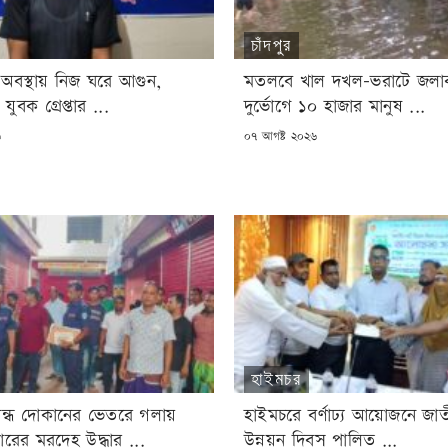
চাঁদপুর
 অবস্থায় নিজ ঘরে আগুন,
মতলবে খাল দখল-ভরাটে জলাবদ
 যুবক গ্রেপ্তার ...
দুর্ভোগে ১০ হাজার মানুষ ...
POSTED
৬
০৭ আগষ্ট ২০২৬
ON
হাইমচর
বন্ধ দোকানের ভেতরে গলায়
হাইমচরে বর্ণাঢ্য আয়োজনে জাতী
ণকারের মরদেহ উদ্ধার ...
উন্নয়ন দিবস পালিত ...