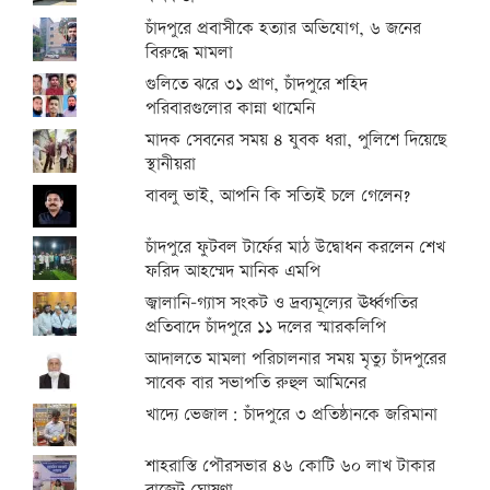
চাঁদপুরে প্রবাসীকে হত্যার অভিযোগ, ৬ জনের
বিরুদ্ধে মামলা
গুলিতে ঝরে ৩১ প্রাণ, চাঁদপুরে শহিদ
পরিবারগুলোর কান্না থামেনি
মাদক সেবনের সময় ৪ যুবক ধরা, পুলিশে দিয়েছে
স্থানীয়রা
বাবলু ভাই, আপনি কি সত্যিই চলে গেলেন?
চাঁদপুরে ফুটবল টার্ফের মাঠ উদ্বোধন করলেন শেখ
ফরিদ আহম্মেদ মানিক এমপি
জ্বালানি-গ্যাস সংকট ও দ্রব্যমূল্যের ঊর্ধ্বগতির
প্রতিবাদে চাঁদপুরে ১১ দলের স্মারকলিপি
আদালতে মামলা পরিচালনার সময় মৃত্যু চাঁদপুরের
সাবেক বার সভাপতি রুহুল আমিনের
খাদ্যে ভেজাল: চাঁদপুরে ৩ প্রতিষ্ঠানকে জরিমানা
শাহরাস্তি পৌরসভার ৪৬ কোটি ৬০ লাখ টাকার