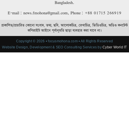
Bangladesh.
E-mail: news.fmohona@gmail.com, Phone: +88 01715 266919
প্রকাশিত/প্রচারিত কোনো সংবাদ, তথ্য, ছবি, আলোকচিত্র, রেখাচিত্র, ভিডিওচিত্র, অডিও কনটেন্ট
কপিরাইট আইনে পূর্বানুমতি ছাড়া ব্যবহার করা যাবে না।
Copyright © 2026 • focusmohona.com • All Rights Reserved
Website Design, Development & SEO Consulting Services by
Cyber World IT