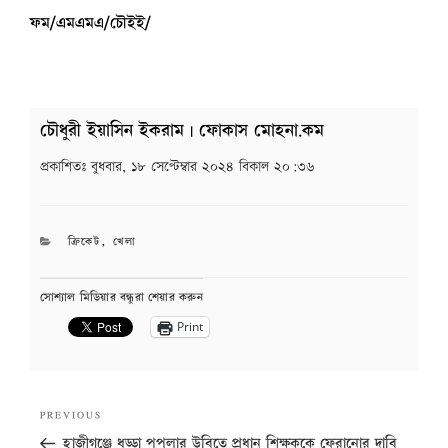
ফম/এমএমএ/চৌইই/
চৌধুরী ইয়াসিন ইকরাম | ফোকাস মোহনা.কম
প্রকাশিতঃ
বুধবার, ১৮ সেপ্টেম্বার ২০২৪ বিকাল ২০:৩৬
CATEGORIES
ক্রিকেট
,
খেলা
সোশ্যাল মিডিয়ার বন্ধুরা শেয়ার করুন
Print
Post
Previous
PREVIOUS
navigation
Post
হাজীগঞ্জে ধড্ডা পপুলার উবিতে প্রধান শিক্ষককে ফেরানোর দাবি