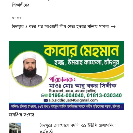
শিক্ষার্থীদের
Next
NEXT
Post
চাঁদপুরে ৪ বছর পর আওয়ামী লীগ নেতা হত্যার ঘটনায় মামলা
জনপ্রিয় সংবাদ
চাঁদপুরে একযোগে বদলি ৩১ ইউপি প্রশাসনিক
কর্মকর্তা