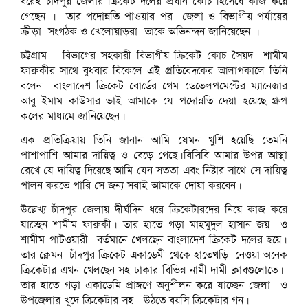
ধরেই চাঁদপুর জেলার ক্রিকেট দলের প্রধান কোচ হিসেবে কাজ করে
গেছেন । তার পদোন্নতি পাওয়ার পর জেলা ও বিভাগীয় পর্যায়ের
ক্রীড়া সংগঠক ও খেলোয়াড়রা তাকে অভিনন্দন জানিয়েছেন ।
চট্টগ্রাম বিভাগের সহকারী বিভাগীয় ক্রিকেট কোচ সৈয়দ শামীম
ফারুকীর সাথে বুধবার বিকেলে এই প্রতিবেদকের আলাপকালে তিনি
বলেন বাংলাদেশ ক্রিকেট বোর্ডের গেম ডেভেলপমেন্টের ম্যানেজার
আবু ইমাম কাউসার ভাই আমাকে যে পদোন্নতি দেয়া হয়েছে গ্রুপ
কলের মাধ্যমে জানিয়েছেন।
এক প্রতিক্রিয়ায় তিনি জানান আমি যেমন খুশি হয়েছি তেমনি
পাশাপাশি আমার দায়িত্ব ও বেড়ে গেছে।বিসিবি আমার উপর আস্থা
রেখে যে দায়িত্ব দিয়েছে আমি যেন সততা এবং নিষ্টার সাথে সে দায়িত্ব
পালন করতে পারি সে জন্য সবাই আমাকে দোয়া করবেন।
উল্লেখ্য চাঁদপুর জেলায় দীর্ঘদিন ধরে ক্রিকেটারদের নিয়ে কাজ করে
যাচ্ছেন শামীম ফারুকী। তার হাতে গড়া মাহমুদুল হাসান জয় ও
শামীম পাটওয়ারী বর্তমানে খেলছেন বাংলাদেশ ক্রিকেট দলের হয়ে।
তার ক্লেমন চাঁদপুর ক্রিকেট একাডেমী থেকে হাতেখড়ি নেওয়া অনেক
ক্রিকেটার এখন খেলছেন সহ ঢাকার বিভিন্ন নামী দামী ক্লাবগুলোতে।
তার হাতে গড়া একাডেমি প্রাঙ্গণে অনুশীলন করে যাচ্ছেন জেলা ও
উপজেলার খুদে ক্রিকেটার সহ উঠতে বয়সি ক্রিকেটার গন।