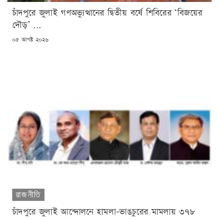
চাঁদপুরে জুলাই গণঅভ্যুত্থানের দ্বিতীয় বর্ষে শিবিরের ‘বিজয়ের
দৌড়’ ...
POSTED
০৫ আগষ্ট ২০২৬
ON
রাজনীতি
চাঁদপুরে জুলাই আন্দোলনে হামলা-ভাঙচুরের মামলায় ৩৭৮