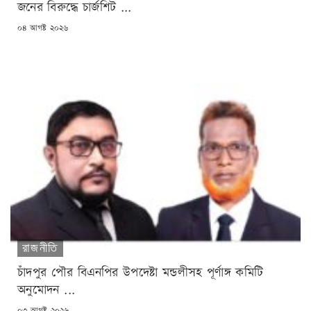
জনের বিরুদ্ধে চার্জশিট ...
POSTED
০৪ আগষ্ট ২০২৬
ON
রাজনীতি
চাঁদপুর পৌর বিএনপির উপদেষ্টা মন্ডলীসহ পূর্ণাঙ্গ কমিটি
অনুমোদন ...
POSTED
০৩ আগষ্ট ২০২৬