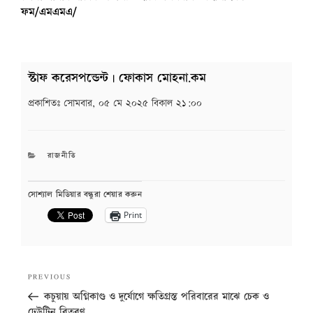
ফম/এমএমএ/
স্টাফ করেসপন্ডেন্ট | ফোকাস মোহনা.কম
প্রকাশিতঃ
সোমবার, ০৫ মে ২০২৫ বিকাল ২১:০০
CATEGORIES
রাজনীতি
সোশ্যাল মিডিয়ার বন্ধুরা শেয়ার করুন
Print
Post
Previous
PREVIOUS
navigation
Post
কচুয়ায় অগ্নিকাণ্ড ও দুর্যোগে ক্ষতিগ্রস্ত পরিবারের মাঝে চেক ও
ঢেউটিন বিতরণ