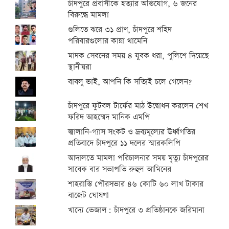
চাঁদপুরে প্রবাসীকে হত্যার অভিযোগ, ৬ জনের
বিরুদ্ধে মামলা
গুলিতে ঝরে ৩১ প্রাণ, চাঁদপুরে শহিদ
পরিবারগুলোর কান্না থামেনি
মাদক সেবনের সময় ৪ যুবক ধরা, পুলিশে দিয়েছে
স্থানীয়রা
বাবলু ভাই, আপনি কি সত্যিই চলে গেলেন?
চাঁদপুরে ফুটবল টার্ফের মাঠ উদ্বোধন করলেন শেখ
ফরিদ আহম্মেদ মানিক এমপি
জ্বালানি-গ্যাস সংকট ও দ্রব্যমূল্যের ঊর্ধ্বগতির
প্রতিবাদে চাঁদপুরে ১১ দলের স্মারকলিপি
আদালতে মামলা পরিচালনার সময় মৃত্যু চাঁদপুরের
সাবেক বার সভাপতি রুহুল আমিনের
শাহরাস্তি পৌরসভার ৪৬ কোটি ৬০ লাখ টাকার
বাজেট ঘোষণা
খাদ্যে ভেজাল: চাঁদপুরে ৩ প্রতিষ্ঠানকে জরিমানা