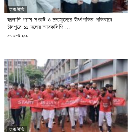
রাজনীতি
জ্বালানি-গ্যাস সংকট ও দ্রব্যমূল্যের ঊর্ধ্বগতির প্রতিবাদে
চাঁদপুরে ১১ দলের স্মারকলিপি ...
POSTED
০৬ আগষ্ট ২০২৬
ON
রাজনীতি