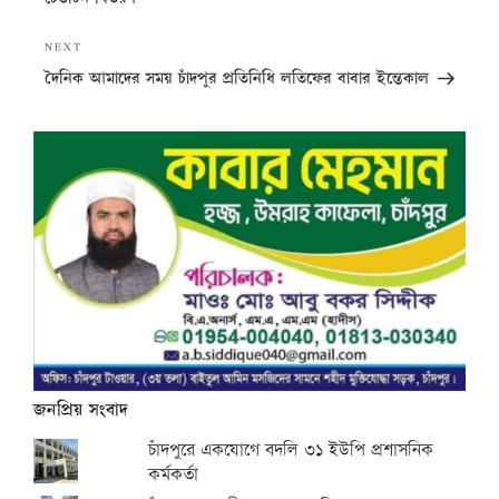
Next
NEXT
Post
দৈনিক আমাদের সময় চাঁদপুর প্রতিনিধি লতিফের বাবার ইন্তেকাল
জনপ্রিয় সংবাদ
চাঁদপুরে একযোগে বদলি ৩১ ইউপি প্রশাসনিক
কর্মকর্তা