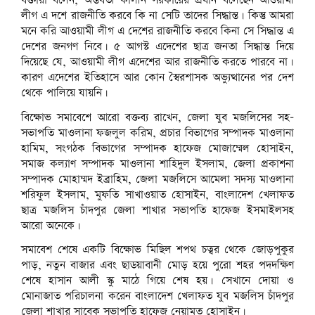
বক্তারা বলেন, অন্তবর্তী কালীন সরকারের প্রধান বলেছেন আওয়ামী
লীগ এ দশে রাজনীতি করবে কি না সেটি তাদের সিদ্ধান্ত। কিন্তু আমরা
মনে করি আওয়ামী লীগ এ দেশের রাজনীতি করবে কিনা সে সিদ্ধান্ত এ
দেশের জনগণ নিবে। ৫ আগস্ট এদেশের ছাত্র জনতা সিদ্ধান্ত দিয়ে
দিয়েছে যে, আওয়ামী লীগ এদেশের আর রাজনীতি করতে পারবে না।
কারণ এদেশের ইতিহাসে আর কোন স্বৈরশাসক অভ্যুত্থানের পর দেশ
থেকে পালিয়ে যায়নি।
বিক্ষোভ সমাবেশে আরো বক্তব্য রাখেন, জেলা যুব মজলিসের সহ-
সভাপতি মাওলানা ফজলুল করিম, প্রচার বিভাগের সম্পাদক মাওলানা
হামিম, সংগঠক বিভাগের সম্পাদক হাফেজ মোজাম্মেল হোসাইন,
সমাজ কল্যাণ সম্পাদক মাওলানা শাহিদুল ইসলাম, জেলা প্রকাশনা
সম্পাদক মোহাম্মদ ইব্রাহিম, জেলা মজলিসে আমেলা সদস্য মাওলানা
শরিফুল ইসলাম, মুফতি সাখাওয়াত হোসাইন, বাংলাদেশ খেলাফত
ছাত্র মজলিস চাঁদপুর জেলা শাখার সভাপতি হাফেজ ইসমাইলসহ
আরো অনেকে।
সমাবেশ শেষে একটি বিক্ষোভ মিছিল শপথ চত্বর থেকে জোড়পুকুর
পাড়, নতুন বাজার এবং ছাডয়াবানী মোড় হয়ে পুরো শহর পদদক্ষিণ
শেষে হাসান আলী স্কু মাঠে গিয়ে শেষ হয়। সেখানে দোয়া ও
মোনাজাত পরিচালনা করেন বাংলাদেশ খেলাফত যুব মজলিস চাঁদপুর
জেলা শাখার সাবেক সভাপতি হাফেজ নেয়ামত হোসাইন।