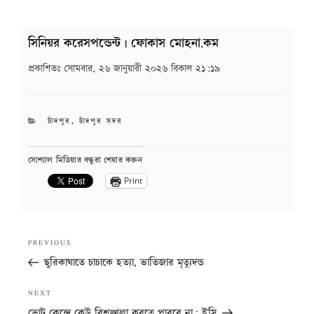
সিনিয়র করেসপন্ডেন্ট | ফোকাস মোহনা.কম
প্রকাশিতঃ
সোমবার, ২৬ জানুয়ারী ২০২৬ বিকাল ২১:১৯
CATEGORIES
চাঁদপুর
,
চাঁদপুর সদর
সোশ্যাল মিডিয়ার বন্ধুরা শেয়ার করুন
Print
Post
Previous
PREVIOUS
navigation
Post
ছুরিকাঘাতে চাচাকে হত্যা, ভাতিজার মৃত্যুদন্ড
Next
NEXT
Post
ভোট কেন্দ্রে কেউ বিশৃঙ্খলা করতে পারবে না: ইসি