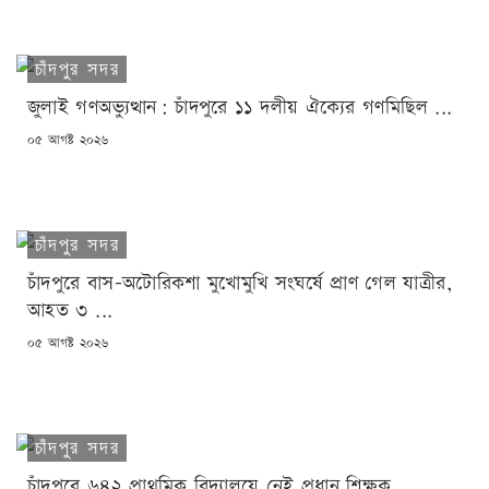
চাঁদপুর সদর
জুলাই গণঅভ্যুত্থান: চাঁদপুরে ১১ দলীয় ঐক্যের গণমিছিল ...
POSTED
০৫ আগষ্ট ২০২৬
ON
চাঁদপুর সদর
চাঁদপুরে বাস-অটোরিকশা মুখোমুখি সংঘর্ষে প্রাণ গেল যাত্রীর,
আহত ৩ ...
POSTED
০৫ আগষ্ট ২০২৬
ON
চাঁদপুর সদর
চাঁদপুরে ৬৪২ প্রাথমিক বিদ্যালয়ে নেই প্রধান শিক্ষক ...