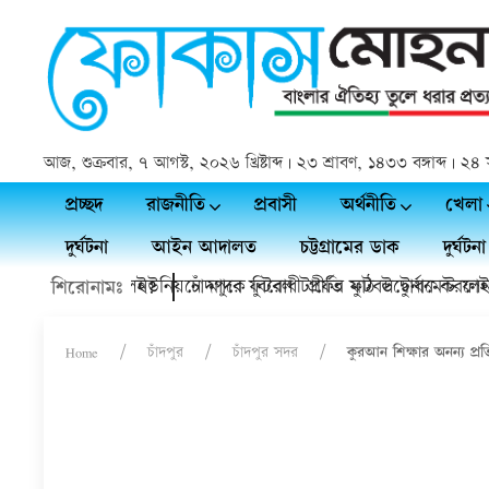
আজ, শুক্রবার, ৭ আগস্ট, ২০২৬ খ্রিষ্টাব্দ | ২৩ শ্রাবণ, ১৪৩৩ বঙ্গাব্দ |
প্রচ্ছদ
রাজনীতি
প্রবাসী
অর্থনীতি
খেলা
দুর্ঘটনা
আইন আদালত
চট্টগ্রামের ডাক
দুর্ঘটনা
ই চলে গেলেন?
য়ায় কাদলা ইউনিয়নে মাদক বিরোধী প্রীতি ফুটবল টুর্নামেন্ট ফাইনাল
চাঁদপুরে ফুটবল টার্ফের মাঠ উদ্বোধন করলেন শেখ 
শিরোনামঃ
Home
চাঁদপুর
চাঁদপুর সদর
কুরআন শিক্ষার অনন্য প্রতিষ