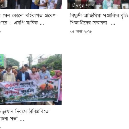
দর
চাঁদপুর সদর
াঠে যেন কোনো বহিরাগত প্রবেশ
বিষ্ণুদী আজিমিয়া সপ্রাবি'র বৃত্তি প
ারে : এমপি মানিক ...
শিক্ষার্থীদের সম্মাননা ...
POSTED
৬
০৫ আগষ্ট ২০২৬
ON
দর
যুত্থান দিবসে চাঁবিপ্রবিতে
োচনা সভা ...
৬