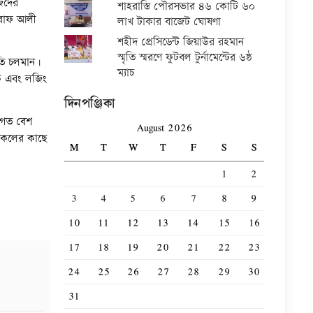
েজদের
শাহরাস্তি পৌরসভার ৪৬ কোটি ৬০
আশরাফ আলী
লাখ টাকার বাজেট ঘোষণা
শহীদ প্রেসিডেন্ট জিয়াউর রহমান
স্মৃতি স্মরণে ফুটবল টুর্নামেন্টের ৬ষ্ঠ
ধতি চলমান।
ম্যাচ
িক এবং লজিং
দিনপঞ্জিকা
া গত বেশ
August 2026
 সকলের কাছে
M
T
W
T
F
S
S
1
2
3
4
5
6
7
8
9
10
11
12
13
14
15
16
17
18
19
20
21
22
23
24
25
26
27
28
29
30
31