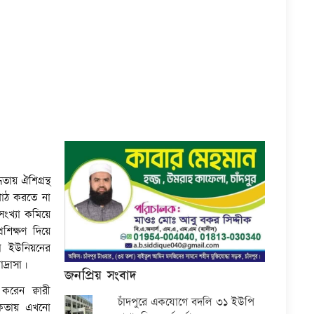
তায় ঐশিগ্রন্থ
পাঠ করতে না
ংখ্যা কমিয়ে
রশিক্ষণ দিয়ে
া ইউনিয়নের
াদ্রাসা।
জনপ্রিয় সংবাদ
 করেন ক্বারী
চাঁদপুরে একযোগে বদলি ৩১ ইউপি
িকতায় এখনো