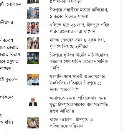
প্রশাসনিক কর্মকর্তা
ন বয়সী লোকজন
চাঁদপুরে প্রবাসীকে হত্যার অভিযোগ,
৬ জনের বিরুদ্ধে মামলা
থানীয়দের
গুলিতে ঝরে ৩১ প্রাণ, চাঁদপুরে শহিদ
পরিবারগুলোর কান্না থামেনি
মাদক সেবনের সময় ৪ যুবক ধরা,
-বিদেশে
পুলিশে দিয়েছে স্থানীয়রা
েকে ক্বেরাত
্বেরাত বিভাগ
চাঁদপুরে ফুটবল টার্ফের মাঠ উদ্বোধন
করলেন শেখ ফরিদ আহম্মেদ মানিক
ে শুধুমাত্র
এমপি
পাচ্ছেন।
জ্বালানি-গ্যাস সংকট ও দ্রব্যমূল্যের
ে এই কুরআন
ঊর্ধ্বগতির প্রতিবাদে চাঁদপুরে ১১
দলের স্মারকলিপি
র লোকদের
আদালতে মামলা পরিচালনার সময়
মৃত্যু চাঁদপুরের সাবেক বার সভাপতি
রুহুল আমিনের
ং
খাদ্যে ভেজাল: চাঁদপুরে ৩
ে আসছি।
প্রতিষ্ঠানকে জরিমানা