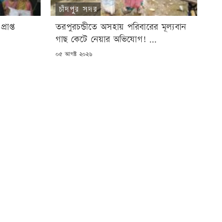
চাঁদপুর সদর
্রাপ্ত
তরপুরচন্ডীতে অসহায় পরিবারের মূল্যবান
গাছ কেটে নেয়ার অভিযোগ! ...
POSTED
০৫ আগষ্ট ২০২৬
ON