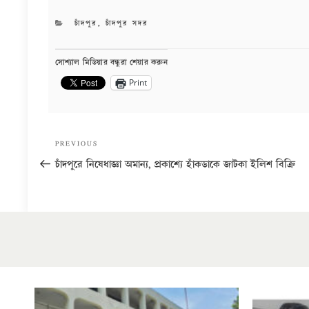
CATEGORIES
চাঁদপুর
,
চাঁদপুর সদর
সোশ্যাল মিডিয়ার বন্ধুরা শেয়ার করুন
Print
Post
Previous
PREVIOUS
navigation
Post
চাঁদপুরে নিষেধাজ্ঞা অমান্য, প্রকাশ্যে হাঁকডাকে জাটকা ইলিশ বিক্রি