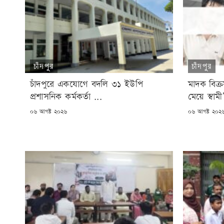
চাঁদপুর
চাঁদপুর
চাঁদপুরে একযোগে বদলি ৩১ ইউপি
মাদক বিক্
প্রশাসনিক কর্মকর্তা ...
মেয়ে স্বাম
POSTED
POSTED
০৬ আগষ্ট ২০২৬
০৬ আগষ্ট ২০২
ON
ON