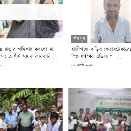
চাঁদপুর
রয় ছাড়ার অঙ্গিকার করলো মা
হাজীগঞ্জে বাড়ির কেয়ারটেকারের
ী’সহ ৩ শীর্ষ মাদক কারবারি ...
শিশু ধর্ষণের অভিযোগ ...
POSTED
৬
০৬ আগষ্ট ২০২৬
ON