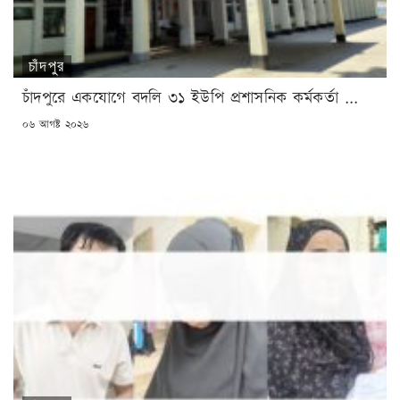
চাঁদপুর
চাঁদপুরে একযোগে বদলি ৩১ ইউপি প্রশাসনিক কর্মকর্তা ...
POSTED
০৬ আগষ্ট ২০২৬
ON