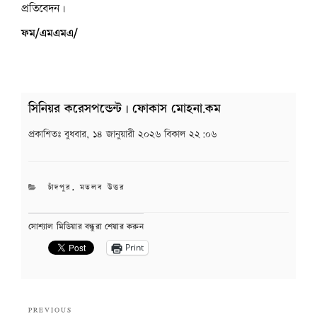
প্রতিবেদন।
ফম/এমএমএ/
সিনিয়র করেসপন্ডেন্ট | ফোকাস মোহনা.কম
প্রকাশিতঃ
বুধবার, ১৪ জানুয়ারী ২০২৬ বিকাল ২২:০৬
CATEGORIES
চাঁদপুর
,
মতলব উত্তর
সোশ্যাল মিডিয়ার বন্ধুরা শেয়ার করুন
Print
Post
Previous
PREVIOUS