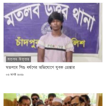
মতলব উত্তর
মতলবে শিশু ধর্ষণের অভিযোগে যুবক গ্রেপ্তার
POSTED
০৩ আগষ্ট ২০২৬
ON