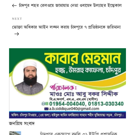
navigation
Post
চাঁদপুর শহর রেলওয়ে জামায়াত নেতা ওবায়েদ উল্যাহর ইন্তেকাল
Next
NEXT
Post
ভোক্তা অধিকার আইন লঙ্ঘন করায় চাঁদপুরে ৭ প্রতিষ্ঠানকে জরিমানা
জনপ্রিয় সংবাদ
চাঁদপুরে একযোগে বদলি ৩১ ইউপি প্রশাসনিক