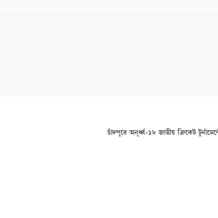
চাঁদপুরে অনূর্ধ্ব-১৮ জাতীয় ক্রিকেট টুর্নামে