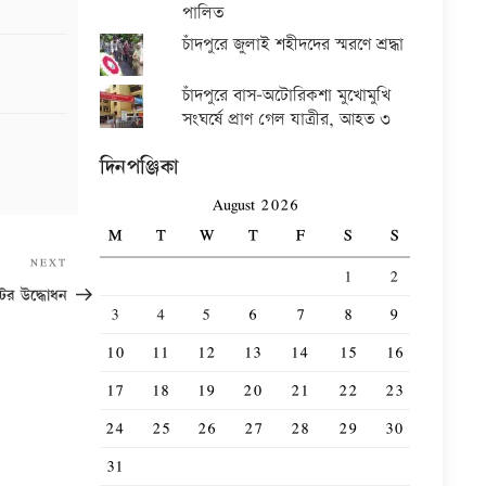
পালিত
চাঁদপুরে জুলাই শহীদদের স্মরণে শ্রদ্ধা
চাঁদপুরে বাস-অটোরিকশা মুখোমুখি
সংঘর্ষে প্রাণ গেল যাত্রীর, আহত ৩
দিনপঞ্জিকা
August 2026
M
T
W
T
F
S
S
Next
NEXT
1
2
Post
ন্টের উদ্ধোধন
3
4
5
6
7
8
9
10
11
12
13
14
15
16
17
18
19
20
21
22
23
24
25
26
27
28
29
30
31