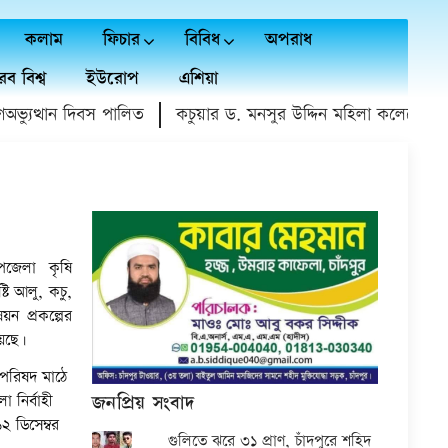
কলাম
ফিচার
বিবিধ
অপরাধ
ব বিশ্ব
ইউরোপ
এশিয়া
থান দিবস পালিত
কচুয়ার ড. মনসুর উদ্দিন মহিলা কলেজে গণঅভ্যুত্
পজেলা কৃষি
টি আলু, কচু,
ন প্রকল্পের
য়েছে।
 পরিষদ মাঠে
জনপ্রিয় সংবাদ
 নির্বাহী
২ ডিসেম্বর
গুলিতে ঝরে ৩১ প্রাণ, চাঁদপুরে শহিদ