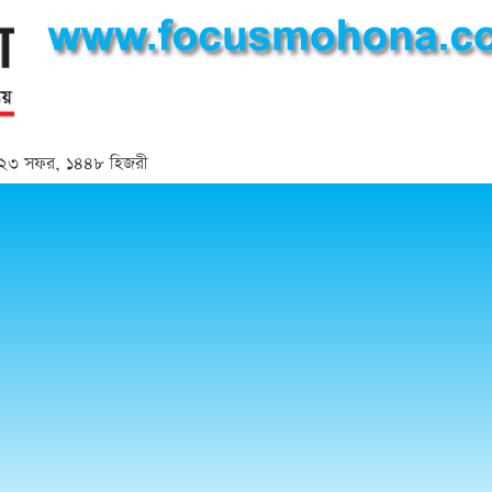
্দ | ২৩ সফর, ১৪৪৮ হিজরী