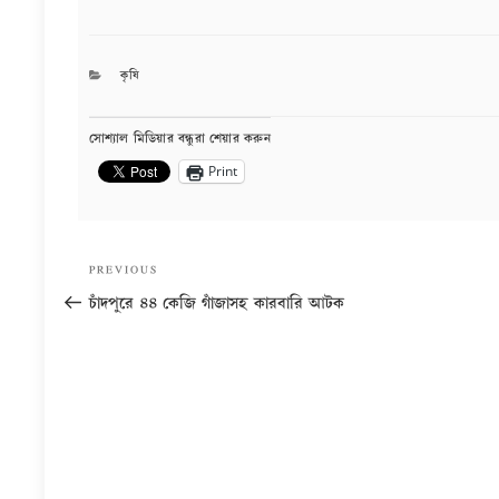
CATEGORIES
কৃষি
সোশ্যাল মিডিয়ার বন্ধুরা শেয়ার করুন
Print
Post
Previous
PREVIOUS
navigation
Post
চাঁদপুরে ৪৪ কেজি গাঁজাসহ কারবারি আটক