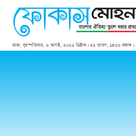
আজ, বৃহস্পতিবার, ৬ আগস্ট, ২০২৬ খ্রিষ্টাব্দ | ২২ শ্রাবণ, ১৪৩৩ বঙ্গাব