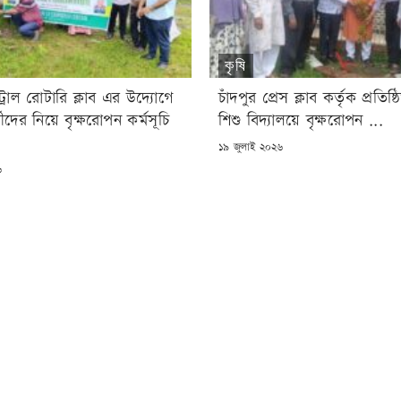
কৃষি
্ট্রাল রোটারি ক্লাব এর উদ্যোগে
চাঁদপুর প্রেস ক্লাব কর্তৃক প্রতি
ার্থীদের নিয়ে বৃক্ষরোপন কর্মসূচি
শিশু বিদ্যালয়ে বৃক্ষরোপন ...
POSTED
১৯ জুলাই ২০২৬
ON
৬