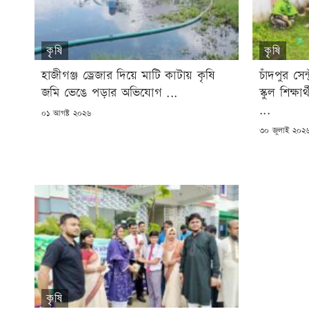
কৃষি
কৃষি
হাজীগঞ্জ ড্রেজার দিয়ে মাটি কাটায় কৃষি
চাঁদপুর সেন
জমি ভেঙে পড়ার অভিযোগ ...
স্কুল শিক্ষ
...
POSTED
০১ আগষ্ট ২০২৬
ON
POSTED
৩০ জুলাই ২০২
ON
কৃষি