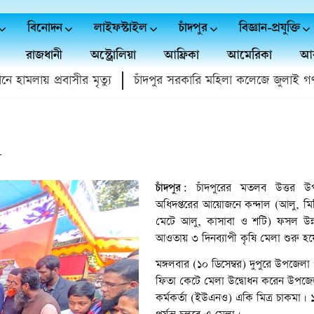
বিনোদন
লাইফস্টাইল
চাঁদপুর
বিজ্ঞান-প্রযুক্তি
রাজধানী
অস্ট্রোলিয়া
আফ্রিকা
আমেরিকা
আর
ায় প্রবাসীর মৃত্যু
চাঁদপুর সরকারি মহিলা কলেজে জুলাই গণঅভ্যুত্
া
চাঁদপুর:
চাঁদপুরের মতলব উত্তর উ
অধিদপ্তরের আয়োজনে কন্দাল (আলু, মিষ্
মেটে আলু, কাসাবা ও শটি) ফসল উন্নয়
আওতায় ৩ দিনব্যাপী কৃষি মেলা শুরু হ
মঙ্গলবার (১০ ডিসেম্বর) দুপুরে উপজেলা
ফিতা কেটে মেলা উদ্বোধন করেন উপজেলা
কর্মকর্তা (ইউএনও) একি মিত্র চাকমা। ১