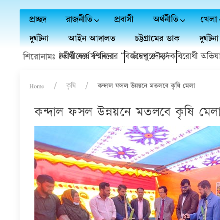
প্রচ্ছদ
রাজনীতি
প্রবাসী
অর্থনীতি
খেলা
দুর্ঘটনা
আইন আদালত
চট্টগ্রামের ডাক
দুর্ঘটনা
ত্তি প্রাপ্ত শিক্ষার্থীদের সম্মাননা
ভ্যুত্থানের দ্বিতীয় বর্ষে শিবিরের ‘বিজয়ের দৌড়’
চাঁদপুরে মাদকবিরোধী অভিযানে হামল
শিরোনামঃ
Home
কৃষি
কন্দাল ফসল উন্নয়নে মতলবে কৃষি মেলা
কন্দাল ফসল উন্নয়নে মতলবে কৃষি মেল