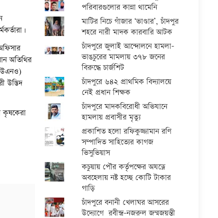
পরিবারগুলোর কান্না থামেনি
ন
মাটির নিচে গাঁজার ‘ভাণ্ডার’, চাঁদপুর
মকর্তারা।
শহরে নারী মাদক কারবারি আটক
চাঁদপুরে জুলাই আন্দোলনে হামলা-
 অফিসার
ভাঙচুরের মামলায় ৩৭৮ জনের
ধান অতিথির
বিরুদ্ধে চার্জশিট
 (ইউএনও)
চাঁদপুরে ৬৪২ প্রাথমিক বিদ্যালয়ে
ী উদ্ভিদ
নেই প্রধান শিক্ষক
চাঁদপুরে মাদকবিরোধী অভিযানে
য় কৃষকেরা
হামলায় প্রবাসীর মৃত্যু
প্রকাশিত হলো রফিকুজ্জামান রণি
সম্পাদিত সাহিত্যের কাগজ
ভিসুভিয়াস
কচুয়ায় পৌর কর্তৃপক্ষের অযত্নে
অবহেলায় নষ্ট হচ্ছে কোটি টাকার
গাড়ি
চাঁদপুরে বনানী খেলাঘর আসরের
উদ্যোগে রবীন্দ্র-নজরুল জন্মজয়ন্তী