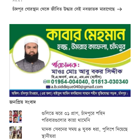
Next
NEXT
Post
চাঁদপুর গোরস্থান থেকে জীবিত উদ্ধার সেই নবজাতক মারাগেছে
জনপ্রিয় সংবাদ
গুলিতে ঝরে ৩১ প্রাণ, চাঁদপুরে শহিদ
পরিবারগুলোর কান্না থামেনি
মাদক সেবনের সময় ৪ যুবক ধরা, পুলিশে দিয়েছে
স্থানীয়রা