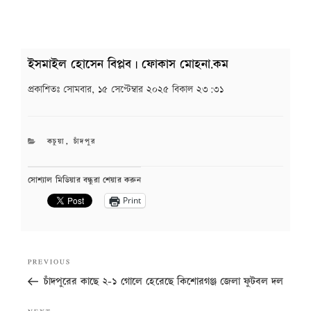
ইসমাইল হোসেন বিপ্লব | ফোকাস মোহনা.কম
প্রকাশিতঃ
সোমবার, ১৫ সেপ্টেম্বার ২০২৫ বিকাল ২৩:৩১
CATEGORIES
কচুয়া
,
চাঁদপুর
সোশ্যাল মিডিয়ার বন্ধুরা শেয়ার করুন
Print
Post
Previous
PREVIOUS
navigation
Post
চাঁদপুরের কাছে ২-১ গোলে হেরেছে কিশোরগঞ্জ জেলা ফুটবল দল