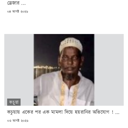
ড্রেজার ...
POSTED
০৪ আগষ্ট ২০২৬
ON
কচুয়া
কচুয়ায় একের পর এক মামলা দিয়ে হয়রানির অভিযোগ ! ...
POSTED
০৩ আগষ্ট ২০২৬
ON