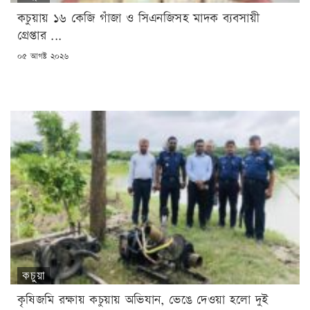
কচুয়ায় ১৬ কেজি গাঁজা ও সিএনজিসহ মাদক ব্যবসায়ী
গ্রেপ্তার ...
POSTED
০৫ আগষ্ট ২০২৬
ON
কচুয়া
কৃষিজমি রক্ষায় কচুয়ায় অভিযান, ভেঙে দেওয়া হলো দুই