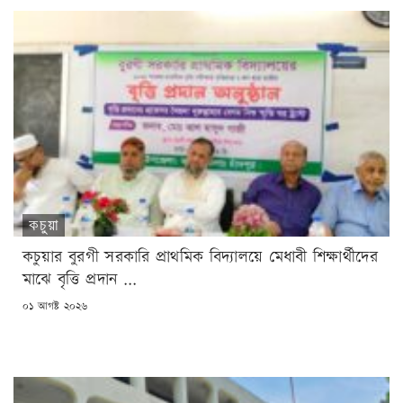
কচুয়া
কচুয়ার বুরগী সরকারি প্রাথমিক বিদ্যালয়ে মেধাবী শিক্ষার্থীদের
মাঝে বৃত্তি প্রদান ...
POSTED
০১ আগষ্ট ২০২৬
ON