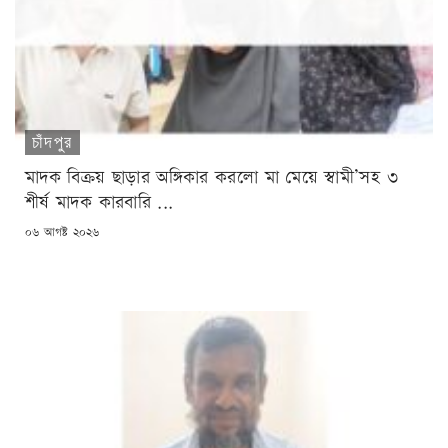
চাঁদপুর
মাদক বিক্রয় ছাড়ার অঙ্গিকার করলো মা মেয়ে স্বামী’সহ ৩
শীর্ষ মাদক কারবারি ...
POSTED
০৬ আগষ্ট ২০২৬
ON