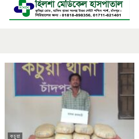
কচুয়া