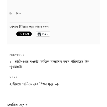
CATEGORIES
শিক্ষা
সোশ্যাল মিডিয়ার বন্ধুরা শেয়ার করুন
Print
Post
Previous
PREVIOUS
navigation
Post
হাজীগঞ্জের নওহাটা ফাজিল মাদরাসায় বন্ধন পরিবারের ঈদ
পুণর্মিলনী
Next
NEXT
Post
হাজীগঞ্জে পানিতে ডুবে শিশুর মৃত্যু
জনপ্রিয় সংবাদ