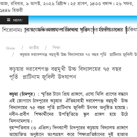
আজ, রবিবার, ৯ আগস্ট, ২০২৬ খ্রিষ্টাব্দ | ২৫ শ্রাবণ, ১৪৩৩ বঙ্গাব্দ | ২৬ সফর,
১৪৪৮ হিজরী
MENU
া
 কিশোর থানায়; অভিভাবকদের জিম্মায় মুক্তি
চাঁদপুর অযাচক আশ্রম পরিচালনা পরিষদের দ্বিতীয় সভা
হাসপাতালের চিকিৎসা
শিরোনামঃ
Home
জাতীয়
শিক্ষা
কচুয়ার দরবেশগঞ্জ বহুমুখী উচ্চ বিদ্যালয়ের ৭৫ বছর পূর্তি প্লাটিনাম জুবিলী
কচুয়ার দরবেশগঞ্জ বহুমুখী উচ্চ বিদ্যালয়ের ৭৫ বছর
পূর্তি প্লাটিনাম জুবিলী উদযাপন
কচুয়া (চাঁদপুর) :
স্মৃতির টানে প্রিয় প্রাঙ্গণে, এসো মিলি প্রাণের বন্ধনে
এই স্লোগানে চাঁদপুরের কচুয়ার ঐতিহ্যবাহী দরবেশগঞ্জ বহুমুখী উচ্চ
বিদ্যালয়ের ৭৫ বছর পূর্তি প্লাটিনাম জুবিলী উৎসব অনুষ্ঠিত হয়েছে।
নবীন-প্রবীণ শিক্ষার্থীদের উপস্থিতিতে স্কুল প্রাঙ্গণ হয়ে উঠে
মিলনমেলায়।
বৃহস্পতিবার (৩ এপ্রিল) দিনব্যাপী চাঁদপুরের কচুয়ায় বিদ্যালয় প্রাঙ্গণে
আয়োজিত অনুষ্ঠানে অংশগ্রহণ করে শিক্ষাপ্রতিষ্ঠানের দুই হাজার