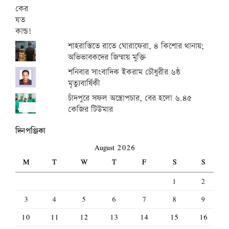
শাহরাস্তিতে রাতে ঘোরাফেরা, ৪ কিশোর থানায়;
অভিভাবকদের জিম্মায় মুক্তি
শনিবার সাংবাদিক ইকরাম চৌধুরীর ৬ষ্ঠ
মৃত্যুবার্ষিকী
চাঁদপুরে সফল অস্ত্রোপচার, বের হলো ৬.৪৫
কেজির টিউমার
দিনপঞ্জিকা
August 2026
M
T
W
T
F
S
S
1
2
3
4
5
6
7
8
9
10
11
12
13
14
15
16