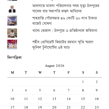
আদালতে মামলা পরিচালনার সময় মৃত্যু চাঁদপুরের
সাবেক বার সভাপতি রুহুল আমিনের
শাহরাস্তি পৌরসভার ৪৬ কোটি ৬০ লাখ টাকার
বাজেট ঘোষণা
খাদ্যে ভেজাল: চাঁদপুরে ৩ প্রতিষ্ঠানকে জরিমানা
শহীদ প্রেসিডেন্ট জিয়াউর রহমান স্মৃতি স্মরণে
ফুটবল টুর্নামেন্টের ৬ষ্ঠ ম্যাচ
দিনপঞ্জিকা
August 2026
M
T
W
T
F
S
S
1
2
3
4
5
6
7
8
9
10
11
12
13
14
15
16
17
18
19
20
21
22
23