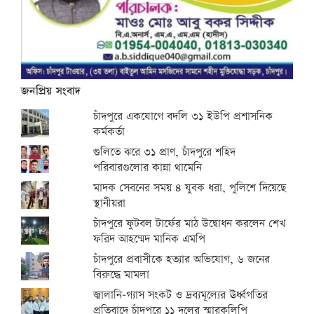
জনপ্রিয় সংবাদ
চাঁদপুরে একযোগে বদলি ৩১ ইউপি প্রশাসনিক
কর্মকর্তা
গুলিতে ঝরে ৩১ প্রাণ, চাঁদপুরে শহিদ
পরিবারগুলোর কান্না থামেনি
মাদক সেবনের সময় ৪ যুবক ধরা, পুলিশে দিয়েছে
স্থানীয়রা
চাঁদপুরে ফুটবল টার্ফের মাঠ উদ্বোধন করলেন শেখ
ফরিদ আহম্মেদ মানিক এমপি
চাঁদপুরে প্রবাসীকে হত্যার অভিযোগ, ৬ জনের
বিরুদ্ধে মামলা
জ্বালানি-গ্যাস সংকট ও দ্রব্যমূল্যের ঊর্ধ্বগতির
প্রতিবাদে চাঁদপুরে ১১ দলের স্মারকলিপি