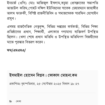
ইনচার্জ (ওসি) মোঃ আজিজুল ইসলাম,কচুয়া প্রেসক্লাবের সভাপতি
আতাউল করিম,গোহট দক্ষিণ ইউনিয়নের সাবেক চেয়ারম্যান জাহাঙ্গীর
আলম ফারুকী, বিশিষ্ট রাজনীতিবিদ ও সমাজসেবক সারফিন হোসাইন
প্রমুখ।
এসময় রাজনৈতিক নেতৃবৃন্দ, বিভিন্ন দপ্তরের কর্মকর্তা, বিভিন্ন শিক্ষা
প্রতিষ্ঠানের প্রধান, শিক্ষার্থী, এলাকার গণ্যমান্য ব্যক্তিবর্গ উপস্থিত
ছিলেন। খেলা শেষে প্রধান অতিথি ও উপস্থিত অতিথিগণ বিজয়ীদের
মাঝে পুরস্কার বিতরণ করেন।
ফম/এমএমএ/
ইসমাইল হোসেন বিপ্লব | ফোকাস মোহনা.কম
প্রকাশিতঃ
বৃহস্পতিবার, ২৫ সেপ্টেম্বার ২০২৫ বিকাল ১৯:২৭
CATEGORIES
খেলা