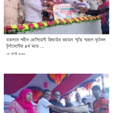
খেলা
মতলবে শহীদ প্রেসিডেন্ট জিয়াউর রহমান স্মৃতি স্মরণে ফুটবল
টূর্ণামেন্টের ৪র্থ ম্যাচ ...
POSTED
০৫ আগষ্ট ২০২৬
ON