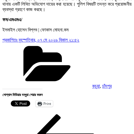
থানায় একটি লিখিত অভিযোগ দায়ের করা হয়েছে। পুলিশ বিষয়টি তদন্ত করে প্রয়োজনীয়
ব্যবস্থা গ্রহণে কাজ করছে।
ফম/এমএমএ/
ইসমাইল হোসেন বিপ্লব | ফোকাস মোহনা.কম
প্রকাশিতঃ
বৃহস্পতিবার, ০৭ মে ২০২৬ বিকাল ২১:৫২
Categories
কচুয়া
,
চাঁদপুর
সোশ্যাল মিডিয়ার বন্ধুরা শেয়ার করুন
Print
Post
Previous
Post
navigation