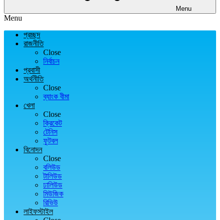
Menu
Menu
প্রচ্ছদ
রাজনীতি
Close
নির্বাচন
প্রবাসী
অর্থনীতি
Close
ব্যাংক বীমা
খেলা
Close
ক্রিকেট
টেনিস
ফুটবল
বিনোদন
Close
বলিউড
টালিউড
ঢালিউড
মিউজিক
রিভিউ
লাইফস্টাইল