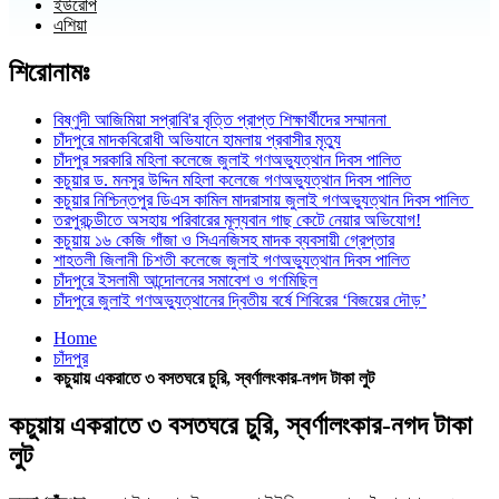
ইউরোপ
এশিয়া
শিরোনামঃ
বিষ্ণুদী আজিমিয়া সপ্রাবি'র বৃত্তি প্রাপ্ত শিক্ষার্থীদের সম্মাননা
চাঁদপুরে মাদকবিরোধী অভিযানে হামলায় প্রবাসীর মৃত্যু
চাঁদপুর সরকারি মহিলা কলেজে জুলাই গণঅভ্যুত্থান দিবস পালিত
কচুয়ার ড. মনসুর উদ্দিন মহিলা কলেজে গণঅভ্যুত্থান দিবস পালিত
কচুয়ার নিশ্চিন্তপুর ডিএস কামিল মাদরাসায় জুলাই গণঅভ্যুত্থান দিবস পালিত
তরপুরচন্ডীতে অসহায় পরিবারের মূল্যবান গাছ কেটে নেয়ার অভিযোগ!
কচুয়ায় ১৬ কেজি গাঁজা ও সিএনজিসহ মাদক ব্যবসায়ী গ্রেপ্তার
শাহতলী জিলানী চিশতী কলেজে জুলাই গণঅভ্যুত্থান দিবস পালিত
চাঁদপুরে ইসলামী আন্দোলনের সমাবেশ ও গণমিছিল
চাঁদপুরে জুলাই গণঅভ্যুত্থানের দ্বিতীয় বর্ষে শিবিরের ‘বিজয়ের দৌড়’
Home
চাঁদপুর
কচুয়ায় একরাতে ৩ বসতঘরে চুরি, স্বর্ণালংকার-নগদ টাকা লুট
কচুয়ায় একরাতে ৩ বসতঘরে চুরি, স্বর্ণালংকার-নগদ টাকা
লুট