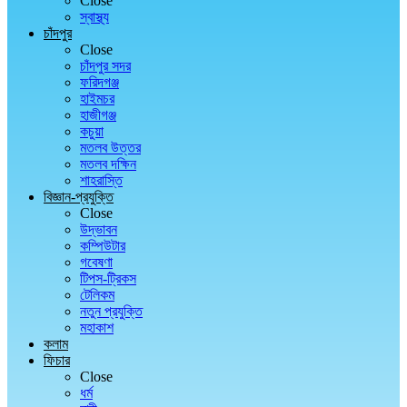
Close
স্বাস্থ্য
চাঁদপুর
Close
চাঁদপুর সদর
ফরিদগঞ্জ
হাইমচর
হাজীগঞ্জ
কচুয়া
মতলব উত্তর
মতলব দক্ষিন
শাহরাস্তি
বিজ্ঞান-প্রযুক্তি
Close
উদ্ভাবন
কম্পিউটার
গবেষণা
টিপস-ট্রিকস
টেলিকম
নতুন প্রযুক্তি
মহাকাশ
কলাম
ফিচার
Close
ধর্ম