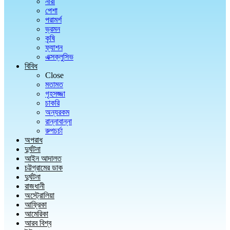
নারী
পেশা
পরামর্শ
ভ্রমন
কৃষি
ফ্যাশন
এক্সক্লুসিভ
বিবিধ
Close
মতামত
গৃহসজ্জা
চাকরি
অন্যরকম
রান্নাবান্না
রুপচর্চা
অপরাধ
দুর্ঘটনা
আইন আদালত
চট্টগ্রামের ডাক
দুর্ঘটনা
রাজধানী
অস্ট্রোলিয়া
আফ্রিকা
আমেরিকা
আরব বিশ্ব