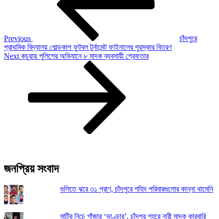
Previous
চাঁদপুরে
প্রাথমিক বিদ্যালয় গোল্ডকাপ ফুটবল টুর্নামেন্ট ফাইনালের পুরস্কার বিতরণ
Next
Next
কচুয়ায় পুলিশের অভিযানে ৮ মাদক ব্যবসায়ী গ্রেফতার
Post
জনপ্রিয় সংবাদ
গুলিতে ঝরে ৩১ প্রাণ, চাঁদপুরে শহিদ পরিবারগুলোর কান্না থামেনি
মাটির নিচে গাঁজার ‘ভাণ্ডার’, চাঁদপুর শহরে নারী মাদক কারবারি