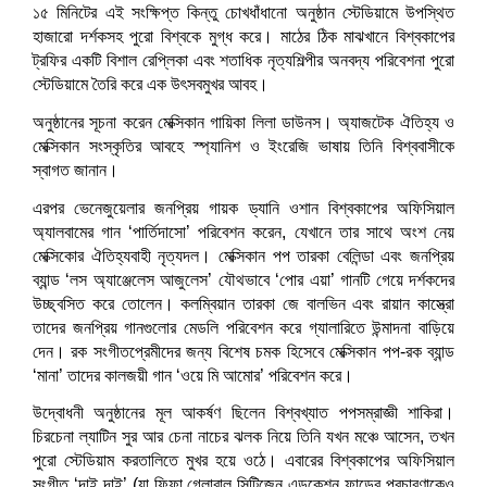
১৫ মিনিটের এই সংক্ষিপ্ত কিন্তু চোখধাঁধানো অনুষ্ঠান স্টেডিয়ামে উপস্থিত
হাজারো দর্শকসহ পুরো বিশ্বকে মুগ্ধ করে। মাঠের ঠিক মাঝখানে বিশ্বকাপের
ট্রফির একটি বিশাল রেপ্লিকা এবং শতাধিক নৃত্যশিল্পীর অনবদ্য পরিবেশনা পুরো
স্টেডিয়ামে তৈরি করে এক উৎসবমুখর আবহ।
অনুষ্ঠানের সূচনা করেন মেক্সিকান গায়িকা লিলা ডাউনস। অ্যাজটেক ঐতিহ্য ও
মেক্সিকান সংস্কৃতির আবহে স্প্যানিশ ও ইংরেজি ভাষায় তিনি বিশ্ববাসীকে
স্বাগত জানান।
এরপর ভেনেজুয়েলার জনপ্রিয় গায়ক ড্যানি ওশান বিশ্বকাপের অফিসিয়াল
অ্যালবামের গান ‘পার্তিদাসো’ পরিবেশন করেন, যেখানে তার সাথে অংশ নেয়
মেক্সিকোর ঐতিহ্যবাহী নৃত্যদল। মেক্সিকান পপ তারকা বেলিন্ডা এবং জনপ্রিয়
ব্যান্ড ‘লস অ্যাঞ্জেলেস আজুলেস’ যৌথভাবে ‘পোর এয়া’ গানটি গেয়ে দর্শকদের
উচ্ছ্বসিত করে তোলেন। কলম্বিয়ান তারকা জে বালভিন এবং রায়ান কাস্ত্রো
তাদের জনপ্রিয় গানগুলোর মেডলি পরিবেশন করে গ্যালারিতে উন্মাদনা বাড়িয়ে
দেন। রক সংগীতপ্রেমীদের জন্য বিশেষ চমক হিসেবে মেক্সিকান পপ-রক ব্যান্ড
‘মানা’ তাদের কালজয়ী গান ‘ওয়ে মি আমোর’ পরিবেশন করে।
উদ্বোধনী অনুষ্ঠানের মূল আকর্ষণ ছিলেন বিশ্বখ্যাত পপসম্রাজ্ঞী শাকিরা।
চিরচেনা ল্যাটিন সুর আর চেনা নাচের ঝলক নিয়ে তিনি যখন মঞ্চে আসেন, তখন
পুরো স্টেডিয়াম করতালিতে মুখর হয়ে ওঠে। এবারের বিশ্বকাপের অফিসিয়াল
সংগীত ‘দাই দাই’ (যা ফিফা গ্লোবাল সিটিজেন এডুকেশন ফান্ডের প্রচারণাকেও