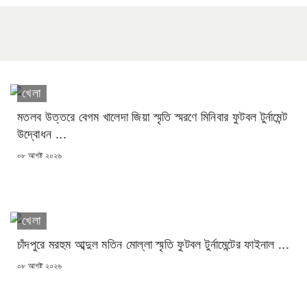
খেলা
মতলব উত্তরে বেগম খালেদা জিয়া স্মৃতি স্মরণে মিনিবার ফুটবল টুর্নামেন্ট
উদ্বোধন ...
POSTED
০৮ আগষ্ট ২০২৬
ON
খেলা
চাঁদপুরে মরহুম আব্দুল মতিন মোল্লা স্মৃতি ফুটবল টুর্নামেন্টের ফাইনাল ...
POSTED
০৮ আগষ্ট ২০২৬
ON