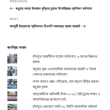
Previous
PREVIOUS
navigation
Post
কচুয়ায় মৎস্য উৎপাদন বৃদ্ধিতে ব্র্যাক ফিশারিজের প্রশিক্ষণ কর্মশালা
Next
NEXT
Post
জনমুখী উদ্যোগের প্রতিফলন বিএনপি সরকারের প্রথম বাজেটে
জনপ্রিয় সংবাদ
চাঁদপুরে প্রবাসীকে হত্যার অভিযোগ, ৬ জনের বিরুদ্ধে
মামলা
কচুয়ায় ভুয়া এনেস্থেসিয়া ডাক্তারের হয়রানি ও ইয়াবা
সেবনের চাঞ্চল্যকর অভিযোগ
ফসল থাকবে কোল্ড স্টোরেজে, দাম বাড়লে বিক্রি করবেন
কচুয়ার কৃষক
আন্তর্জাতিক আদিবাসী দিবস ২০২৬: বৈচিত্র্যের সম্মান ও
সমঅধিকারের বাংলাদেশ চাই
চাঁদপুরে একযোগে বদলি ৩১ ইউপি প্রশাসনিক কর্মকর্তা