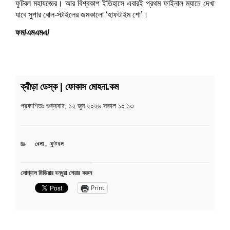
ফুটবল মহাযজ্ঞের। আর বিশ্বকাপ ইতিহাসে এবারই প্রথম ফাইনাল ম্যাচে দেখা
যাবে সুপার বোল-স্টাইলের জমকালো ‘হাফটাইম শো’।
ফম/এমএমএ/
ক্রীড়া ডেস্ক | ফোকাস মোহনা.কম
প্রকাশিতঃ
শুক্রবার, ১২ জুন ২০২৬ সকাল ১০:১৩
CATEGORIES
খেলা
,
ফুটবল
সোশ্যাল মিডিয়ার বন্ধুরা শেয়ার করুন
Print
Post