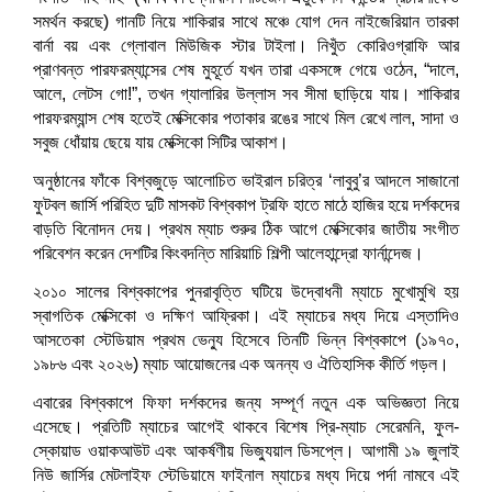
সমর্থন করছে) গানটি নিয়ে শাকিরার সাথে মঞ্চে যোগ দেন নাইজেরিয়ান তারকা
বার্না বয় এবং গ্লোবাল মিউজিক স্টার টাইলা। নিখুঁত কোরিওগ্রাফি আর
প্রাণবন্ত পারফরম্যান্সের শেষ মুহূর্তে যখন তারা একসঙ্গে গেয়ে ওঠেন, “দালে,
আলে, লেটস গো!”, তখন গ্যালারির উল্লাস সব সীমা ছাড়িয়ে যায়। শাকিরার
পারফরম্যান্স শেষ হতেই মেক্সিকোর পতাকার রঙের সাথে মিল রেখে লাল, সাদা ও
সবুজ ধোঁয়ায় ছেয়ে যায় মেক্সিকো সিটির আকাশ।
অনুষ্ঠানের ফাঁকে বিশ্বজুড়ে আলোচিত ভাইরাল চরিত্র ‘লাবুবু’র আদলে সাজানো
ফুটবল জার্সি পরিহিত দুটি মাসকট বিশ্বকাপ ট্রফি হাতে মাঠে হাজির হয়ে দর্শকদের
বাড়তি বিনোদন দেয়। প্রথম ম্যাচ শুরুর ঠিক আগে মেক্সিকোর জাতীয় সংগীত
পরিবেশন করেন দেশটির কিংবদন্তি মারিয়াচি শিল্পী আলেহান্দ্রো ফার্নান্দেজ।
২০১০ সালের বিশ্বকাপের পুনরাবৃত্তি ঘটিয়ে উদ্বোধনী ম্যাচে মুখোমুখি হয়
স্বাগতিক মেক্সিকো ও দক্ষিণ আফ্রিকা। এই ম্যাচের মধ্য দিয়ে এস্তাদিও
আসতেকা স্টেডিয়াম প্রথম ভেন্যু হিসেবে তিনটি ভিন্ন বিশ্বকাপে (১৯৭০,
১৯৮৬ এবং ২০২৬) ম্যাচ আয়োজনের এক অনন্য ও ঐতিহাসিক কীর্তি গড়ল।
এবারের বিশ্বকাপে ফিফা দর্শকদের জন্য সম্পূর্ণ নতুন এক অভিজ্ঞতা নিয়ে
এসেছে। প্রতিটি ম্যাচের আগেই থাকবে বিশেষ প্রি-ম্যাচ সেরেমনি, ফুল-
স্কোয়াড ওয়াকআউট এবং আকর্ষণীয় ভিজ্যুয়াল ডিসপ্লে। আগামী ১৯ জুলাই
নিউ জার্সির মেটলাইফ স্টেডিয়ামে ফাইনাল ম্যাচের মধ্য দিয়ে পর্দা নামবে এই