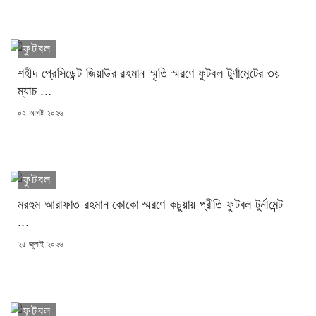
ফুটবল
শহীদ প্রেসিডেন্ট জিয়াউর রহমান স্মৃতি স্মরণে ফুটবল টূর্ণামেন্টের ৩য়
ম্যাচ ...
POSTED
০২ আগষ্ট ২০২৬
ON
ফুটবল
মরহুম আরাফাত রহমান কোকো স্মরণে কচুয়ায় প্রীতি ফুটবল টুর্নামেন্ট
...
POSTED
২৫ জুলাই ২০২৬
ON
ফুটবল