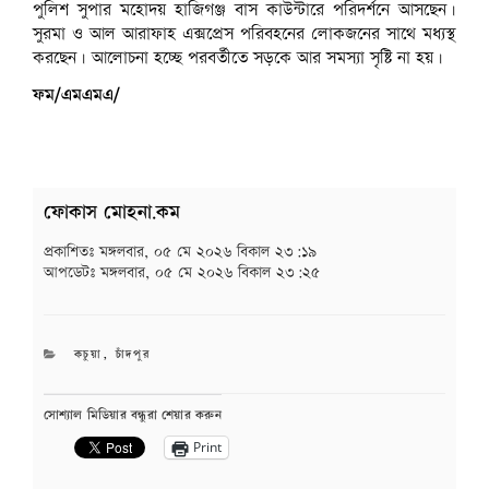
পুলিশ সুপার মহোদয় হাজিগঞ্জ বাস কাউন্টারে পরিদর্শনে আসছেন।
সুরমা ও আল আরাফাহ এক্সপ্রেস পরিবহনের লোকজনের সাথে মধ্যস্থ
করছেন। আলোচনা হচ্ছে পরবর্তীতে সড়কে আর সমস্যা সৃষ্টি না হয়।
ফম/এমএমএ/
ফোকাস মোহনা.কম
প্রকাশিতঃ
মঙ্গলবার, ০৫ মে ২০২৬ বিকাল ২৩:১৯
আপডেটঃ
মঙ্গলবার, ০৫ মে ২০২৬ বিকাল ২৩:২৫
CATEGORIES
কচুয়া
,
চাঁদপুর
সোশ্যাল মিডিয়ার বন্ধুরা শেয়ার করুন
Print