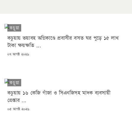
কচুয়া
কচুয়ায় ভয়াবহ অগ্নিকাণ্ডে প্রবাসীর বসত ঘর পুড়ে ১৫ লাখ
টাকা ক্ষয়ক্ষতি ...
POSTED
০৭ আগষ্ট ২০২৬
ON
কচুয়া
কচুয়ায় ১৬ কেজি গাঁজা ও সিএনজিসহ মাদক ব্যবসায়ী
গ্রেপ্তার ...
POSTED
০৫ আগষ্ট ২০২৬
ON