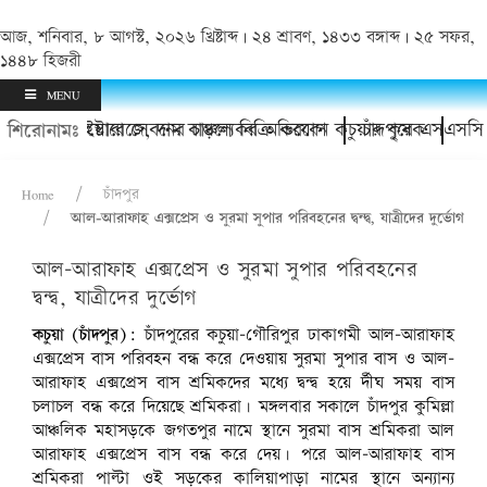
আজ, শনিবার, ৮ আগস্ট, ২০২৬ খ্রিষ্টাব্দ | ২৪ শ্রাবণ, ১৪৩৩ বঙ্গাব্দ | ২৫ সফর,
১৪৪৮ হিজরী
MENU
 হয়রানি ও ইয়াবা সেবনের চাঞ্চল্যকর অভিযোগ
 কোল্ড স্টোরেজে, দাম বাড়লে বিক্রি করবেন কচুয়ার কৃষক
চাঁদপুরে এসএসসি ৯৭
শিরোনামঃ
Home
চাঁদপুর
আল-আরাফাহ এক্সপ্রেস ও সুরমা সুপার পরিবহনের দ্বন্দ্ব, যাত্রীদের দুর্ভোগ
আল-আরাফাহ এক্সপ্রেস ও সুরমা সুপার পরিবহনের
দ্বন্দ্ব, যাত্রীদের দুর্ভোগ
কচুয়া (চাঁদপুর):
চাঁদপুরের কচুয়া-গৌরিপুর ঢাকাগমী আল-আরাফাহ
এক্সপ্রেস বাস পরিবহন বন্ধ করে দেওয়ায় সুরমা সুপার বাস ও আল-
আরাফাহ এক্সপ্রেস বাস শ্রমিকদের মধ্যে দ্বন্দ্ব হয়ে র্দীঘ সময় বাস
চলাচল বন্ধ করে দিয়েছে শ্রমিকরা। মঙ্গলবার সকালে চাঁদপুর কুমিল্লা
আঞ্চলিক মহাসড়কে জগতপুর নামে স্থানে সুরমা বাস শ্রমিকরা আল
আরাফাহ এক্সপ্রেস বাস বন্ধ করে দেয়। পরে আল-আরাফাহ বাস
শ্রমিকরা পাল্টা ওই সড়কের কালিয়াপাড়া নামের স্থানে অন্যান্য