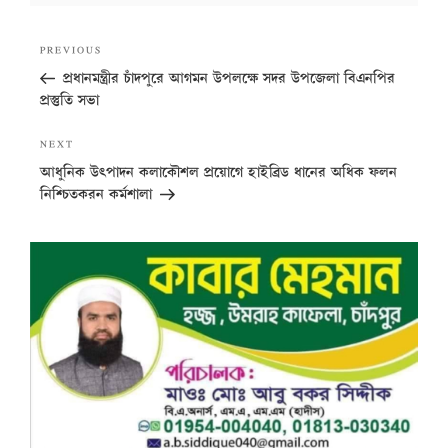
Post
Previous
PREVIOUS
navigation
Post
প্রধানমন্ত্রীর চাঁদপুরে আগমন উপলক্ষে সদর উপজেলা বিএনপির
প্রস্তুতি সভা
Next
NEXT
Post
আধুনিক উৎপাদন কলাকৌশল প্রয়োগে হাইব্রিড ধানের অধিক ফলন
নিশ্চিতকরন কর্মশালা