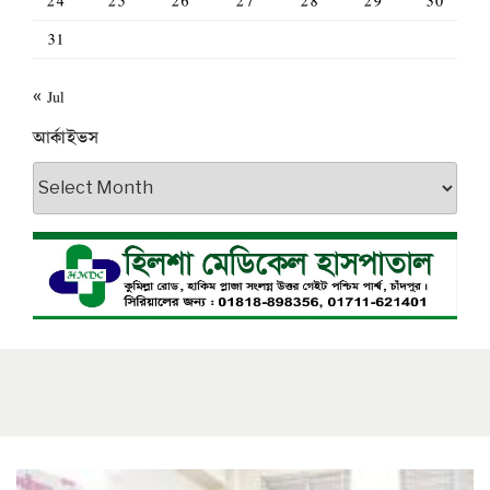
24
25
26
27
28
29
30
31
« Jul
আর্কাইভস
আর্কাইভস