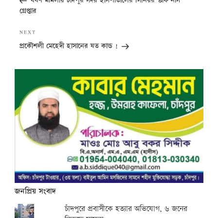
ধর্ষণ মামলায় চাঁদপুর সদর হাসপাতালের সিনিয়র স্টাফ নার্স
গ্রেপ্তার
Next
NEXT
Post
প্রকৌশলী মেহেদী হাসানের যত কান্ড !
জনপ্রিয় সংবাদ
চাঁদপুরে প্রবাসীকে হত্যার অভিযোগ, ৬ জনের