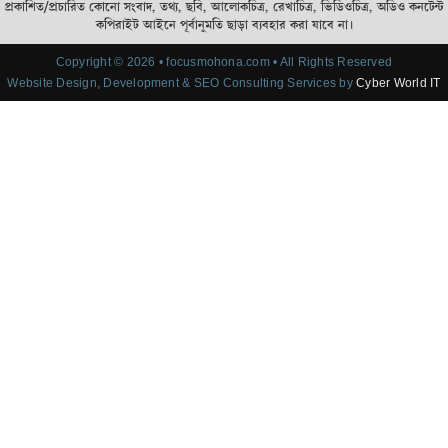
প্রকাশিত/প্রচারিত কোনো সংবাদ, তথ্য, ছবি, আলোকচিত্র, রেখাচিত্র, ভিডিওচিত্র, অডিও কনটেন্ট
কপিরাইট আইনে পূর্বানুমতি ছাড়া ব্যবহার করা যাবে না।
Copyright © 2026 • focusmohona.com • All Rights Reserved
Website Design, Development & SEO Consulting Services by
Cyber World IT