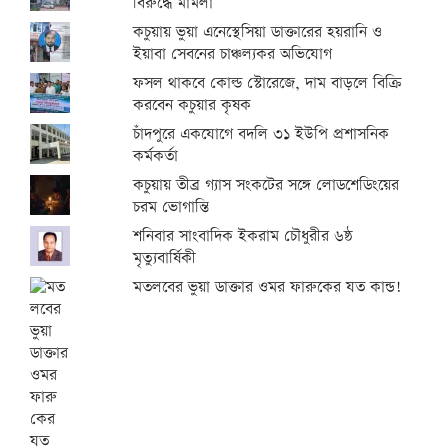
বিরুদ্ধে মামলা
কচুয়ায় ভুয়া এনেস্থেসিয়া ডাক্তারের হয়রানি ও
ইয়াবা সেবনের চাঞ্চল্যকর অভিযোগ
ফসল থাকবে কোল্ড স্টোরেজে, দাম বাড়লে বিক্রি
করবেন কচুয়ার কৃষক
চাঁদপুরে একযোগে বদলি ৩১ ইউপি প্রশাসনিক
কর্মকর্তা
কচুয়ায় তীব্র গ্যাস সংকটের সঙ্গে লোডশেডিংয়ের
চরম ভোগান্তি
শনিবার সাংবাদিক ইকরাম চৌধুরীর ৬ষ্ঠ
মৃত্যুবার্ষিকী
মতলবের ভুয়া ডাক্তার ওমর ফারুকের যত কান্ড!