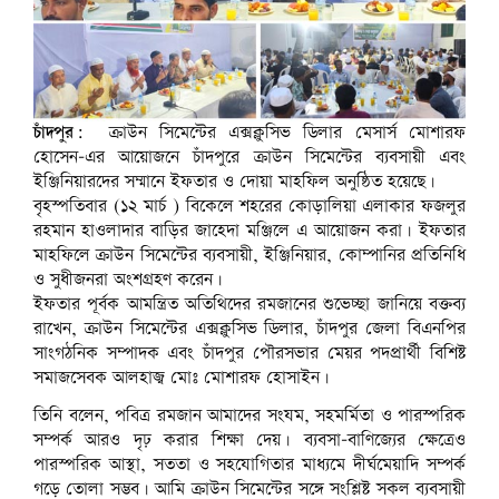
চাঁদপুর:
ক্রাউন সিমেন্টের এক্সক্লুসিভ ডিলার মেসার্স মোশারফ
হোসেন-এর আয়োজনে চাঁদপুরে ক্রাউন সিমেন্টের ব্যবসায়ী এবং
ইঞ্জিনিয়ারদের সম্মানে ইফতার ও দোয়া মাহফিল অনুষ্ঠিত হয়েছে।
বৃহস্পতিবার (১২ মার্চ ) বিকেলে শহরের কোড়ালিয়া এলাকার ফজলুর
রহমান হাওলাদার বাড়ির জাহেদা মঞ্জিলে এ আয়োজন করা। ইফতার
মাহফিলে ক্রাউন সিমেন্টের ব্যবসায়ী, ইঞ্জিনিয়ার, কোম্পানির প্রতিনিধি
ও সুধীজনরা অংশগ্রহণ করেন।
ইফতার পূর্বক আমন্ত্রিত অতিথিদের রমজানের শুভেচ্ছা জানিয়ে বক্তব্য
রাখেন, ক্রাউন সিমেন্টের এক্সক্লুসিভ ডিলার, চাঁদপুর জেলা বিএনপির
সাংগঠনিক সম্পাদক এবং চাঁদপুর পৌরসভার মেয়র পদপ্রার্থী বিশিষ্ট
সমাজসেবক আলহাজ্ব মোঃ মোশারফ হোসাইন।
তিনি বলেন, পবিত্র রমজান আমাদের সংযম, সহমর্মিতা ও পারস্পরিক
সম্পর্ক আরও দৃঢ় করার শিক্ষা দেয়। ব্যবসা-বাণিজ্যের ক্ষেত্রেও
পারস্পরিক আস্থা, সততা ও সহযোগিতার মাধ্যমে দীর্ঘমেয়াদি সম্পর্ক
গড়ে তোলা সম্ভব। আমি ক্রাউন সিমেন্টের সঙ্গে সংশ্লিষ্ট সকল ব্যবসায়ী