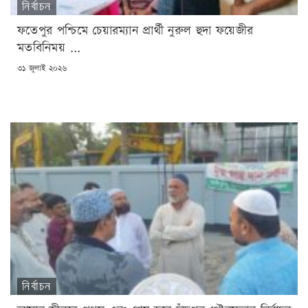
নির্বাচন
ফতেপুর পশ্চিমে চেয়ারম্যান প্রার্থী নুরুল হুদা ফয়েজীর
মতবিনিময় ...
POSTED
৩১ জুলাই ২০২৬
ON
নির্বাচন