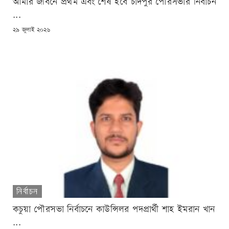
আমার জীবনে প্রথম এবং শেষ হবে চাঁদপুর পৌরসভার নির্বাচন
...
POSTED
২৯ জুলাই ২০২৬
ON
নির্বাচন
কচুয়া পৌরসভা নির্বাচনে কাউন্সিলর পদপ্রার্থী শাহ ইমরান খান
...