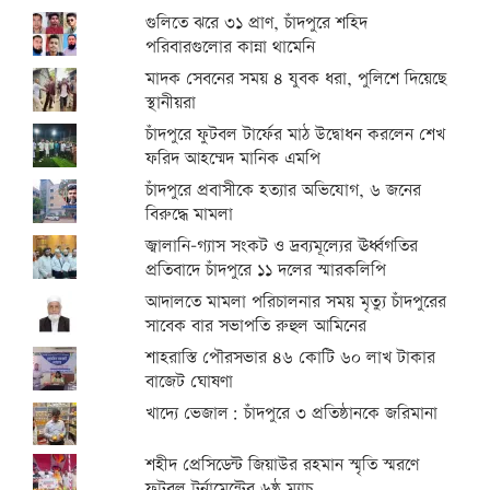
গুলিতে ঝরে ৩১ প্রাণ, চাঁদপুরে শহিদ
পরিবারগুলোর কান্না থামেনি
মাদক সেবনের সময় ৪ যুবক ধরা, পুলিশে দিয়েছে
স্থানীয়রা
চাঁদপুরে ফুটবল টার্ফের মাঠ উদ্বোধন করলেন শেখ
ফরিদ আহম্মেদ মানিক এমপি
চাঁদপুরে প্রবাসীকে হত্যার অভিযোগ, ৬ জনের
বিরুদ্ধে মামলা
জ্বালানি-গ্যাস সংকট ও দ্রব্যমূল্যের ঊর্ধ্বগতির
প্রতিবাদে চাঁদপুরে ১১ দলের স্মারকলিপি
আদালতে মামলা পরিচালনার সময় মৃত্যু চাঁদপুরের
সাবেক বার সভাপতি রুহুল আমিনের
শাহরাস্তি পৌরসভার ৪৬ কোটি ৬০ লাখ টাকার
বাজেট ঘোষণা
খাদ্যে ভেজাল: চাঁদপুরে ৩ প্রতিষ্ঠানকে জরিমানা
শহীদ প্রেসিডেন্ট জিয়াউর রহমান স্মৃতি স্মরণে
ফুটবল টুর্নামেন্টের ৬ষ্ঠ ম্যাচ