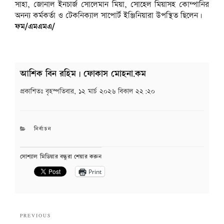
সাহা, জোনাল ইনচার্জ সোলেমান মিয়া, সোহেল মিয়াসহ কোম্পানির
অনন্য কর্মকর্তা ও টেকনিক্যাল সাপোর্ট ইঞ্জিনিয়ারা উপস্থিত ছিলেন।
ফম/এমএমএ/
আশিক বিন রহিম | ফোকাস মোহনা.কম
প্রকাশিতঃ
বৃহস্পতিবার, ১২ মার্চ ২০২৬ বিকাল ২২:২০
CATEGORIES
নির্বাচন
সোশ্যাল মিডিয়ার বন্ধুরা শেয়ার করুন
Print
Post
Previous
PREVIOUS
navigation