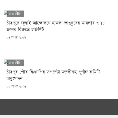
রাজনীতি
চাঁদপুরে জুলাই আন্দোলনে হামলা-ভাঙচুরের মামলায় ৩৭৮
জনের বিরুদ্ধে চার্জশিট ...
POSTED
০৪ আগষ্ট ২০২৬
ON
রাজনীতি
চাঁদপুর পৌর বিএনপির উপদেষ্টা মন্ডলীসহ পূর্ণাঙ্গ কমিটি
অনুমোদন ...
POSTED
০৩ আগষ্ট ২০২৬
ON