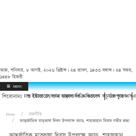
আজ, শনিবার, ৮ আগস্ট, ২০২৬ খ্রিষ্টাব্দ | ২৪ শ্রাবণ, ১৪৩৩ বঙ্গাব্দ | ২৪ সফর,
১৪৪৮ হিজরী
MENU
তারের হয়রানি ও ইয়াবা সেবনের চাঞ্চল্যকর অভিযোগ
াকবে কোল্ড স্টোরেজে, দাম বাড়লে বিক্রি করবেন কচুয়ার কৃষক
চাঁদপুরে এসএসস
শিরোনামঃ
Home
রাজনীতি
আন্তর্জাতিক মাতৃভাষা দিবস উপলক্ষে অ্যাড. শাহজাহান মিয়ার গভীর শ্রদ্ধা
আন্তর্জাতিক মাতৃভাষা দিবস উপলক্ষে অ্যাড. শাহজাহান