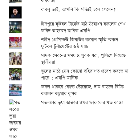
কর্মকর্তা
বাবলু ভাই, আপনি কি সত্যিই চলে গেলেন?
চাঁদপুরে ফুটবল টার্ফের মাঠ উদ্বোধন করলেন শেখ
ফরিদ আহম্মেদ মানিক এমপি
শহীদ প্রেসিডেন্ট জিয়াউর রহমান স্মৃতি স্মরণে
ফুটবল টুর্নামেন্টের ৬ষ্ঠ ম্যাচ
মাদক সেবনের সময় ৪ যুবক ধরা, পুলিশে দিয়েছে
স্থানীয়রা
স্কুলের মাঠে যেন কোনো বহিরাগত প্রবেশ করতে না
পারে : এমপি মানিক
ফসল থাকবে কোল্ড স্টোরেজে, দাম বাড়লে বিক্রি
করবেন কচুয়ার কৃষক
মতলবের ভুয়া ডাক্তার ওমর ফারুকের যত কান্ড!