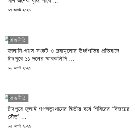
মান অনেক বৃদ্ধি পাবে ...
POSTED
০৭ আগষ্ট ২০২৬
ON
রাজনীতি
জ্বালানি-গ্যাস সংকট ও দ্রব্যমূল্যের ঊর্ধ্বগতির প্রতিবাদে
চাঁদপুরে ১১ দলের স্মারকলিপি ...
POSTED
০৬ আগষ্ট ২০২৬
ON
রাজনীতি
চাঁদপুরে জুলাই গণঅভ্যুত্থানের দ্বিতীয় বর্ষে শিবিরের ‘বিজয়ের
দৌড়’ ...
POSTED
০৫ আগষ্ট ২০২৬
ON