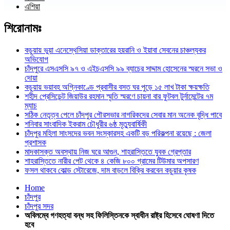
এশিয়া
শিরোনামঃ
কচুয়ায় ভুয়া এনেস্থেসিয়া ডাক্তারের হয়রানি ও ইয়াবা সেবনের চাঞ্চল্যকর
অভিযোগ
চাঁদপুরে এসএসসি ৯৭ ও এইচএসসি ৯৯ ব্যাচের সাদ্দাম হোসেনের স্মরনে সভা ও
দোয়া
কচুয়ায় ভয়াবহ অগ্নিকাণ্ডে প্রবাসীর বসত ঘর পুড়ে ১৫ লাখ টাকা ক্ষয়ক্ষতি
শহীদ প্রেসিডেন্ট জিয়াউর রহমান স্মৃতি স্মরণে চায়না বার ফুটবল টুর্নামেন্টের ৭ম
ম্যাচ
সঠিক নেতৃত্ব পেলে চাঁদপুর পৌরসভার নাগরিকদের সেবার মান অনেক বৃদ্ধি পাবে
শনিবার সাংবাদিক ইকরাম চৌধুরীর ৬ষ্ঠ মৃত্যুবার্ষিকী
চাঁদপুর মহিলা সাংসদের ভবন সংস্কারসহ একটি বড় পরিকল্পনা রয়েছে : জেলা
প্রশাসক
মাদকাসক্ত অবস্থায় নিজ ঘরে আগুন, শাহরাস্তিতে যুবক গ্রেপ্তার
শাহরাস্তিতে নারীর পেট থেকে ৪ কেজি ৮০০ গ্রামের টিউমার অপসারণ
ফসল থাকবে কোল্ড স্টোরেজে, দাম বাড়লে বিক্রি করবেন কচুয়ার কৃষক
Home
চাঁদপুর
চাঁদপুর সদর
অবিলম্বে গণহত্যা বন্ধ সহ ফিলিস্তিনকে স্বাধীন রাষ্ট্র হিসেবে ঘোষণা দিতে
হবে