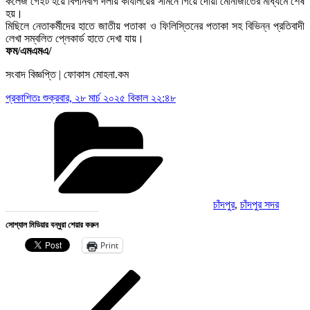
কলেজ গেইট হয়ে বিপনিবাগ দলীয় কার্যালয়ের সামনে গিয়ে দোয়া মোনাজাতের মাধ্যমে শেষ
হয়।
মিছিলে নেতাকর্মীদের হাতে জাতীয় পতাকা ও ফিলিস্তিনের পতাকা সহ বিভিন্ন প্রতিবাদী
লেখা সম্বলিত প্লেকার্ড হাতে দেখা যায়।
ফম/এমএমএ/
সংবাদ বিজ্ঞপ্তি | ফোকাস মোহনা.কম
প্রকাশিতঃ
শুক্রবার, ২৮ মার্চ ২০২৫ বিকাল ২২:৪৮
Categories
চাঁদপুর
,
চাঁদপুর সদর
সোশ্যাল মিডিয়ার বন্ধুরা শেয়ার করুন
Print
Post
Previous
Post
navigation