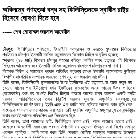
অবিলম্বে গণহত্যা বন্ধ সহ ফিলিস্তিনকে স্বাধীন রাষ্ট্র
হিসেবে ঘোষণা দিতে হবে
----- শেখ মোহাম্মদ জয়নাল আবেদীন
চাঁদপুর:
ফিলিস্তিনে গণহত্যা, ইসরাইলি আগ্রাসন ও ভারতে মুসলমান নির্যাতনের
প্রতিবাদে চাঁদপুরে ইসলামী শ্রমিক আন্দোলনের বিক্ষোভ মিছিল অনুষ্ঠিত হয়েছে।
শুক্রবার (২৮ মার্চ) বিকেলে চাঁদপুর শহরের বাইতুল আমিন শপথ চত্বরে এই বিক্ষোভ
মিছিলের আয়োজন করে ইসলামী শ্রমিক আন্দোলন বাংলাদেশ চাঁদপুর জেলা শাখা।
বিক্ষোভ মিছিল ও সমাবেশে প্রধান অতিথির বক্তব্য রাখেন ইসলামী আন্দোলনের কুমিল্লা
বিভাগীয় সাংগঠনিক সম্পাদক জননেতা শেখ মুহাম্মাদ জয়নাল আবেদীন।
তিনি বলেন, ফিলিস্তিনি মুসলমানদের উপর ইহুদীদের এই হত্যাকাণ্ড আজ নতুন নয়।
১৯১৭ সালের পর ইউরোপে যখন ইহুদীদের কৃতকর্মের জন্য তাদের উপর গণহত্যা
(হলোকাস্ট) শুরু হয় তখনই ব্রিটিশ চিন্তা করলো তাদের জন্য আলাদা একটি বসতি
দরকার। পরিকল্পিতভাবে তখন ব্রিটিশ সরকার মুসলিম অধ্যুষিত মধ্যপ্রাচ্যের
ফিলিস্তিনকে টার্গেট করে। ইহুদি এমন এক জাতি সারা দুনিয়ায় তাদের কোন ভূমি নেই।
যাদেরকে সাধারণ ভাষায় জারজ বলা হয়। তাই মুসলিম অধ্যুষিত মধ্যপ্রাচ্য কে খন্ডবিখন্ড
করার জন্যই তাদের পরিকল্পিত এই সিদ্ধান্ত ছিল।
তিনি বলেন, তারা আমাদের ভাই, ফিলিস্তিন ভালো নেই, আজ আমরাও ভালো নেই।
আমাদের অন্তর্বর্তী সরকারের প্রধান উপদেষ্টা ডঃ মুহাম্মদ ইউনুস সারা বিশ্বে সমাদৃত
একজন ব্যক্তি। আমি আশা করব তিনি যেভাবে রোহিঙ্গা সমস্যার সমাধানের উদ্যোগ
নিয়েছেন তার পূর্বে ফিলিস্তিনের মুসলমানদের পক্ষে এবং ফিলিস্তিনের সমস্যা সমাধান