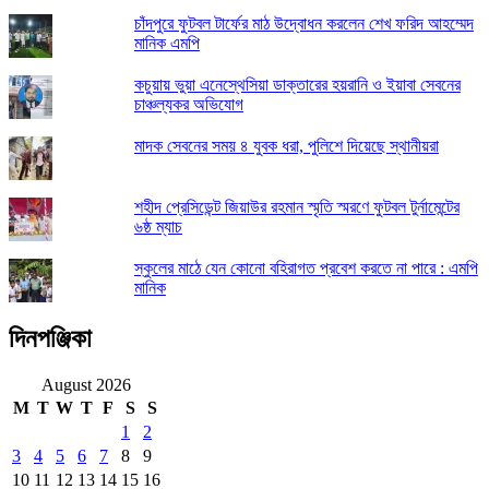
চাঁদপুরে ফুটবল টার্ফের মাঠ উদ্বোধন করলেন শেখ ফরিদ আহম্মেদ
মানিক এমপি
কচুয়ায় ভুয়া এনেস্থেসিয়া ডাক্তারের হয়রানি ও ইয়াবা সেবনের
চাঞ্চল্যকর অভিযোগ
মাদক সেবনের সময় ৪ যুবক ধরা, পুলিশে দিয়েছে স্থানীয়রা
শহীদ প্রেসিডেন্ট জিয়াউর রহমান স্মৃতি স্মরণে ফুটবল টুর্নামেন্টের
৬ষ্ঠ ম্যাচ
স্কুলের মাঠে যেন কোনো বহিরাগত প্রবেশ করতে না পারে : এমপি
মানিক
দিনপঞ্জিকা
August 2026
M
T
W
T
F
S
S
1
2
3
4
5
6
7
8
9
10
11
12
13
14
15
16