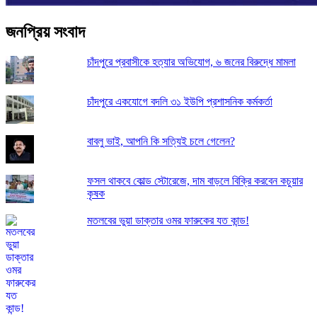
জনপ্রিয় সংবাদ
চাঁদপুরে প্রবাসীকে হত্যার অভিযোগ, ৬ জনের বিরুদ্ধে মামলা
চাঁদপুরে একযোগে বদলি ৩১ ইউপি প্রশাসনিক কর্মকর্তা
বাবলু ভাই, আপনি কি সত্যিই চলে গেলেন?
ফসল থাকবে কোল্ড স্টোরেজে, দাম বাড়লে বিক্রি করবেন কচুয়ার
কৃষক
মতলবের ভুয়া ডাক্তার ওমর ফারুকের যত কান্ড!