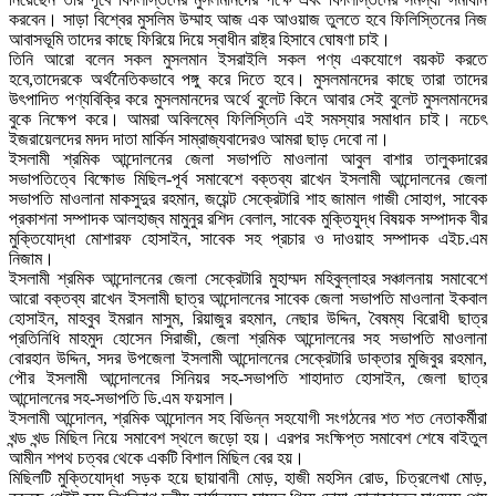
করবেন। সাড়া বিশ্বের মুসলিম উম্মাহ আজ এক আওয়াজ তুলতে হবে ফিলিস্তিনের নিজ
আবাসভূমি তাদের কাছে ফিরিয়ে দিয়ে স্বাধীন রাষ্ট্র হিসাবে ঘোষণা চাই।
তিনি আরো বলেন সকল মুসলমান ইসরাইলি সকল পণ্য একযোগে বয়কট করতে
হবে,তাদেরকে অর্থনৈতিকভাবে পঙ্গু করে দিতে হবে। মুসলমানদের কাছে তারা তাদের
উৎপাদিত পণ্যবিক্রি করে মুসলমানদের অর্থে বুলেট কিনে আবার সেই বুলেট মুসলমানদের
বুকে নিক্ষেপ করে। আমরা অবিলম্বে ফিলিস্তিনি এই সমস্যার সমাধান চাই। নচেৎ
ইজরায়েলদের মদদ দাতা মার্কিন সাম্রাজ্যবাদেরও আমরা ছাড় দেবো না।
ইসলামী শ্রমিক আন্দোলনের জেলা সভাপতি মাওলানা আবুল বাশার তালুকদারের
সভাপতিত্বে বিক্ষোভ মিছিল-পূর্ব সমাবেশে বক্তব্য রাখেন ইসলামী আন্দোলনের জেলা
সভাপতি মাওলানা মাকসুদুর রহমান, জয়েন্ট সেক্রেটারি শাহ জামাল গাজী সোহাগ, সাবেক
প্রকাশনা সম্পাদক আলহাজ্ব মামুনুর রশিদ বেলাল, সাবেক মুক্তিযুদ্ধ বিষয়ক সম্পাদক বীর
মুক্তিযোদ্ধা মোশারফ হোসাইন, সাবেক সহ প্রচার ও দাওয়াহ সম্পাদক এইচ.এম
নিজাম।
ইসলামী শ্রমিক আন্দোলনের জেলা সেক্রেটারি মুহাম্মদ মহিবুল্লাহর সঞ্চালনায় সমাবেশে
আরো বক্তব্য রাখেন ইসলামী ছাত্র আন্দোলনের সাবেক জেলা সভাপতি মাওলানা ইকবাল
হোসাইন, মাহবুব ইমরান মাসুম, রিয়াজুর রহমান, নেছার উদ্দিন, বৈষম্য বিরোধী ছাত্র
প্রতিনিধি মাহমুদ হোসেন সিরাজী, জেলা শ্রমিক আন্দোলনের সহ সভাপতি মাওলানা
বোরহান উদ্দিন, সদর উপজেলা ইসলামী আন্দোলনের সেক্রেটারি ডাক্তার মুজিবুর রহমান,
পৌর ইসলামী আন্দোলনের সিনিয়র সহ-সভাপতি শাহাদাত হোসাইন, জেলা ছাত্র
আন্দোলনের সহ-সভাপতি ডি.এম ফয়সাল।
ইসলামী আন্দোলন, শ্রমিক আন্দোলন সহ বিভিন্ন সহযোগী সংগঠনের শত শত নেতাকর্মীরা
খন্ড খন্ড মিছিল নিয়ে সমাবেশ স্থলে জড়ো হয়। এরপর সংক্ষিপ্ত সমাবেশ শেষে বাইতুল
আমীন শপথ চত্বর থেকে একটি বিশাল মিছিল বের হয়।
মিছিলটি মুক্তিযোদ্ধা সড়ক হয়ে ছায়াবানী মোড়, হাজী মহসিন রোড, চিত্রলেখা মোড়,