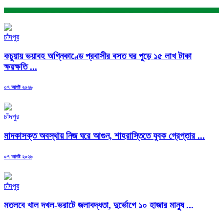
চাঁদপুর
কচুয়ায় ভয়াবহ অগ্নিকাণ্ডে প্রবাসীর বসত ঘর পুড়ে ১৫ লাখ টাকা
ক্ষয়ক্ষতি ...
Posted
০৭ আগষ্ট ২০২৬
on
চাঁদপুর
মাদকাসক্ত অবস্থায় নিজ ঘরে আগুন, শাহরাস্তিতে যুবক গ্রেপ্তার ...
Posted
০৭ আগষ্ট ২০২৬
on
চাঁদপুর
মতলবে খাল দখল-ভরাটে জলাবদ্ধতা, দুর্ভোগে ১০ হাজার মানুষ ...