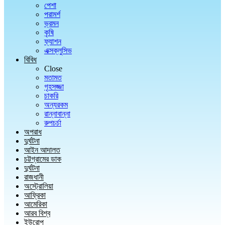
পেশা
পরামর্শ
ভ্রমন
কৃষি
ফ্যাশন
এক্সক্লুসিভ
বিবিধ
Close
মতামত
গৃহসজ্জা
চাকরি
অন্যরকম
রান্নাবান্না
রুপচর্চা
অপরাধ
দুর্ঘটনা
আইন আদালত
চট্টগ্রামের ডাক
দুর্ঘটনা
রাজধানী
অস্ট্রোলিয়া
আফ্রিকা
আমেরিকা
আরব বিশ্ব
ইউরোপ