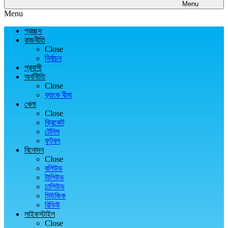
Menu
Menu
প্রচ্ছদ
রাজনীতি
Close
নির্বাচন
প্রবাসী
অর্থনীতি
Close
ব্যাংক বীমা
খেলা
Close
ক্রিকেট
টেনিস
ফুটবল
বিনোদন
Close
বলিউড
টালিউড
ঢালিউড
মিউজিক
রিভিউ
লাইফস্টাইল
Close