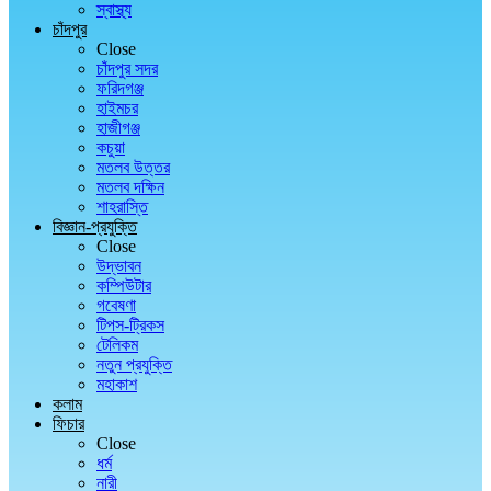
স্বাস্থ্য
চাঁদপুর
Close
চাঁদপুর সদর
ফরিদগঞ্জ
হাইমচর
হাজীগঞ্জ
কচুয়া
মতলব উত্তর
মতলব দক্ষিন
শাহরাস্তি
বিজ্ঞান-প্রযুক্তি
Close
উদ্ভাবন
কম্পিউটার
গবেষণা
টিপস-ট্রিকস
টেলিকম
নতুন প্রযুক্তি
মহাকাশ
কলাম
ফিচার
Close
ধর্ম
নারী